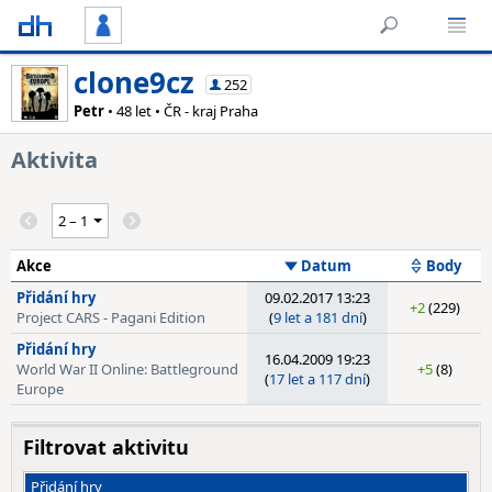
clone9cz
252
Petr
• 48 let • ČR - kraj Praha
Aktivita
Akce
Datum
Body
Přidání hry
09.02.2017 13:23
+2
(229)
Project CARS - Pagani Edition
(
9 let a 181 dní
)
Přidání hry
16.04.2009 19:23
World War II Online: Battleground
+5
(8)
(
17 let a 117 dní
)
Europe
Filtrovat aktivitu
Přidání hry