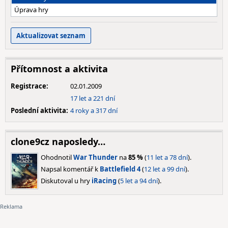
Úprava hry
Přítomnost a aktivita
Registrace:
02.01.2009
17 let a 221 dní
Poslední aktivita:
4 roky a 317 dní
clone9cz naposledy…
Ohodnotil
War Thunder
na
85 %
(
11 let a 78 dní
).
Napsal komentář k
Battlefield 4
(
12 let a 99 dní
).
Diskutoval u hry
iRacing
(
5 let a 94 dní
).