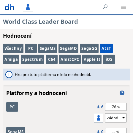
World Class Leader Board
Hodnocení
Všechny
PC
SegaMS
SegaMD
SegaGG
AtST
Amiga
Spectrum
C64
AmstCPC
Apple II
iOS
Hru pro tuto platformu nikdo neohodnotil.
Platformy a hodnocení
76
PC
6
--
SegaMS
0