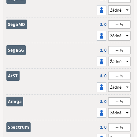
--
SegaMD
0
--
SegaGG
0
--
AtST
0
--
Amiga
0
--
Spectrum
0