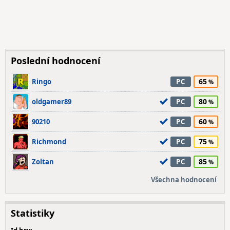
Poslední hodnocení
65
Ringo
PC
80
oldgamer89
PC
60
90210
PC
75
Richmond
PC
85
Zoltan
PC
Všechna hodnocení
Statistiky