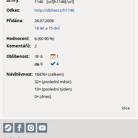
Id hry:
1146
Odkaz:
http://dbher.cz/h1146
Přidána:
28.07.2008
18 let a 15 dní
Hodnocení:
6 (60-90 %)
Komentářů:
2
Oblíbenost:
6
1
0
4
Návštěvnost:
18476× (celkem)
32× (poslední měsíc)
10× (poslední týden)
0× (dnes)
Více