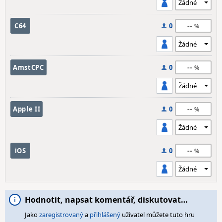
--
C64
0
--
AmstCPC
0
--
Apple II
0
--
iOS
0
Hodnotit, napsat komentář, diskutovat…
Jako
zaregistrovaný
a
přihlášený
uživatel můžete tuto hru