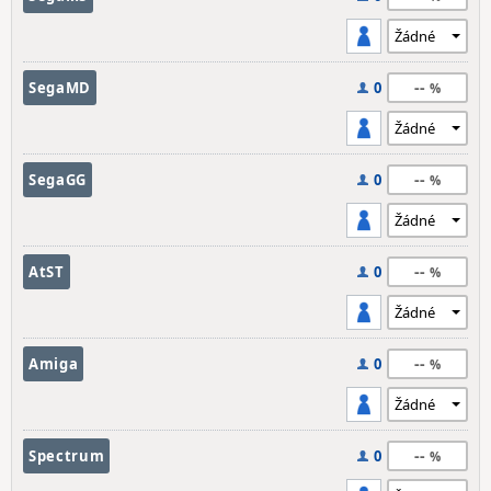
--
SegaMD
0
--
SegaGG
0
--
AtST
0
--
Amiga
0
--
Spectrum
0