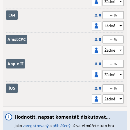
--
C64
0
--
AmstCPC
0
--
Apple II
0
--
iOS
0
Hodnotit, napsat komentář, diskutovat…
Jako
zaregistrovaný
a
přihlášený
uživatel můžete tuto hru