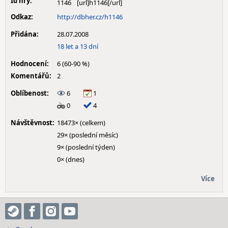
Id hry:
1146
Odkaz:
http://dbher.cz/h1146
Přidána:
28.07.2008
18 let a 13 dní
Hodnocení:
6 (60-90 %)
Komentářů:
2
Oblíbenost:
6
1
0
4
Návštěvnost:
18473× (celkem)
29× (poslední měsíc)
9× (poslední týden)
0× (dnes)
Více