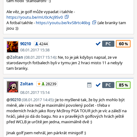
tam hodil "standardní" :)
Ale věz, je golf může vypadat i takhle -
https://youtu.be/mU0cAcj9Sv0
A fotbal takhle -
https://youtu.be/kvS8rtc46bg
(ale branky tam
jsou :))
60
90210
4244
PC
08.01.2017 15:38
@
Zoltan
(08.01.2017 15:14)
: Ne, to je jak kdybys napsal, ze ve
starodavnych fotbalech byli v tymu jen 2 hraci misto 11 a nebyly
tam branky.
Zoltan
28239
85
PC
08.01.2017 15:14
@
90210
(08.01.2017 14:45)
: Je to myšlené tak, že by jich mohlo být
méně, ale i více než je maximální povolený počet - třeba v
moderních hrách jako Rory McIlroy PGA TOUR jich je víc a záleží na
hráči, jaké jsi dá do bagu. No a v pravěkých golfových hrách ještě
před WCLB je určitě jen jedna, maximálně dvě :)
Jinak golf jsem nehrál, jen párkrát minigolf :)