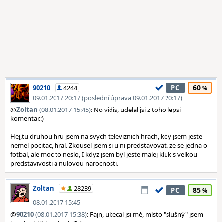
60
90210
4244
PC
09.01.2017 20:17 (poslední úprava 09.01.2017 20:17)
@
Zoltan
(08.01.2017 15:45)
: No vidis, udelal jsi z toho lepsi
komentar.:)
Hej,tu druhou hru jsem na svych televiznich hrach, kdy jsem jeste
nemel pocitac, hral. Zkousel jsem si u ni predstavovat, ze se jedna o
fotbal, ale moc to neslo, I kdyz jsem byl jeste malej kluk s velkou
predstavivosti a nulovou narocnosti.
Zoltan
28239
85
PC
08.01.2017 15:45
@
90210
(08.01.2017 15:38)
: Fajn, ukecal jsi mě, místo "slušný" jsem