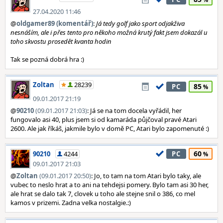
27.04.2020 11:46
@
oldgamer89 (komentář)
:
Já tedy golf jako sport odjakživa
nesnáším, ale i přes tento pro někoho možná krutý fakt jsem dokazál u
toho skvostu prosedět kvanta hodin
Tak se pozná dobrá hra :)
Zoltan
28239
85
PC
09.01.2017 21:19
@
90210
(09.01.2017 21:03)
: Já se na tom docela vyřádil, her
fungovalo asi 40, plus jsem si od kamaráda půjčoval pravé Atari
2600. Ale jak říkáš, jakmile bylo v domě PC, Atari bylo zapomenuté :)
60
90210
4244
PC
09.01.2017 21:03
@
Zoltan
(09.01.2017 20:50)
: Jo, to tam na tom Atari bylo taky, ale
vubec to neslo hrat a to ani na tehdejsi pomery. Bylo tam asi 30 her,
ale hrat se dalo tak 7, clovek u toho ale stejne snil o 386, co mel
kamos v prizemi. Zadna velka nostalgie.:)