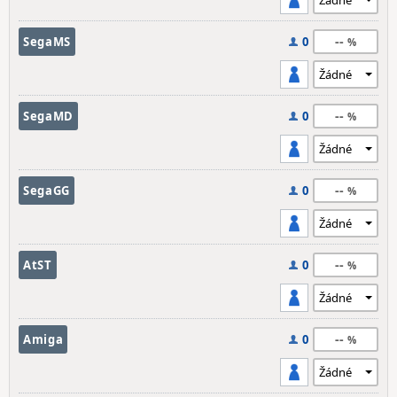
--
SegaMS
0
--
SegaMD
0
--
SegaGG
0
--
AtST
0
--
Amiga
0