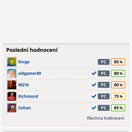
Poslední hodnocení
65
Ringo
PC
80
oldgamer89
PC
60
90210
PC
75
Richmond
PC
85
Zoltan
PC
Všechna hodnocení