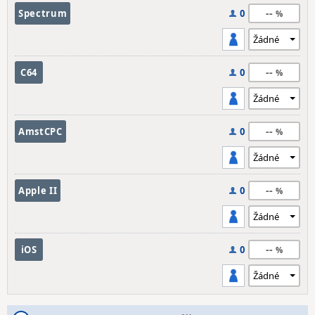
--
Spectrum
0
--
C64
0
--
AmstCPC
0
--
Apple II
0
--
iOS
0