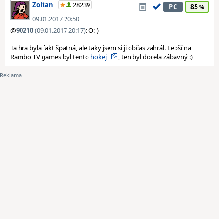
Zoltan
28239
85
PC
09.01.2017 20:50
@
90210
(09.01.2017 20:17)
: O:-)
Ta hra byla fakt špatná, ale taky jsem si ji občas zahrál. Lepší na
Rambo TV games byl tento
hokej
, ten byl docela zábavný :)