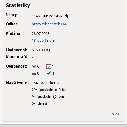
Statistiky
Id hry:
1146
Odkaz:
http://dbher.cz/h1146
Přidána:
28.07.2008
18 let a 13 dní
Hodnocení:
6 (60-90 %)
Komentářů:
2
Oblíbenost:
6
1
0
4
Návštěvnost:
18473× (celkem)
29× (poslední měsíc)
9× (poslední týden)
0× (dnes)
Více