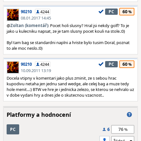
60
90210
4244
PC
08.01.2017 14:45
@
Zoltan (komentář)
: Pocet holi slusny? Hral jsi nekdy golf? To je
jako u kulecniku napsat, ze je tam slusny pocet kouli na stole.:0)
Byl tam bag se standardni naplni a hriste bylo tusim Doral, poznat
to ale moc neslo.:0)
60
90210
4244
PC
10.09.2011 13:19
Docela vtipny v komentari jako plus zminit, ze s sebou hrac
kupodivu netaha jen jednu sand wedge, ale celej bag a muze tedy
hole menit...:) BTW ve hre je i jednicka zelezo, se kterou se nehralo uz
v dobe vydani hry a dnes jde o skutecnou vzacnost..
Platformy a hodnocení
76
PC
6