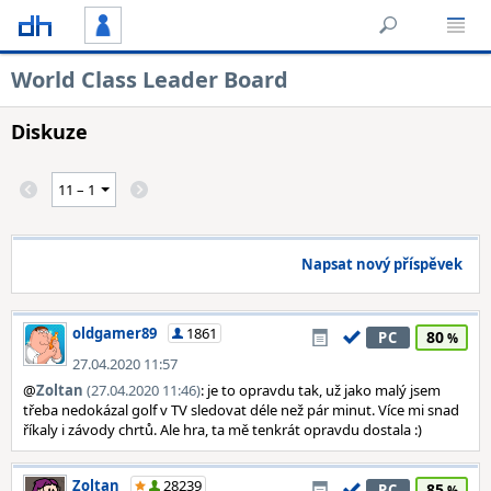
World Class Leader Board
Diskuze
Napsat nový příspěvek
oldgamer89
1861
80
PC
27.04.2020 11:57
@
Zoltan
(27.04.2020 11:46)
: je to opravdu tak, už jako malý jsem
třeba nedokázal golf v TV sledovat déle než pár minut. Více mi snad
říkaly i závody chrtů. Ale hra, ta mě tenkrát opravdu dostala :)
Zoltan
28239
85
PC