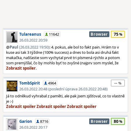
75
Tulareanus
11642
Browser
26.03.2022 20:59
@
Paul
(26.03.2022 19:50)
: 4. pokus, ale bol to fakt pain. Hrám to v
kuse asi tak 3 týždne (100% success) a dnes to bola asi druhá fakt
makačka, našťastie som vychytal prvé tri písmená rýchlo a potom
som premýšľal, čo by mohlo byť to zvyšné (najprv som myslel, že
.
--
TombSpirit
4964
26.03.2022 20:48 (poslední úprava 26.03.2022 20:48)
Já to odněkud vyhrabal z paměti, ale pak jsem zjišťoval, co to vlastně
je :-)
80
Garion
8716
Browser
26.03.2022 20:17