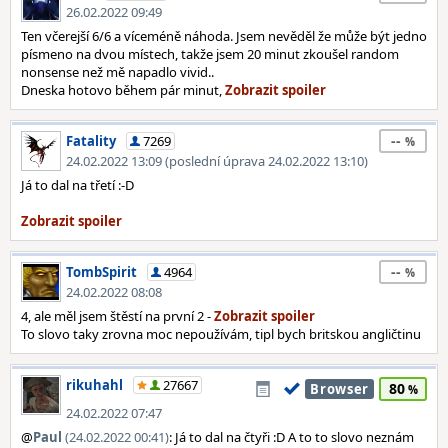
26.02.2022 09:49
Ten včerejší 6/6 a víceméně náhoda. Jsem nevěděl že může být jedno
písmeno na dvou místech, takže jsem 20 minut zkoušel random
nonsense než mě napadlo vivid..
Dneska hotovo během pár minut,
--
Fatality
7269
24.02.2022 13:09 (poslední úprava 24.02.2022 13:10)
Já to dal na třetí :-D
--
TombSpirit
4964
24.02.2022 08:08
4, ale měl jsem štěstí na první 2 -
To slovo taky zrovna moc nepoužívám, tipl bych britskou angličtinu
rikuhahl
27667
80
Browser
24.02.2022 07:47
@
Paul
(24.02.2022 00:41)
: Já to dal na čtyři :D A to to slovo neznám