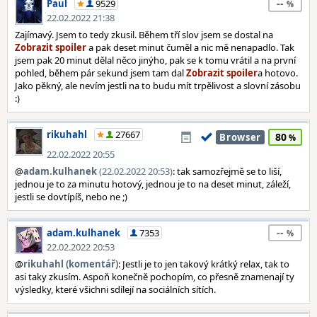
--
Paul
9529
22.02.2022 21:38
Zajímavý. Jsem to tedy zkusil. Během tří slov jsem se dostal na
a pak deset minut čuměl a nic mě nenapadlo. Tak
jsem pak 20 minut dělal něco jinýho, pak se k tomu vrátil a na první
pohled, během pár sekund jsem tam dal
a hotovo.
Jako pěkný, ale nevím jestli na to budu mít trpělivost a slovní zásobu
:)
rikuhahl
27667
80
Browser
22.02.2022 20:55
@
adam.kulhanek
(22.02.2022 20:53)
: tak samozřejmě se to liší,
jednou je to za minutu hotový, jednou je to na deset minut, záleží,
jestli se dovtípíš, nebo ne ;)
--
adam.kulhanek
7353
22.02.2022 20:53
@
rikuhahl (komentář)
: Jestli je to jen takový krátký relax, tak to
asi taky zkusím. Aspoň konečně pochopím, co přesně znamenají ty
výsledky, které všichni sdílejí na sociálních sítích.