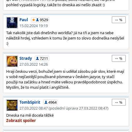
pohled vypadá logicky, takže to dneska asi nešlo zkazit :)
--
Paul
9529
15.02.2024 19:19
Tak nakolik jste dali dnešního worldla? Já na tři a jsem na sebe
náležitě hrdej, vzhledem k tomu že jsem to slovo dodneška neslyšel
:)
--
Strady
7211
27.03.2022 14:26
Hraji českou verzi, bohužel jsem si udělal zásobu pár slov, které mají
v sobě nejčastější používané písmena v českém jazyce, ty stačí
použiji na začátku a hned máte velkou pravděpodobnost úspěchu.
Myslím, že to musí platit i angličtině.
--
TombSpirit
4964
27.03.2022 08:47 (poslední úprava 27.03.2022 08:47)
Dneska na mě docela těžké