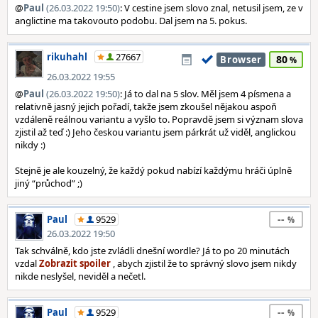
@
Paul
(26.03.2022 19:50)
: V cestine jsem slovo znal, netusil jsem, ze v
anglictine ma takovouto podobu. Dal jsem na 5. pokus.
rikuhahl
27667
80
Browser
26.03.2022 19:55
@
Paul
(26.03.2022 19:50)
: Já to dal na 5 slov. Měl jsem 4 písmena a
relativně jasný jejich pořadí, takže jsem zkoušel nějakou aspoň
vzdáleně reálnou variantu a vyšlo to. Popravdě jsem si význam slova
zjistil až teď :) Jeho českou variantu jsem párkrát už viděl, anglickou
nikdy :)
Stejně je ale kouzelný, že každý pokud nabízí každýmu hráči úplně
jiný “průchod” ;)
--
Paul
9529
26.03.2022 19:50
Tak schválně, kdo jste zvládli dnešní wordle? Já to po 20 minutách
vzdal
, abych zjistil že to správný slovo jsem nikdy
nikde neslyšel, neviděl a nečetl.
--
Paul
9529