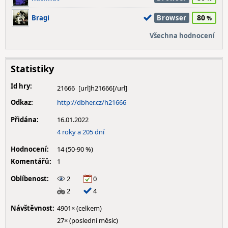
80
Bragi
Browser
Všechna hodnocení
Statistiky
Id hry:
21666
Odkaz:
http://dbher.cz/h21666
Přidána:
16.01.2022
4 roky a 205 dní
Hodnocení:
14 (50-90 %)
Komentářů:
1
Oblíbenost:
2
0
2
4
Návštěvnost:
4901× (celkem)
27× (poslední měsíc)