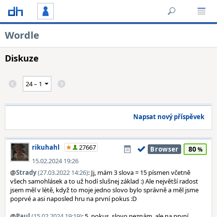
Wordle
Diskuze
Napsat nový příspěvek
rikuhahl
27667
80
Browser
15.02.2024 19:26
@
Strady
(27.03.2022 14:26)
: Jj, mám 3 slova = 15 písmen včetně
všech samohlásek a to už hodí slušnej základ :) Ale největší radost
jsem měl v létě, když to moje jedno slovo bylo správně a měl jsme
poprvé a asi naposled hru na první pokus :D
@
Paul
(15.02.2024 19:19)
: 5. pokus, slovo neznám, ale na první