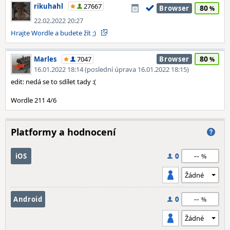
rikuhahl
27667
80
Browser
22.02.2022 20:27
Hrajte Wordle a budete žít ;)
80
Marles
7047
Browser
16.01.2022 18:14 (poslední úprava 16.01.2022 18:15)
edit: nedá se to sdílet tady :(
Wordle 211 4/6
Platformy a hodnocení
--
iOS
0
--
Android
0