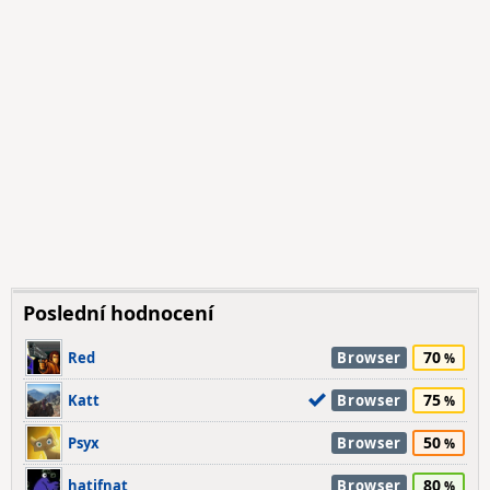
Poslední hodnocení
70
Red
Browser
75
Katt
Browser
50
Psyx
Browser
80
hatifnat
Browser