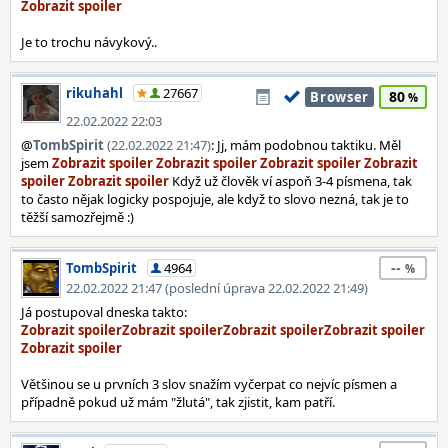
Je to trochu návykový..
rikuhahl
27667
80
Browser
22.02.2022 22:03
@
TombSpirit
(22.02.2022 21:47)
: Jj, mám podobnou taktiku. Měl
jsem
Když už člověk ví aspoň 3-4 písmena, tak
to často nějak logicky pospojuje, ale když to slovo nezná, tak je to
těžší samozřejmě :)
--
TombSpirit
4964
22.02.2022 21:47 (poslední úprava 22.02.2022 21:49)
Já postupoval dneska takto:
Většinou se u prvních 3 slov snažím vyčerpat co nejvíc písmen a
případně pokud už mám "žlutá", tak zjistit, kam patří.