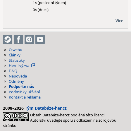
1× (poslední týden)
0× (dnes)
Více
O webu
Články
Statistiky
Herní výzva
F.A.Q.
Nápověda
Odměny
Podpořte nás
Podmínky užívání
Kontakt a reklama
2008–2026
Tým Databáze-her.cz
Obsah Databáze-her.cz podléhá této licenci
Autorství uvádějte spolu s odkazem na zdrojovou
stránku