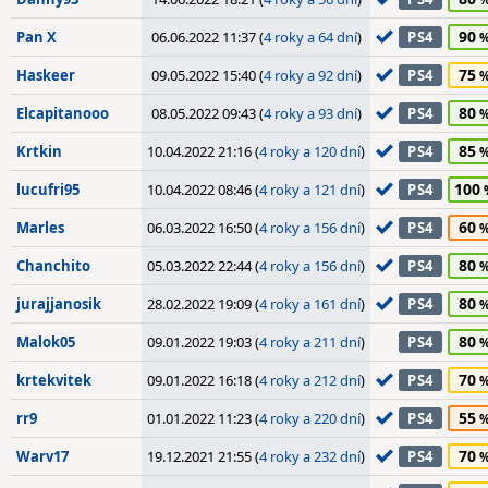
90
Pan X
06.06.2022 11:37 (
4 roky a 64 dní
)
PS4
75
Haskeer
09.05.2022 15:40 (
4 roky a 92 dní
)
PS4
80
Elcapitanooo
08.05.2022 09:43 (
4 roky a 93 dní
)
PS4
85
Krtkin
10.04.2022 21:16 (
4 roky a 120 dní
)
PS4
100
lucufri95
10.04.2022 08:46 (
4 roky a 121 dní
)
PS4
60
Marles
06.03.2022 16:50 (
4 roky a 156 dní
)
PS4
80
Chanchito
05.03.2022 22:44 (
4 roky a 156 dní
)
PS4
80
jurajjanosik
28.02.2022 19:09 (
4 roky a 161 dní
)
PS4
80
Malok05
09.01.2022 19:03 (
4 roky a 211 dní
)
PS4
70
krtekvitek
09.01.2022 16:18 (
4 roky a 212 dní
)
PS4
55
rr9
01.01.2022 11:23 (
4 roky a 220 dní
)
PS4
70
Warv17
19.12.2021 21:55 (
4 roky a 232 dní
)
PS4