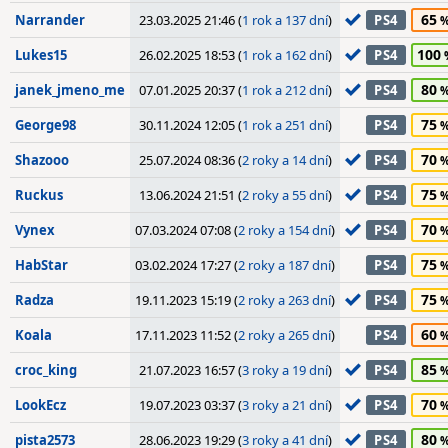
65
Narrander
23.03.2025 21:46 (
1 rok a 137 dní
)
PS4
100
Lukes15
26.02.2025 18:53 (
1 rok a 162 dní
)
PS4
80
janek_jmeno_me
07.01.2025 20:37 (
1 rok a 212 dní
)
PS4
75
George98
30.11.2024 12:05 (
1 rok a 251 dní
)
PS4
70
Shazooo
25.07.2024 08:36 (
2 roky a 14 dní
)
PS4
75
Ruckus
13.06.2024 21:51 (
2 roky a 55 dní
)
PS4
70
Vynex
07.03.2024 07:08 (
2 roky a 154 dní
)
PS4
75
HabStar
03.02.2024 17:27 (
2 roky a 187 dní
)
PS4
75
Radza
19.11.2023 15:19 (
2 roky a 263 dní
)
PS4
60
Koala
17.11.2023 11:52 (
2 roky a 265 dní
)
PS4
85
croc_king
21.07.2023 16:57 (
3 roky a 19 dní
)
PS4
70
LookEcz
19.07.2023 03:37 (
3 roky a 21 dní
)
PS4
80
pista2573
28.06.2023 19:29 (
3 roky a 41 dní
)
PS4