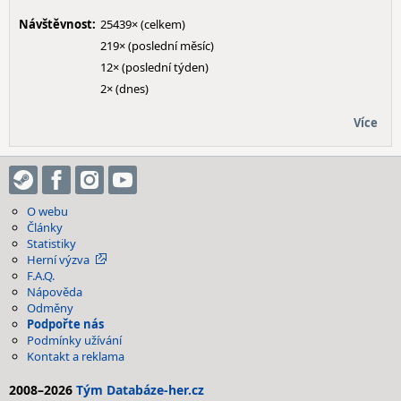
Návštěvnost:
25439× (celkem)
219× (poslední měsíc)
12× (poslední týden)
2× (dnes)
Více
O webu
Články
Statistiky
Herní výzva
F.A.Q.
Nápověda
Odměny
Podpořte nás
Podmínky užívání
Kontakt a reklama
2008–2026
Tým Databáze-her.cz