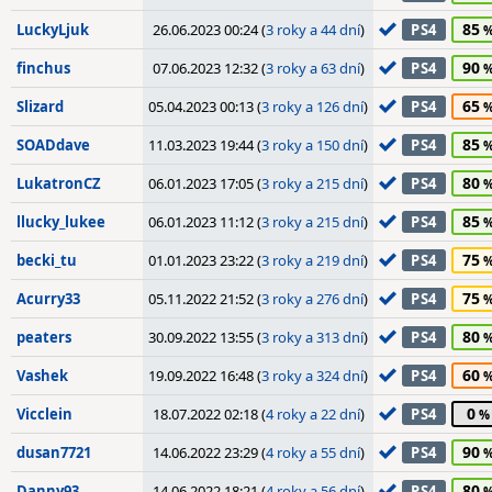
85
LuckyLjuk
26.06.2023 00:24 (
3 roky a 44 dní
)
PS4
90
finchus
07.06.2023 12:32 (
3 roky a 63 dní
)
PS4
65
Slizard
05.04.2023 00:13 (
3 roky a 126 dní
)
PS4
85
SOADdave
11.03.2023 19:44 (
3 roky a 150 dní
)
PS4
80
LukatronCZ
06.01.2023 17:05 (
3 roky a 215 dní
)
PS4
85
llucky_lukee
06.01.2023 11:12 (
3 roky a 215 dní
)
PS4
75
becki_tu
01.01.2023 23:22 (
3 roky a 219 dní
)
PS4
75
Acurry33
05.11.2022 21:52 (
3 roky a 276 dní
)
PS4
80
peaters
30.09.2022 13:55 (
3 roky a 313 dní
)
PS4
60
Vashek
19.09.2022 16:48 (
3 roky a 324 dní
)
PS4
0
Vicclein
18.07.2022 02:18 (
4 roky a 22 dní
)
PS4
90
dusan7721
14.06.2022 23:29 (
4 roky a 55 dní
)
PS4
80
Danny93
14.06.2022 18:21 (
4 roky a 56 dní
)
PS4