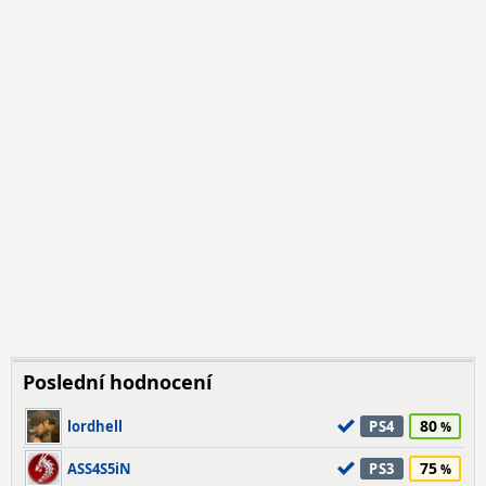
Poslední hodnocení
80
lordhell
PS4
75
ASS4S5iN
PS3