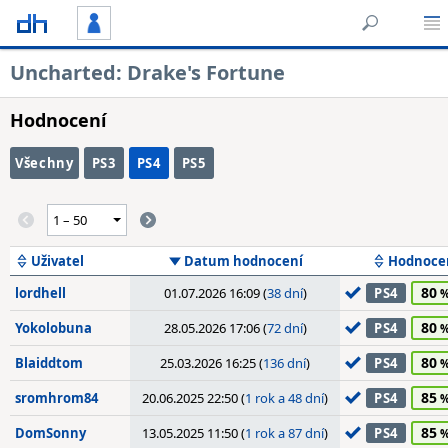
Uncharted: Drake's Fortune
Hodnocení
Všechny
PS3
PS4
PS5
Uživatel
Datum hodnocení
Hodnoce
80
lordhell
01.07.2026 16:09 (
38 dní
)
PS4
80
Yokolobuna
28.05.2026 17:06 (
72 dní
)
PS4
80
Blaiddtom
25.03.2026 16:25 (
136 dní
)
PS4
85
sromhrom84
20.06.2025 22:50 (
1 rok a 48 dní
)
PS4
85
DomSonny
13.05.2025 11:50 (
1 rok a 87 dní
)
PS4