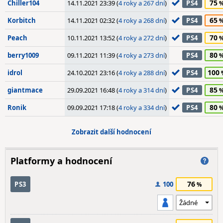
75
Chiller104
14.11.2021 23:39 (
4 roky a 267 dní
)
PS4
65
Korbitch
14.11.2021 02:32 (
4 roky a 268 dní
)
PS4
70
Peach
10.11.2021 13:52 (
4 roky a 272 dní
)
PS4
80
berry1009
09.11.2021 11:39 (
4 roky a 273 dní
)
PS4
100
idrol
24.10.2021 23:16 (
4 roky a 288 dní
)
PS4
85
giantmace
29.09.2021 16:48 (
4 roky a 314 dní
)
PS4
80
Ronik
09.09.2021 17:18 (
4 roky a 334 dní
)
PS4
Zobrazit další hodnocení
Platformy a hodnocení
76
PS3
100