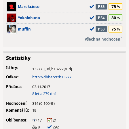
75
Marekcieso
PS5
80
Yokolobuna
PS4
75
muffin
PS3
Všechna hodnocení
Statistiky
Id hry:
13277
Odkaz:
http://dbher.cz/h13277
Přidána:
03.11.2017
8 let a 279 dní
Hodnocení:
314 (0-100 %)
Komentářů:
19
Oblíbenost:
17
21
8
292