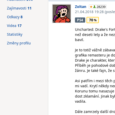
Zoltan
28239
Zajímavosti
11
21.04.2018 19:28
(posl
Odkazy
8
70
PS4
Videa
17
Uncharted: Drake's Fortu
Statistiky
než deseti lety a že ne
bavil.
Změny profilu
Je to totiž vážně zábav
grafika remasteru je do
Drake je charakter, kte
Příběh je pohodové dob
žánru. Je také fajn, že
Asi patřím i mezi těch p
mi vadí. Krytí někdy ne
Korunu tomu nasazuje z
dost zklamání. Jinak by
vadila.
Dále zamrzely další dro