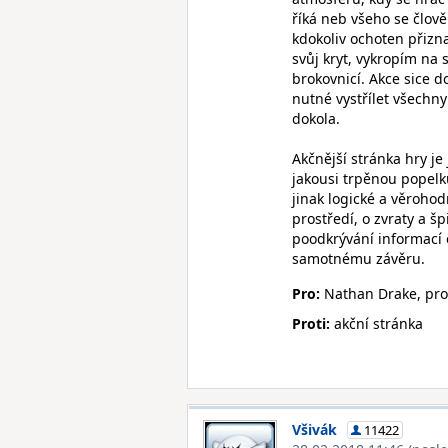
říká neb všeho se člově
kdokoliv ochoten přizn
svůj kryt, vykropím na 
brokovnicí. Akce sice d
nutné vystřílet všechny
dokola.
Akčnější stránka hry je
jakousi trpěnou popelk
jinak logické a věroho
prostředí, o zvraty a 
poodkrývání informací 
samotnému závěru.
Pro:
Nathan Drake, pros
Proti:
akční stránka
Všivák
11422