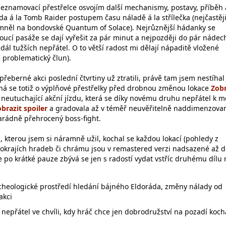
seznamovací přestřelce osvojím další mechanismy, postavy, příběh 
da á la Tomb Raider postupem času náladě á la střílečka (nejčastěj
omněl na bondovské Quantum of Solace). Nejrůznější hádanky se
zoucí pasáže se dají vyřešit za pár minut a nejpozději do pár nádec
l tužších nepřátel. O to větší radost mi dělají nápaditě vložené
i problematický člun).
přeberné akci poslední čtvrtiny už ztratili, právě tam jsem nestíhal
á se totiž o výplňové přestřelky před drobnou změnou lokace
o neutuchající akční jízdu, která se díky novému druhu nepřátel k
a gradovala až v téměř neuvěřitelně naddimenzova
parádně přehrocený boss-fight.
, kterou jsem si náramně užil, kochal se každou lokací (pohledy z
 okrajích hradeb či chrámu jsou v remastered verzi nadsazené až 
e po krátké pauze zbývá se jen s radostí vydat vstříc druhému dílu
cheologické prostředí hledání bájného Eldoráda, změny nálady od
akci
 nepřátel ve chvíli, kdy hráč chce jen dobrodružství na pozadí koch