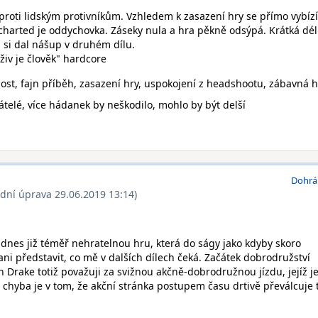
proti lidským protivníkům. Vzhledem k zasazení hry se přímo vybízí
charted je oddychovka. Záseky nula a hra pěkně odsýpá. Krátká dé
h si dal nášup v druhém dílu.
živ je člověk" hardcore
st, fajn příběh, zasazení hry, uspokojení z headshootu, zábavná 
telé, více hádanek by neškodilo, mohlo by být delší
Dohrá
ední úprava 29.06.2019 13:14)
 dnes již téměř nehratelnou hru, která do ságy jako kdyby skoro
ani představit, co mě v dalších dílech čeká. Začátek dobrodružství
Drake totiž považuji za svižnou akčně-dobrodružnou jízdu, jejíž j
) chyba je v tom, že akční stránka postupem času drtivě převálcuje 