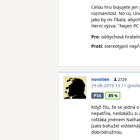
Celou hru bojujete jen 
rozmanitost. No co, Un
jako by mi říkala, abyc
Herní výzva: "Nejen PC 
Pro:
oddychová hratelno
Proti:
stereotypní nepřá
novoten
2729
29.06.2019 13:11
(posl
85
PS4
Když čtu, že se jedná o
nepatřila, nedokážu si 
rošťáka jménem Nathan 
(zato bohužel viditelná
dobrodružnou.