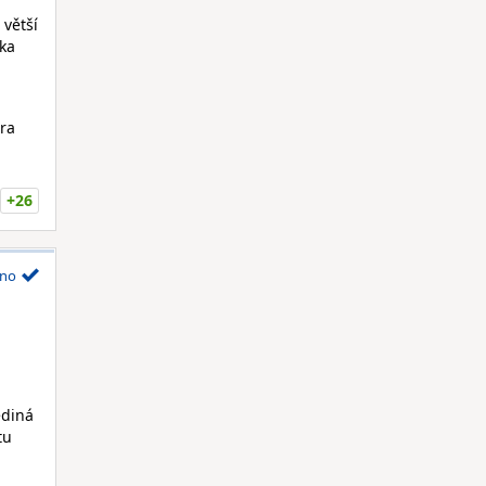
 větší
lka
hra
+26
no
ediná
tu