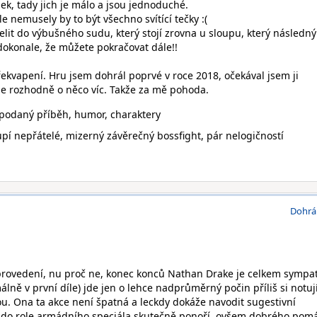
ek, tady jich je málo a jsou jednoduché.
ale nemusely by to být všechno svítící tečky :(
třelit do výbušného sudu, který stojí zrovna u sloupu, který následn
okonale, že můžete pokračovat dále!!
řekvapení. Hru jsem dohrál poprvé v roce 2018, očekával jsem ji
ale rozhodně o něco víc. Takže za mě pohoda.
podaný příběh, humor, charaktery
í nepřátelé, mizerný závěrečný bossfight, pár nelogičností
Dohrá
provedení, nu proč ne, konec konců Nathan Drake je celkem sympať
lně v první díle) jde jen o lehce nadprůměrný počin příliš si notují
ou. Ona ta akce není špatná a leckdy dokáže navodit sugestivní
č do role armádního speciála skutečně ponoří, ovšem dobrého pomá