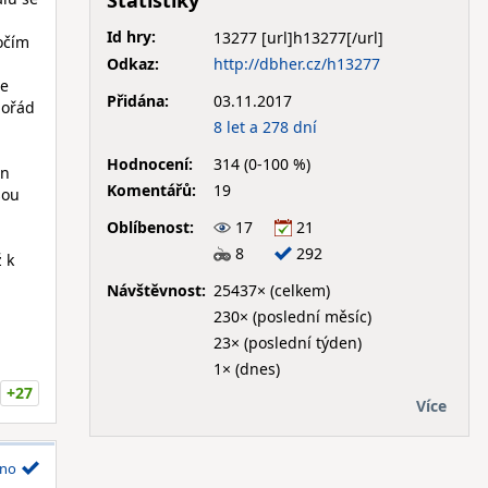
Statistiky
Id hry:
13277
očím
Odkaz:
http://dbher.cz/h13277
je
Přidána:
03.11.2017
pořád
8 let a 278 dní
Hodnocení:
314 (0-100 %)
en
Komentářů:
19
sou
Oblíbenost:
17
21
8
292
 k
Návštěvnost:
25437× (celkem)
230× (poslední měsíc)
23× (poslední týden)
1× (dnes)
+27
Více
no