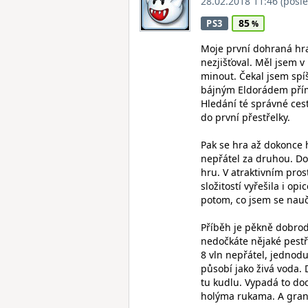
28.02.2018 11:46
(posl
85
PS3
Moje první dohraná hra
nezjišťoval. Měl jsem v 
minout. Čekal jsem spí
bájným Eldorádem přímo
Hledání té správné cest
do první přestřelky.
Pak se hra až dokonce
nepřátel za druhou. Do 
hru. V atraktivním pros
složitostí vyřešila i op
potom, co jsem se nauč
Příběh je pěkně dobrod
nedočkáte nějaké pestře
8 vln nepřátel, jednod
působí jako živá voda. 
tu kudlu. Vypadá to doc
holýma rukama. A graná