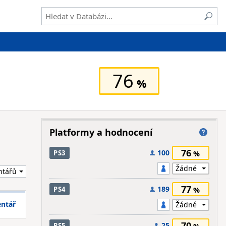
76
Platformy a hodnocení
76
100
PS3
77
189
PS4
entář
70
25
PS5