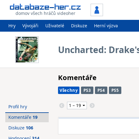
domov všech hráčů videoher
Hry
Vývojáři
Uživatelé
Diskuze
Herní výzva
Uncharted: Drake'
Komentáře
Všechny
PS3
PS4
PS5
Profil hry
Komentáře
19
Diskuze
106
Hodnocení
314