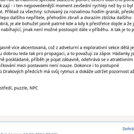
k zají - i ten nejpovedenější moment zevšední rychleji než by si byl
at. Příklad za všechny: schovaný za rozvalinou hodím granát, přesk
slepo dalšího nepřítele, přehodím zbraň a dorazím zblízka dalšího
obrá, je ale bohužel jasně patrné kde a kdy k přestřelce dojde a že 
 nabíhající, jinak není možné postoupit dále v příběhu. A tak je to 
 jasně více akcentovaná, což z adveturní a explorativní sekce dělá j
u dobrou leda tak pro propagaci, a to považuji za zápor. Hádanky j
dně poskládané, příběh je pojat zábavně, odehrává se v atraktivním
špičkování mezi postavami není nouze. Dokonce i to postupné
o Drakových předcích má svůj rytmus a dokáže udržet pozornost až
tředí, puzzle, NPC
Dohrá