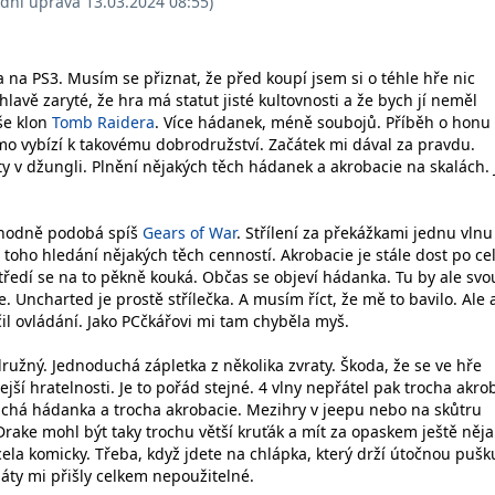
ední úprava 13.03.2024 08:55)
 na PS3. Musím se přiznat, že před koupí jsem si o téhle hře nic
hlavě zaryté, že hra má statut jisté kultovnosti a že bych jí neměl
še klon
Tomb Raidera
. Více hádanek, méně soubojů. Příběh o honu
 vybízí k takovému dobrodružství. Začátek mi dával za pravdu.
y v džungli. Plnění nějakých těch hádanek a akrobacie na skalách. 
 hodně podobá spíš
Gears of War
. Střílení za překážkami jednu vlnu
toho hledání nějakých těch cenností. Akrobacie je stále dost po ce
tředí se na to pěkně kouká. Občas se objeví hádanka. Tu by ale svo
ice. Uncharted je prostě střílečka. A musím říct, že mě to bavilo. Ale 
il ovládání. Jako PCčkářovi mi tam chyběla myš.
ružný. Jednoduchá zápletka z několika zvraty. Škoda, že se ve hře
jší hratelnosti. Je to pořád stejné. 4 vlny nepřátel pak trocha akro
uchá hádanka a trocha akrobacie. Mezihry v jeepu nebo na skůtru
Drake mohl být taky trochu větší kruťák a mít za opaskem ještě něj
ela komicky. Třeba, když jdete na chlápka, který drží útočnou pušk
ty mi přišly celkem nepoužitelné.