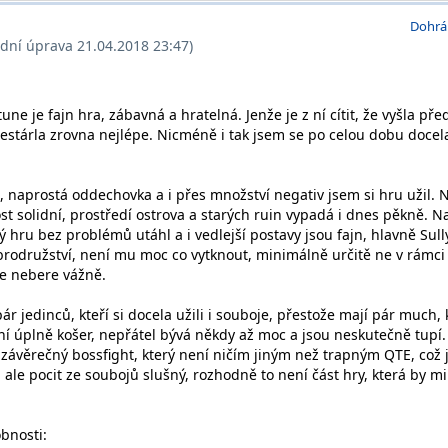
Dohrá
ední úprava 21.04.2018 23:47)
ne je fajn hra, zábavná a hratelná. Jenže je z ní cítit, že vyšla pře
zestárla zrovna nejlépe. Nicméně i tak jsem se po celou dobu docel
a, naprostá oddechovka a i přes množství negativ jsem si hru užil. 
st solidní, prostředí ostrova a starých ruin vypadá i dnes pěkně. 
rý hru bez problémů utáhl a i vedlejší postavy jsou fajn, hlavně Sull
rodružství, není mu moc co vytknout, minimálně určitě ne v rámci
 se nebere vážně.
ár jedinců, kteří si docela užili i souboje, přestože mají pár much, 
ní úplně košer, nepřátel bývá někdy až moc a jsou neskutečně tupí.
ávěrečný bossfight, který není ničím jiným než trapným QTE, což 
l ale pocit ze soubojů slušný, rozhodně to není část hry, která by mi
bnosti: