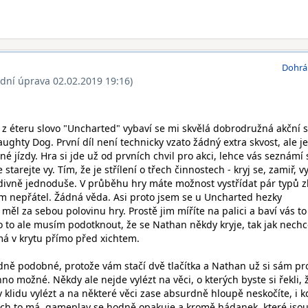
Dohrá
ední úprava 02.02.2019 19:16)
 z éteru slovo "Uncharted" vybaví se mi skvělá dobrodružná akční s
ughty Dog. První díl není technicky vzato žádný extra skvost, ale je
né jízdy. Hra si jde už od prvních chvil pro akci, lehce vás seznámí 
starejte vy. Tím, že je střílení o třech činnostech - kryj se, zamiř, vy
 divně jednoduše. V průběhu hry máte možnost vystřídat pár typů z
ům nepřátel. Žádná věda. Asi proto jsem se u Uncharted hezky
ěl za sebou polovinu hry. Prostě jim míříte na palici a baví vás to
 to ale musím podotknout, že se Nathan někdy kryje, tak jak nechc
má v krytu přímo před xichtem.
dně podobné, protože vám stačí dvě tlačítka a Nathan už si sám pr
no možné. Někdy ale nejde vylézt na věci, o kterých byste si řekli, 
v klidu vylézt a na některé věci zase absurdně hloupě neskočíte, i k
uch to má, gameplay se hodně opakuje a kromě hádanek, které jso