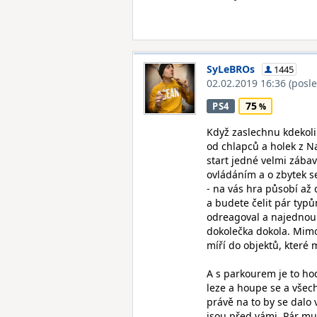
SyLeBROs
1445
02.02.2019 16:36
(posl
75
PS4
Když zaslechnu kdekoli
od chlapců a holek z Na
start jedné velmi zábav
ovládáním a o zbytek se 
- na vás hra působí až
a budete čelit pár typ
odreagoval a najednou m
dokolečka dokola. Mimo
míří do objektů, které 
A s parkourem je to ho
leze a houpe se a všech
právě na to by se dalo 
jsou před vámi. Pár m