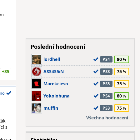
ým
Poslední hodnocení
lordhell
80
PS4
+35
ASS4S5iN
75
PS3
Marekcieso
75
PS5
no
Yokolobuna
80
PS4
muffin
75
PS3
Všechna hodnocení
ák.
cí s
lu se