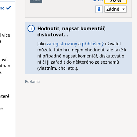
no
Hodnotit, napsat komentář,
diskutovat…
d více
a
Jako
zaregistrovaný
a
přihlášený
uživatel
můžete tuto hru nejen ohodnotit, ale také k
ní případně napsat komentář, diskutovat o
Navíc
ní či ji zařadit do některého ze seznamů
Nathan
(vlastním, chci atd.).
y.
které
je