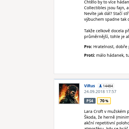
Chtělo by to více hádan
Collectibles jsou fajn, 
Nevíte jak dál? Stačí s
výbuchem spadne tak d
Takže celkově docela p
průměrnější, tohle je 
Pro:
Hratelnost, dobře 
Proti:
málo hádanek, tup
ViRus
14484
24.09.2018 17:57
70
PS4
Lara Croft v mužském 
Škoda, že herně (minimá
akční repetitivní poloh
atmosféru, kdy se hrá