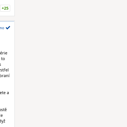
+25
no
érie
 to
s
střel
braní
ete a
ostě
že
dyž
u