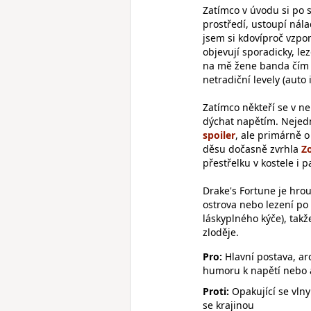
Zatímco v úvodu si po 
prostředí, ustoupí nála
jsem si kdovíproč vzp
objevují sporadicky, le
na mě žene banda čím dá
netradiční levely (auto 
Zatímco někteří se v ne
dýchat napětím. Nejedn
, ale primárně 
děsu dočasně zvrhla
přestřelku v kostele i 
Drake's Fortune je hrou
ostrova nebo lezení po
láskyplného kýče), takž
zloděje.
Pro:
Hlavní postava, ar
humoru k napětí nebo 
Proti:
Opakující se vlny
se krajinou