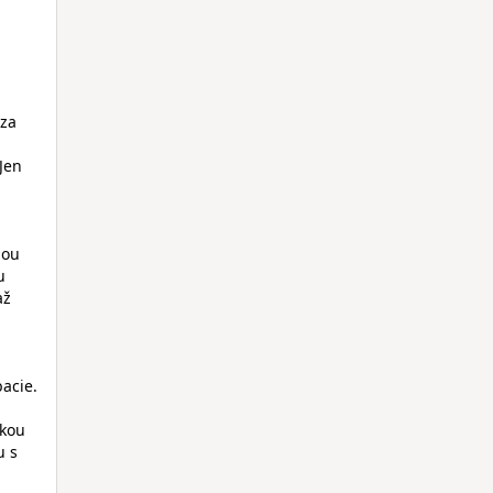
 za
Jen
lou
u
až
bacie.
akou
u s