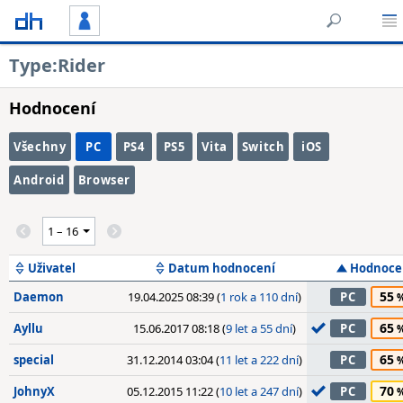
Type:Rider
Hodnocení
Všechny
PC
PS4
PS5
Vita
Switch
iOS
Android
Browser
Uživatel
Datum hodnocení
Hodnoce
55
Daemon
19.04.2025 08:39 (
1 rok a 110 dní
)
PC
65
Ayllu
15.06.2017 08:18 (
9 let a 55 dní
)
PC
65
special
31.12.2014 03:04 (
11 let a 222 dní
)
PC
70
JohnyX
05.12.2015 11:22 (
10 let a 247 dní
)
PC