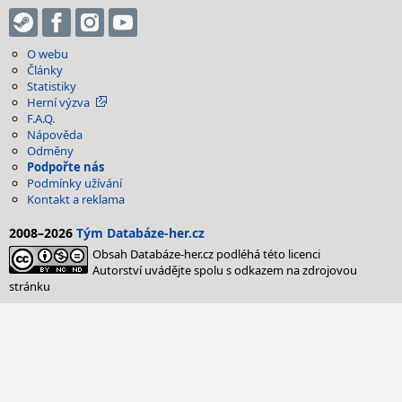
O webu
Články
Statistiky
Herní výzva
F.A.Q.
Nápověda
Odměny
Podpořte nás
Podmínky užívání
Kontakt a reklama
2008–2026
Tým Databáze-her.cz
Obsah Databáze-her.cz podléhá této licenci
Autorství uvádějte spolu s odkazem na zdrojovou
stránku