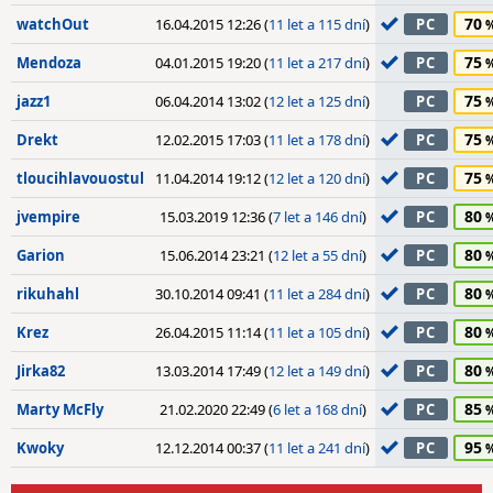
70
watchOut
16.04.2015 12:26 (
11 let a 115 dní
)
PC
75
Mendoza
04.01.2015 19:20 (
11 let a 217 dní
)
PC
75
jazz1
06.04.2014 13:02 (
12 let a 125 dní
)
PC
75
Drekt
12.02.2015 17:03 (
11 let a 178 dní
)
PC
75
tloucihlavouostul
11.04.2014 19:12 (
12 let a 120 dní
)
PC
80
jvempire
15.03.2019 12:36 (
7 let a 146 dní
)
PC
80
Garion
15.06.2014 23:21 (
12 let a 55 dní
)
PC
80
rikuhahl
30.10.2014 09:41 (
11 let a 284 dní
)
PC
80
Krez
26.04.2015 11:14 (
11 let a 105 dní
)
PC
80
Jirka82
13.03.2014 17:49 (
12 let a 149 dní
)
PC
85
Marty McFly
21.02.2020 22:49 (
6 let a 168 dní
)
PC
95
Kwoky
12.12.2014 00:37 (
11 let a 241 dní
)
PC