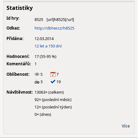
Statistiky
Id hry:
8525
Odkaz:
http://dbher.cz/h8525
Přidána:
12.03.2014
12 let a 150 dní
Hodnocení:
17 (55-95 %)
Komentářů:
1
Oblíbenost:
5
7
3
19
Návštěvnost:
13063× (celkem)
92× (poslední měsíc)
12× (poslední týden)
0× (dnes)
Více