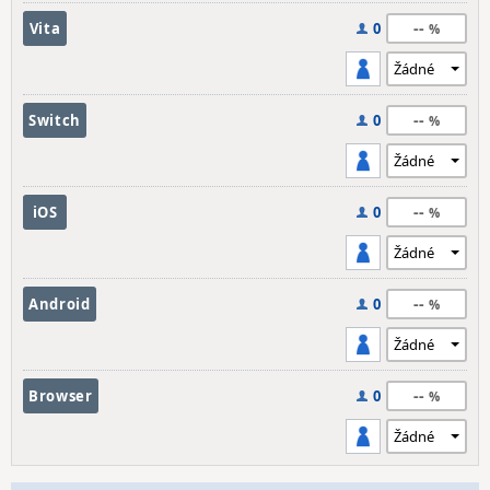
--
Vita
0
--
Switch
0
--
iOS
0
--
Android
0
--
Browser
0