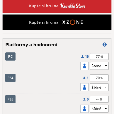
Kupte si hru na
Kupte si hru na
Platformy a hodnocení
77
PC
16
70
PS4
1
--
PS5
0