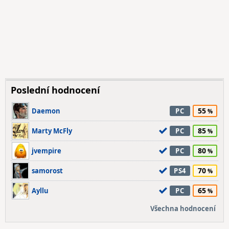
Poslední hodnocení
55
Daemon
PC
85
Marty McFly
PC
80
jvempire
PC
70
samorost
PS4
65
Ayllu
PC
Všechna hodnocení