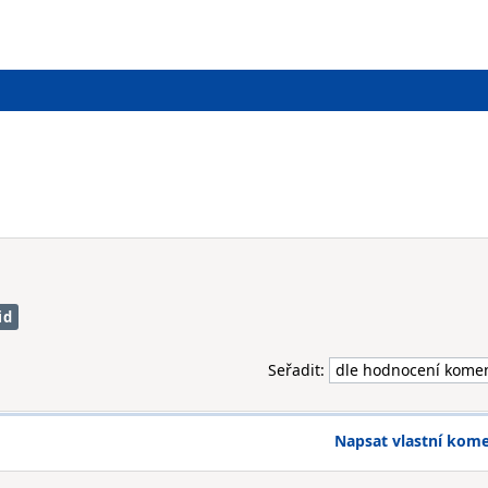
id
Seřadit:
Napsat vlastní kom