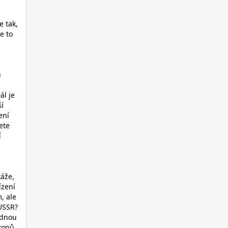
e tak,
e to
u
ál je
ší
ení
ete
í
káže,
ízení
, ale
 USSR?
ednou
konů