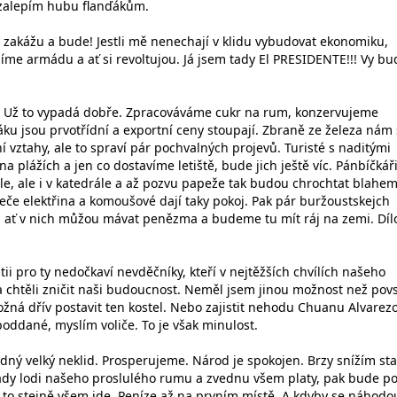
 zalepím hubu flanďákům.
e zakážu a bude! Jestli mě nenechají v klidu vybudovat ekonomiku,
íme armádu a ať si revoltujou. Já jsem tady El PRESIDENTE!!! Vy bu
al. Už to vypadá dobře. Zpracováváme cukr na rum, konzervujeme
ku jsou prvotřídní a exportní ceny stoupají. Zbraně ze železa nám 
 vztahy, ale to spraví pár pochvalných projevů. Turisté s naditými
a plážích a jen co dostavíme letiště, bude jich ještě víc. Pánbíčkář
le, ale i v katedrále a až pozvu papeže tak budou chrochtat blahem
eče elektřina a komoušové dají taky pokoj. Pak pár buržoustskejch
y, ať v nich můžou mávat penězma a budeme tu mít ráj na zemi. Díl
i pro ty nedočkaví nevděčníky, kteří v nejtěžších chvílích našeho
i a chtěli zničit naši budoucnost. Neměl jsem jinou možnost než pov
ožná dřív postavit ten kostel. Nebo zajistit nehodu Chuanu Alvarezo
oddané, myslím voliče. To je však minulost.
ádný velký neklid. Prosperujeme. Národ je spokojen. Brzy snížím st
ady lodi našeho proslulého rumu a zvednu všem platy, pak bude p
O to stejně všem jde. Peníze až na prvním místě. A kdyby se náhodo