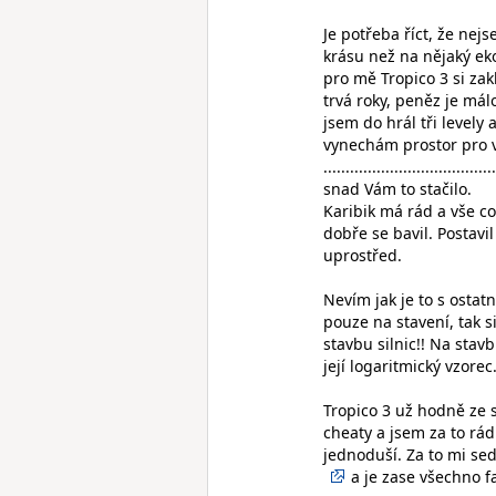
Je potřeba říct, že nej
krásu než na nějaký ek
pro mě Tropico 3 si za
trvá roky, peněz je má
jsem do hrál tři levely
vynechám prostor pro v
.......................................
snad Vám to stačilo.
Karibik má rád a vše co 
dobře se bavil. Postavi
uprostřed.
Nevím jak je to s osta
pouze na stavení, tak 
stavbu silnic!! Na stav
její logaritmický vzorec
Tropico 3 už hodně ze s
cheaty a jsem za to rád
jednoduší. Za to mi sed
a je zase všechno f