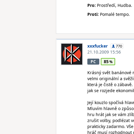
Pro:
Prostředí, Hudba.
Proti:
Pomalé tempo.
xxxfucker
770
21.10.2009 15:56
85
PC
Krásný svět banánové 
velmi originální a svěž
která je čistě o zábavě
jak se rozjede ekonomik
Její kouzlo spočívá hla
Mluvím hlavně o způsobu
hru hrát jak se vám zl
zrušit volby, podlézat 
prakticky zadarmo. Vše
hráč musí rozhodnout 