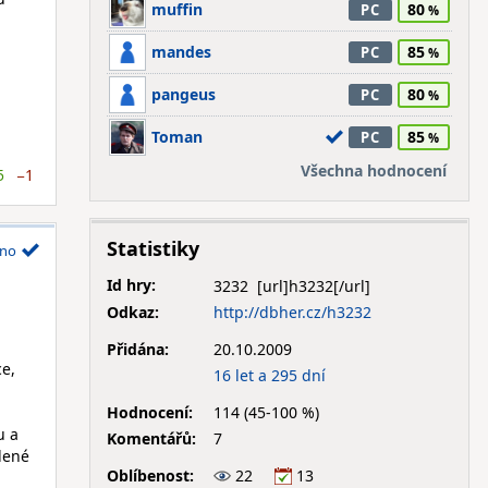
muffin
80
PC
mandes
85
PC
pangeus
80
PC
Toman
85
PC
Všechna hodnocení
5
−1
Statistiky
no
Id hry:
3232
Odkaz:
http://dbher.cz/h3232
Přidána:
20.10.2009
ce,
16 let a 295 dní
Hodnocení:
114 (45-100 %)
u a
Komentářů:
7
slené
Oblíbenost:
22
13