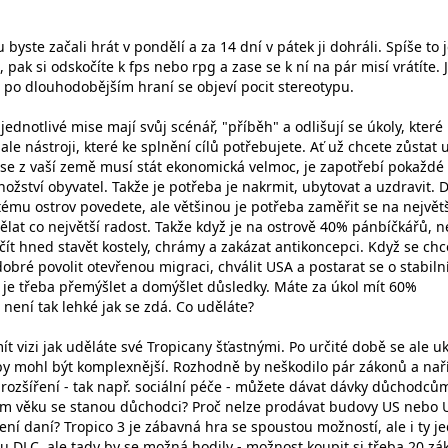
 byste začali hrát v pondělí a za 14 dní v pátek ji dohráli. Spíše to j
, pak si odskočíte k fps nebo rpg a zase se k ní na pár misí vrátíte. J
e po dlouhodobějším hraní se objeví pocit stereotypu.
jednotlivé mise mají svůj scénář, "příběh" a odlišují se úkoly, které
 ale nástroji, které ke splnění cílů potřebujete. Ať už chcete zůstat 
 se z vaší země musí stát ekonomická velmoc, je zapotřebí pokaždé
nožství obyvatel. Takže je potřeba je nakrmit, ubytovat a uzdravit. D
tému ostrov povedete, ale většinou je potřeba zaměřit se na největ
ělat co největší radost. Takže když je na ostrově 40% pánbíčkářů, n
čít hned stavět kostely, chrámy a zakázat antikoncepci. Když se chc
 dobré povolit otevřenou migraci, chválit USA a postarat se o stabiln
 je třeba přemýšlet a domýšlet důsledky. Máte za úkol mít 60%
 není tak lehké jak se zdá. Co uděláte?
t vizi jak uděláte své Tropicany šťastnými. Po určité době se ale u
 by mohl být komplexnější. Rozhodně by neškodilo pár zákonů a nař
 rozšíření - tak např. sociální péče - můžete dávat dávky důchodcům
akém věku se stanou důchodci? Proč nelze prodávat budovy US nebo
ní daní? Tropico 3 je zábavná hra se spoustou možností, ale i ty j
DLC, ale tady by se možná hodily - možnost koupit si třeba 20 zá