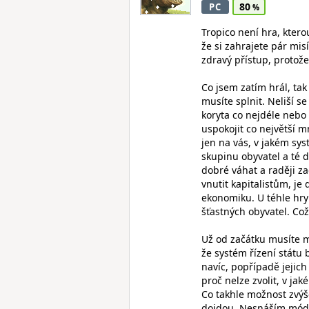
80
PC
Tropico není hra, kterou
že si zahrajete pár misí
zdravý přístup, protož
Co jsem zatím hrál, tak 
musíte splnit. Neliší se
koryta co nejdéle nebo
uspokojit co největší m
jen na vás, v jakém sys
skupinu obyvatel a té d
dobré váhat a raději za
vnutit kapitalistům, je
ekonomiku. U téhle hry
šťastných obyvatel. Což
Už od začátku musíte mí
že systém řízení státu
navíc, popřípadě jejich
proč nelze zvolit, v j
Co takhle možnost zvýše
dojdou. Nesnáším módu 