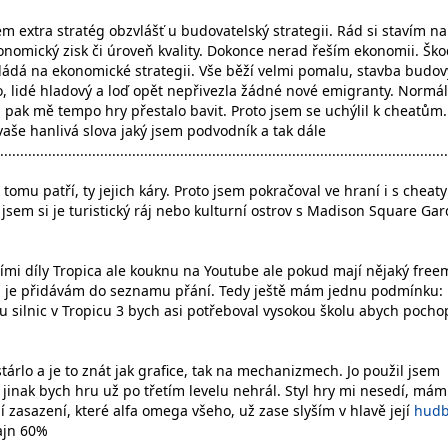
sem extra stratég obzvlášť u budovatelský strategii. Rád si stavím na
onomický zisk či úroveň kvality. Dokonce nerad řeším ekonomii. Šk
kládá na ekonomické strategii. Vše běží velmi pomalu, stavba budov
lo, lidé hladový a loď opět nepřivezla žádné nové emigranty. Normá
 a pak mě tempo hry přestalo bavit. Proto jsem se uchýlil k cheatům
aše hanlivá slova jaký jsem podvodník a tak dále
................................................................................................................
tomu patří, ty jejich káry. Proto jsem pokračoval ve hraní i s cheaty
l jsem si je turistický ráj nebo kulturní ostrov s Madison Square Ga
tními díly Tropica ale kouknu na Youtube ale pokud mají nějaký fre
si je přidávám do seznamu přání. Tedy ještě mám jednu podmínku:
bu silnic v Tropicu 3 bych asi potřeboval vysokou školu abych pochop
.
tárlo a je to znát jak grafice, tak na mechanizmech. Jo použil jsem
 jinak bych hru už po třetím levelu nehrál. Styl hry mi nesedí, mám
í zasazení, které alfa omega všeho, už zase slyším v hlavě její
hudb
ajn 60%