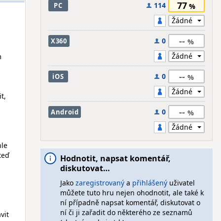
77
114
PC
--
0
X360
m
--
0
iOS
t,
--
0
Android
hle
teď
Hodnotit, napsat komentář,
diskutovat…
Jako
zaregistrovaný
a
přihlášený
uživatel
můžete tuto hru nejen ohodnotit, ale také k
ní případně napsat komentář, diskutovat o
ní či ji zařadit do některého ze seznamů
vit