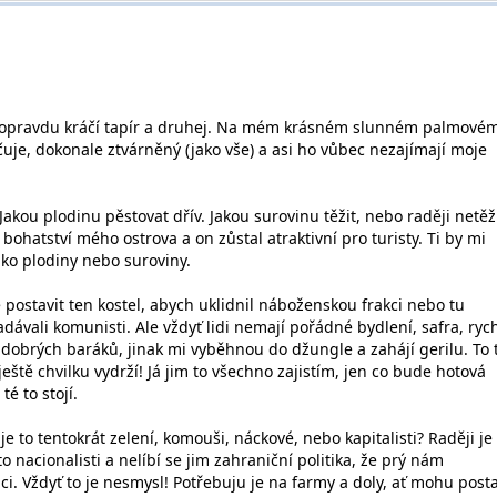
ady opravdu kráčí tapír a druhej. Na mém krásném slunném palmové
ačuje, dokonale ztvárněný (jako vše) a asi ho vůbec nezajímají moje
Jakou plodinu pěstovat dřív. Jakou surovinu těžit, nebo raději netěži
 bohatství mého ostrova a on zůstal atraktivní pro turisty. Ti by mi
jako plodiny nebo suroviny.
postavit ten kostel, abych uklidnil náboženskou frakci nebo tu
ávali komunisti. Ale vždyť lidi nemají pořádné bydlení, safra, ryc
 dobrých baráků, jinak mi vyběhnou do džungle a zahájí gerilu. To 
eště chvilku vydrží! Já jim to všechno zajistím, jen co bude hotová
té to stojí.
je to tentokrát zelení, komouši, náckové, nebo kapitalisti? Raději je
o nacionalisti a nelíbí se jim zahraniční politika, že prý nám
ci. Vždyť to je nesmysl! Potřebuju je na farmy a doly, ať mohu posta