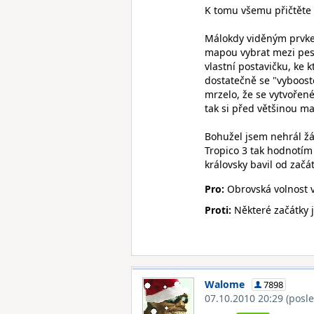
K tomu všemu přičtěte 
Málokdy viděným prvke
mapou vybrat mezi pest
vlastní postavičku, ke 
dostatečně se "vyboosto
mrzelo, že se vytvořené
tak si před většinou m
Bohužel jsem nehrál žá
Tropico 3 tak hodnotím 
královsky bavil od zač
Pro:
Obrovská volnost ve
Proti:
Některé začátky 
Walome
7898
07.10.2010 20:29
(posl