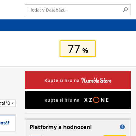
77
Kupte si hru na
Kupte si hru na
entář
Platformy a hodnocení