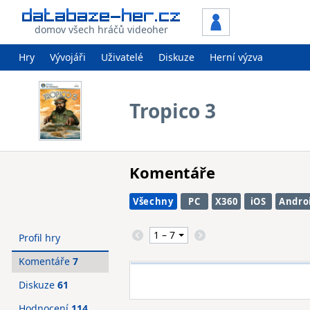
domov všech hráčů videoher
Hry
Vývojáři
Uživatelé
Diskuze
Herní výzva
Tropico 3
Komentáře
Všechny
PC
X360
iOS
Andro
Profil hry
Komentáře
7
Diskuze
61
Hodnocení
114