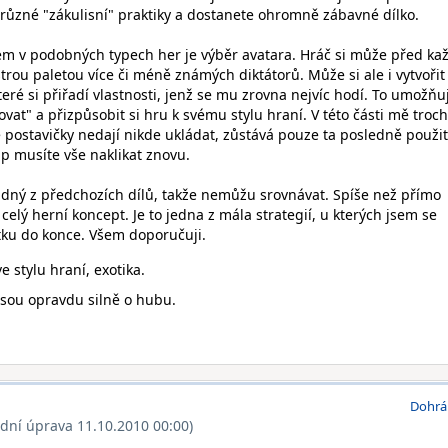
různé "zákulisní" praktiky a dostanete ohromně zábavné dílko.
m v podobných typech her je výběr avatara. Hráč si může před ka
rou paletou více či méně známých diktátorů. Může si ale i vytvořit
které si přiřadí vlastnosti, jenž se mu zrovna nejvíc hodí. To umožňu
vat" a přizpůsobit si hru k svému stylu hraní. V této části mě troc
 postavičky nedají nikde ukládat, zůstává pouze ta posledně použit
ap musíte vše naklikat znovu.
dný z předchozích dílů, takže nemůžu srovnávat. Spíše než přímo
celý herní koncept. Je to jedna z mála strategií, u kterých jsem se
átku do konce. Všem doporučuji.
 stylu hraní, exotika.
jsou opravdu silně o hubu.
Dohrá
ední úprava 11.10.2010 00:00)