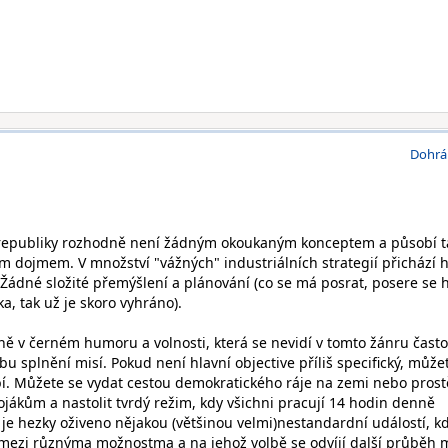
Dohrá
republiky rozhodně není žádným okoukaným konceptem a působí t
ím dojmem. V množství "vážných" industriálních strategií přichází h
. Žádné složité přemýšlení a plánování (co se má posrat, posere se 
a, tak už je skoro vyhráno).
vně v černém humoru a volnosti, která se nevidí v tomto žánru často
 splnění misí. Pokud není hlavní objective příliš specifický, může
íbí. Můžete se vydat cestou demokratického ráje na zemi nebo prost
vojákům a nastolit tvrdý režim, kdy všichni pracují 14 hodin denně
 je hezky oživeno nějakou (většinou velmi)nestandardní událostí, k
mezi různýma možnostma a na jehož volbě se odvíjí další průběh m