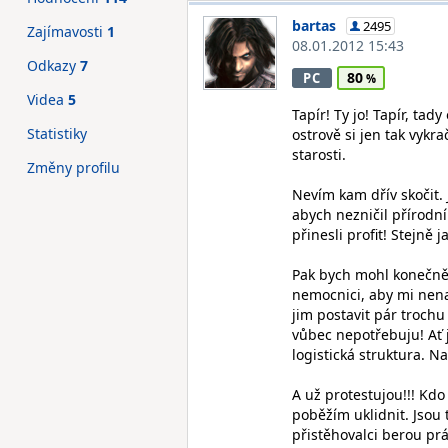
bartas
2495
Zajímavosti
1
08.01.2012 15:43
Odkazy
7
80
PC
Videa
5
Tapír! Ty jo! Tapír, t
Statistiky
ostrově si jen tak vykr
starosti.
Změny profilu
Nevím kam dřív skočit. 
abych nezničil přírodní
přinesli profit! Stejně 
Pak bych mohl konečně 
nemocnici, aby mi nenad
jim postavit pár trochu
vůbec nepotřebuju! Ať j
logistická struktura. Na 
A už protestujou!!! Kdo 
poběžím uklidnit. Jsou t
přistěhovalci berou prá