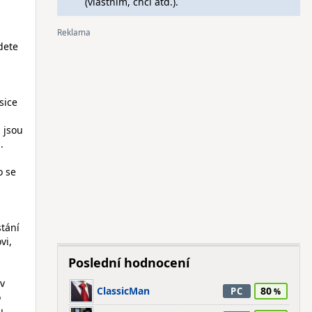
(vlastním, chci atd.).
dete
sice
i jsou
.
o se
stání
vi,
Poslední hodnocení
av
ClassicMan
80
PC
o
u