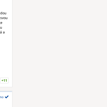
ždou
 svou
je
hu
á a
+11
no