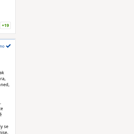
+19
no
ak
ra,
hned,
.
te
ě
dy se
ise.