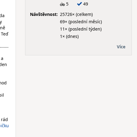
5
49
Návštěvnost:
25726× (celkem)
oda
69× (poslední měsíc)
y
lně
11× (poslední týden)
. Teď
1× (dnes)
.......
Více
 a
rden
emod
il
 rád
ičku