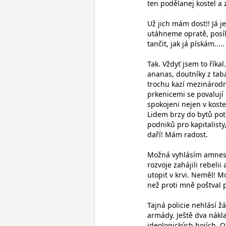
ten podělanej kostel a
Už jich mám dost!! Já j
utáhneme opratě, posíl
tančit, jak já pískám.....
Tak. Vždyť jsem to řík
ananas, doutníky z tabá
trochu kazí mezinárodní
prkenicemi se povalují n
spokojeni nejen v koste
Lidem brzy do bytů pot
podniků pro kapitalist
daří! Mám radost.
Možná vyhlásím amnesti
rozvoje zahájili rebeli
utopit v krvi. Neměl! M
než proti mně poštval p
Tajná policie nehlásí ž
armády. Ještě dva nákl
ideologických bojích. 