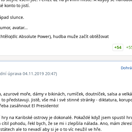
 konto to jistí.
ápad slunce.
umor, avatar...
chtělo(dlc Absolute Power), hudba muže začít obtěžovat
+54
+5
Dohrá
ední úprava 04.11.2019 20:47)
ko, azurové moře, dámy v bikinách, rumíček, doutníček, salsa a velká
to představuji. Jistě, vše má i své stinné stránky - diktatura, korup
řeba zasáhnout El Presidento!
 hry na Karibské ostrovy je dokonalé. Pokaždé když jsem spustil hr
cítil pohodu, řekl bych, že se mi i zlepšila nálada. Ano, mám zkre
tátech ale to nevadí aby si je o to víc neužil ve hře.