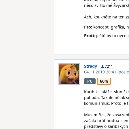
něco zvrtlo mé Švýcarské
Ach, koukněte na ten z
Pro:
koncept, grafika, h
Proti:
ještě by to neco 
Strady
7211
04.11.2019 20:41
(posl
60
PC
Karibik - pláže, sluníč
pohoda. Takhle nějak si 
komunismus. Proto je t
Musím říct, že zasazení
začala hrát hudba jsem 
představy o karibských s