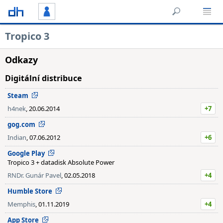
Tropico 3
Odkazy
Digitální distribuce
Steam
h4nek
, 20.06.2014
+7
gog.com
Indian
, 07.06.2012
+6
Google Play
Tropico 3 + datadisk Absolute Power
RNDr. Gunár Pavel
, 02.05.2018
+4
Humble Store
Memphis
, 01.11.2019
+4
App Store