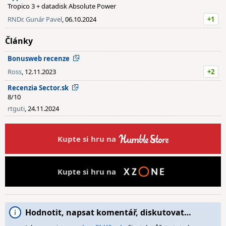
Tropico 3 + datadisk Absolute Power
RNDr. Gunár Pavel
, 06.10.2024
+1
Články
Bonusweb recenze
Ross
, 12.11.2023
+2
Recenzia Sector.sk
8/10
rtguti
, 24.11.2024
Kupte si hru na
Kupte si hru na
Hodnotit, napsat komentář, diskutovat…