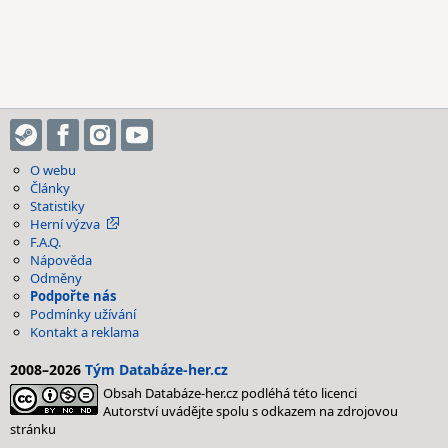
O webu
Články
Statistiky
Herní výzva
F.A.Q.
Nápověda
Odměny
Podpořte nás
Podmínky užívání
Kontakt a reklama
2008–2026
Tým Databáze-her.cz
Obsah Databáze-her.cz podléhá této licenci
Autorství uvádějte spolu s odkazem na zdrojovou
stránku