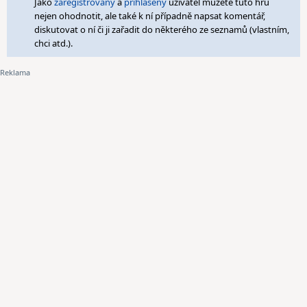
Jako
zaregistrovaný
a
přihlášený
uživatel můžete tuto hru
nejen ohodnotit, ale také k ní případně napsat komentář,
diskutovat o ní či ji zařadit do některého ze seznamů (vlastním,
chci atd.).