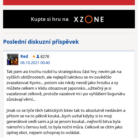
Kupte
si hru na
Poslední diskuzní příspěvek
Red
8278
06.10.2021 00:40
Tak jsem asi trochu rozbil tu strategickou část hry, nevím jak na
vyšších obtížnostech, ale nejlepší taktikou se mi osvědčilo
zvazalizovat Kyoto... potom vás nikdy nevidí jako hrozbu a vy
můžete celkem v klidu obsazovat Japonsko...užitečný je si
vazalizovat celkově, protože vazalové mi i po vyhlášení šogunátu
zůstávají věrní...
Jinak co se týče těch taktických bitev tak to absolutně nedávám a
přitom se na to pěkně kouká...bych uvítal kdyby si to moji
generálové vedli sami a já se jenom koukal...nejhorší bitva byla
námořní s černou lodí, to byla noční můra. Celkově se cítím jako
úplnej idiot, nejsem schopnej to ovládat.