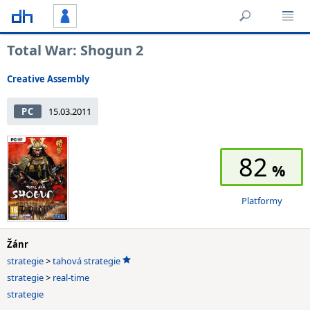
Total War: Shogun 2
Creative Assembly
PC
15.03.2011
82
Platformy
Žánr
strategie
>
tahová strategie
strategie
>
real-time
strategie