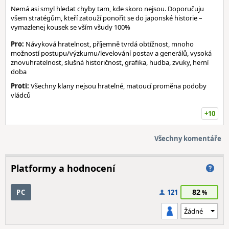
Nemá asi smyl hledat chyby tam, kde skoro nejsou. Doporučuju
všem stratégům, kteří zatouží ponořit se do japonské historie –
vymazlenej kousek se vším všudy 100%
Pro:
Návyková hratelnost, příjemně tvrdá obtížnost, mnoho
možností postupu/výzkumu/levelování postav a generálů, vysoká
znovuhratelnost, slušná historičnost, grafika, hudba, zvuky, herní
doba
Proti:
Všechny klany nejsou hratelné, matoucí proměna podoby
vládců
+10
Všechny komentáře
Platformy a hodnocení
82
PC
121