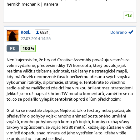
herních mechanik | Kamera
+13
Kosi..
6831
Dohráno
27.07.2014 14:55
100
PC
Není tajemstvím, že hry od Creative Assembly považuju vesměs za
velmi vydařené, především díky TW konceptu, který povoluje jak
realtime válčit s tisícema jednotek, tak i tahy na strategické mapě,
kdy má člověk neomezeně času k pečlivému přesunu svých vojsk a
vykoumání taktiky, diplomacie, strategie. Tentokráte to všechno
sedlo a až na maličkosti zde držíme v rukou briliant mezi strategiemi.
Jelikož jsem už napsal k hrám TW mnoho komentářů, zaměřím se na
to, co se podařilo vylepšit tentokrát oproti dílům předchozím:
Grafika se neustále zlepšuje. Nejde až tak o textury nebo počasí, ale
především o pohyby vojsk: Mnoho animací postupného umírání
vojáků, mnoho pohybovejch komb při bojích, bomby cuchaj vřavy
takovym způsobem, že vojáci letí 30 metrů, každej šíp zůstane vidět
v místě dopadu snad minutu od jeho vystřelení a to i třeba v těle
zkomírajícího – radost se dívat.