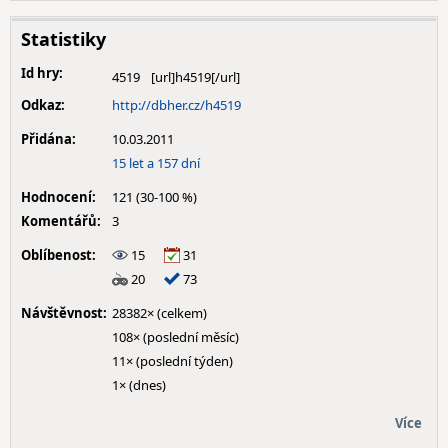
Statistiky
Id hry:
4519
Odkaz:
http://dbher.cz/h4519
Přidána:
10.03.2011
15 let a 157 dní
Hodnocení:
121 (30-100 %)
Komentářů:
3
Oblíbenost:
15
31
20
73
Návštěvnost:
28382× (celkem)
108× (poslední měsíc)
11× (poslední týden)
1× (dnes)
Více