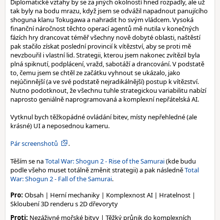
Diplomatické vztahy by se za jiných okolností hned rozpadly, ale už
tak byly na bodu mrazu, když jsem se odvážil napadnout panujícího
shoguna klanu Tokugawa a nahradit ho svým vládcem. Vysoká
finanční náročnost těchto operací agentů mě nutila v konečných
fázích hry drancovat téměř všechny nově dobyté oblasti, naštěstí
pak stačilo získat poslední provincií k vítězství, aby se proti mě
nevzbouřil i vlastní lid. Strategii, kterou jsem nakonec zvítězil byla
plná spiknutí, podplácení, vražd, sabotáží a drancování. V podstatě
to, čemu jsem se chtěl ze začátku vyhnout se ukázalo, jako
nejúčinnější (a ve své podstatě nejradikálnější) postup k vítězství.
Nutno podotknout, že všechnu tuhle strategickou variabilitu nabízí
naprosto geniálně naprogramovaná a komplexní nepřátelská AI.
Vytknul bych těžkopádné ovládání bitev, místy nepřehledné (ale
krásné) UI a neposednou kameru.
Pár screenshotů
.
Těším se na
Total War: Shogun 2 - Rise of the Samurai
(kde budu
podle všeho muset totálně změnit strategii) a pak následně
Total
War: Shogun 2 - Fall of the Samurai
.
Pro:
Obsah | Herní mechaniky | Komplexnost AI | Hratelnost |
Skloubení 3D renderu s 2D dřevoryty
Proti:
Nezáživné mořské bitvy | Těžký průnik do komplexních