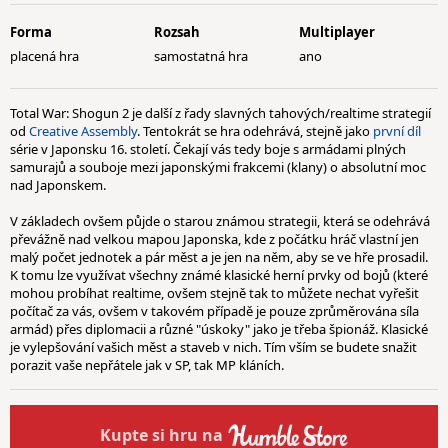
Forma
Rozsah
Multiplayer
placená hra
samostatná hra
ano
Total War: Shogun 2 je další z řady slavných tahových/realtime strategií
od
Creative Assembly
. Tentokrát se hra odehrává, stejně jako
první díl
série v Japonsku 16. století. Čekají vás tedy boje s armádami plných
samurajů a souboje mezi japonskými frakcemi (klany) o absolutní moc
nad Japonskem.
V základech ovšem půjde o starou známou strategii, která se odehrává
převážně nad velkou mapou Japonska, kde z počátku hráč vlastní jen
malý počet jednotek a pár měst a je jen na něm, aby se ve hře prosadil.
K tomu lze využívat všechny známé klasické herní prvky od bojů (které
mohou probíhat realtime, ovšem stejně tak to můžete nechat vyřešit
počítač za vás, ovšem v takovém případě je pouze zprůměrována síla
armád) přes diplomacii a různé "úskoky" jako je třeba špionáž. Klasické
je vylepšování vašich měst a staveb v nich. Tím vším se budete snažit
porazit vaše nepřátele jak v SP, tak MP kláních.
Kupte
si hru na