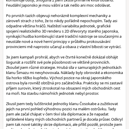
kombinuje obojí, Shoguna 2 jsem zkusil primárně kvůli obsahu.
Feudální Japonsko je mou vášní a tak nešlo ani moc odolávat.
Po prvních tazích objevuji nehorázně komplexní mechaniky a
zároveň strach z toho, že to nikdy pořádně nepochopím. Tady asi
odpadne většina hráčů. Naštěstí variabilita jednotek, grafické
spojení realistického 3D renderu s 2D dřevoryty starého Japonska,
vynikající hudba kombinující staré tradiční nástroje se současnými a
neustále nové a nové herní principy v průběhu prokousávání
provinciemi mě naprosto učarují a obava z vlastní blbosti se vytrácí.
3x jsem kampaň prohrál, abych ve čtvrté konečně dokázal obhájit
šogunát a rozšířit své pole působnosti ve většině provinciích.
Zkoušel jsem různé strategie. Hrubá síla v samurajských jednotkách
klanu Šimazu mi nevyhovovala. Náklady byly obrovské a ekonomika
šla horko těžko kupředu. Výchozí pozice na okraji Japonského
ostrova byla rovněž obtížná pro začátečníka. Prakticky se mi zastavil
příjem surovin, který ztroskotal na obsazení mých obchodních cest
na moři. Na stavbu námořních jednotek nebyl prostor.
Zkusil jsem tedy lučištnické jednotky klanu Čosokabe a zužitkovat
jejich na první pohled výhodnou pozici na malém ostrůvku. Tady
jsem ale začal chápat v čem tkví síla diplomacie a že napadat
spřátelené klany mých obchodních partnerů je docela průser. Odkryl
jsem tak nové taktiky skrze diplomacii, ale příliš pozdě, protože jsem