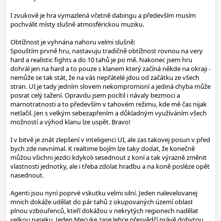
I zvukově je hra vymazlená včetně dabingu a především musím
pochválit místy slušně atmosférickou muziku.
Obtížnost je vyhnána nahoru velmi slušně:
Spouštím prvně hru, nastavuju tradičně obtížnost rovnou na very
hard a realistic fights a do 10 tahů je po mě. Nakonec jsem hru
dohrál jen na hard a to pouze s klanem který začíná někde na okraji -
nemůže se tak stát, že na vás nepřátelé jdou od začátku ze všech
stran. UI je tady jedním slovem nekompromisní a jediná chyba může
posrat celý tažení. Opravdu jsem pocítil i návaly bezmoci a
marnotratnosti a to především v tahovém režimu, kde mě čas nijak
netlačil. Jen s velkým sebezapřením a důkladným využíváním všech
možností a výhod klanu lze uspět. Bravo!
I v bitvě je znát zlepšení v inteligenci UI, ale zas takovej posun v před
bych zde nevnímal. K realtime bojím lze taky dodat, že konečně
můžou všichni jezdci kdykoli sesednout z koní a tak výrazně změnit
vlastnosti jednotky, ale i třeba zdolat hradbu a na koně posléze opět
nasednout.
Agenti jsou nyní poprvé vskutku velmi silní. Jeden nalevelovanej
mnich dokáže udělat do pár tahů z okupovaných území oblast
plnou vzbouřenců, kteří dokážou v nekrytých regionech nadělat
velkou paseku. Jeden Mecuke zase lehce přesvědčí právě dobytou