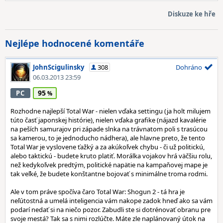
Diskuze ke hře
Nejlépe hodnocené komentáře
JohnScigulinsky
308
Dohráno
06.03.2013 23:59
95
PC
Rozhodne najlepší Total War - nielen vďaka settingu (ja holt milujem
túto časť japonskej histórie), nielen vďaka grafike (nájazd kavalérie
na peších samurajov pri západe slnka na trávnatom poli s trasúcou
sa kamerou, to je jednoducho nádhera), ale hlavne preto, že tento
Total War je vyslovene ťažký a za akúkoľvek chybu - či už politickú,
alebo taktickú - budete kruto platiť. Morálka vojakov hrá väčšiu rolu,
než kedykoľvek predtým, politické napätie na kampaňovej mape je
tak veľké, že budete konštantne bojovať s minimálne troma rodmi.
Ale v tom práve spočíva čaro Total War: Shogun 2 - tá hra je
neľútostná a umelá inteligencia vám nakope zadok hneď ako sa vám
podarí nedať si na niečo pozor. Zabudli ste si dotrénovať obranu pre
svoje mestá? Tak sa s nimi rozlúčte. Máte zle naplánovaný útok na