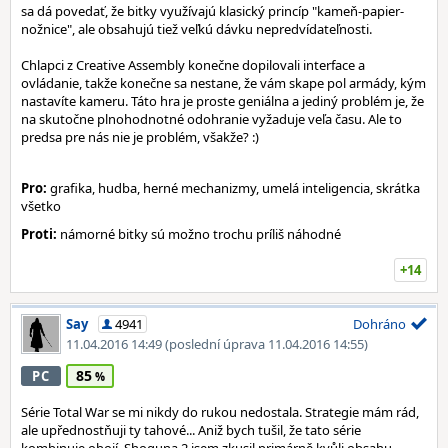
sa dá povedať, že bitky využívajú klasický princíp "kameň-papier-
nožnice", ale obsahujú tiež veľkú dávku nepredvídateľnosti.
Chlapci z Creative Assembly konečne dopilovali interface a
ovládanie, takže konečne sa nestane, že vám skape pol armády, kým
nastavíte kameru. Táto hra je proste geniálna a jediný problém je, že
na skutočne plnohodnotné odohranie vyžaduje veľa času. Ale to
predsa pre nás nie je problém, všakže? :)
Pro:
grafika, hudba, herné mechanizmy, umelá inteligencia, skrátka
všetko
Proti:
námorné bitky sú možno trochu príliš náhodné
+14
Say
4941
Dohráno
11.04.2016 14:49
(poslední úprava 11.04.2016 14:55)
85
PC
Série Total War se mi nikdy do rukou nedostala. Strategie mám rád,
ale upřednostňuji ty tahové... Aniž bych tušil, že tato série