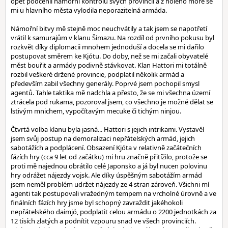
opět podcenil námořní kontrolu svých provincií a z holého moře se
mi u hlavního města vylodila neporazitelná armáda.
Námořní bitvy mě stejně moc neuchvátily a tak jsem se napotřetí
vrátil k samurajům v klanu Šimazu. Na rozdíl od prvního pokusu byl
rozkvět díky diplomacii mnohem jednoduší a docela se mi dařilo
postupovat směrem ke Kjótu. Do doby, než se mi začali obyvatelé
měst bouřit a armády podivně stávkovat. Klan Hattori mi totálně
rozbil veškeré držené provincie, podplatil několik armád a
především zabil všechny generály. Poprvé jsem pochopil smysl
agentů. Tahle taktika mě nadchla a přesto, že se mi všechna území
ztrácela pod rukama, pozoroval jsem, co všechno je možné dělat se
lstivým mnichem, vypočítavým mecuke či tichým ninjou.
Čtvrtá volba klanu byla jasná... Hattori s jejich intrikami. Vystavěl
jsem svůj postup na demoralizaci nepřátelských armád, jejich
sabotážích a podplácení. Obsazení Kjóta v relativně začátečních
fázích hry (cca 9 let od začátku) mi hru značně přitížilo, protože se
proti mě najednou obrátilo celé Japonsko a já byl nucen polovinu
hry odrážet nájezdy vojsk. Ale díky úspěšným sabotážím armád
jsem neměl problém udržet nájezdy ze 4 stran zároveň. Všichni mí
agenti tak postupovali vražedným tempem na vrcholné úrovně a ve
finálních fázích hry jsme byl schopný zavraždit jakéhokoli
nepřátelského daimjó, podplatit celou armádu o 2200 jednotkách za
12 tisích zlatých a podnítit vzpouru snad ve všech provinciích.