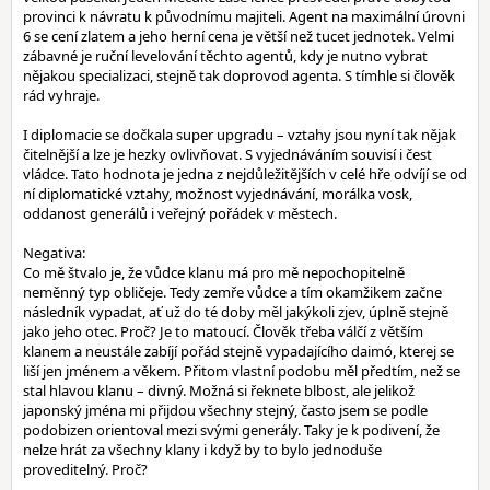
provinci k návratu k původnímu majiteli. Agent na maximální úrovni
6 se cení zlatem a jeho herní cena je větší než tucet jednotek. Velmi
zábavné je ruční levelování těchto agentů, kdy je nutno vybrat
nějakou specializaci, stejně tak doprovod agenta. S tímhle si člověk
rád vyhraje.
I diplomacie se dočkala super upgradu – vztahy jsou nyní tak nějak
čitelnější a lze je hezky ovlivňovat. S vyjednáváním souvisí i čest
vládce. Tato hodnota je jedna z nejdůležitějších v celé hře odvíjí se od
ní diplomatické vztahy, možnost vyjednávání, morálka vosk,
oddanost generálů i veřejný pořádek v městech.
Negativa:
Co mě štvalo je, že vůdce klanu má pro mě nepochopitelně
neměnný typ obličeje. Tedy zemře vůdce a tím okamžikem začne
následník vypadat, ať už do té doby měl jakýkoli zjev, úplně stejně
jako jeho otec. Proč? Je to matoucí. Člověk třeba válčí z větším
klanem a neustále zabíjí pořád stejně vypadajícího daimó, kterej se
liší jen jménem a věkem. Přitom vlastní podobu měl předtím, než se
stal hlavou klanu – divný. Možná si řeknete blbost, ale jelikož
japonský jména mi přijdou všechny stejný, často jsem se podle
podobizen orientoval mezi svými generály. Taky je k podivení, že
nelze hrát za všechny klany i když by to bylo jednoduše
proveditelný. Proč?