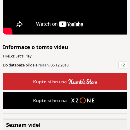
Informace o tomto videu
Hrej.cz Let's Play
Do databáze přidala
raisen
, 06.12.2018
+2
Kupte si hru na
Kupte si hru na
Seznam videí