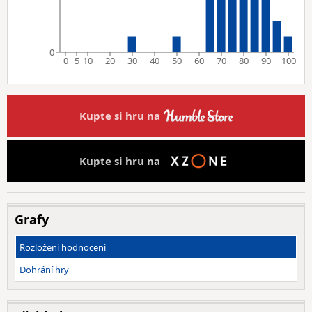
0
0
5
10
20
30
40
50
60
70
80
90
100
Kupte si hru na
Kupte si hru na
Grafy
Rozložení hodnocení
Dohrání hry