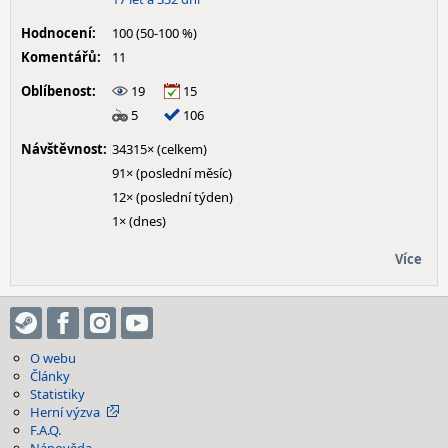
Hodnocení:
100 (50-100 %)
Komentářů:
11
Oblíbenost:
19
15
5
106
Návštěvnost:
34315× (celkem)
91× (poslední měsíc)
12× (poslední týden)
1× (dnes)
Více
O webu
Články
Statistiky
Herní výzva
F.A.Q.