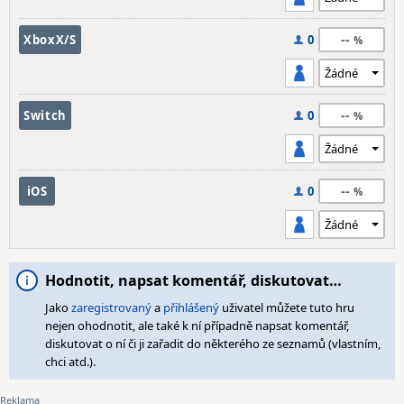
--
XboxX/S
0
--
Switch
0
--
iOS
0
Hodnotit, napsat komentář, diskutovat…
Jako
zaregistrovaný
a
přihlášený
uživatel můžete tuto hru
nejen ohodnotit, ale také k ní případně napsat komentář,
diskutovat o ní či ji zařadit do některého ze seznamů (vlastním,
chci atd.).