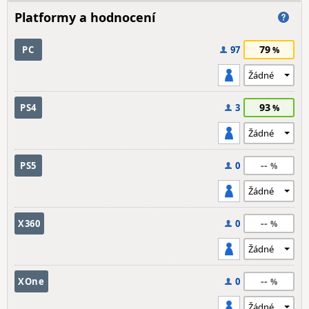
Platformy a hodnocení
79
PC
97
93
PS4
3
--
PS5
0
--
X360
0
--
XOne
0