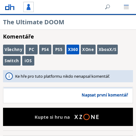
The Ultimate DOOM
Komentáře
Všechny
PC
PS4
PS5
X360
XOne
XboxX/S
Switch
iOS
Ke hře pro tuto platformu nikdo nenapsal komentář.
Napsat první komentář
Kupte si hru na