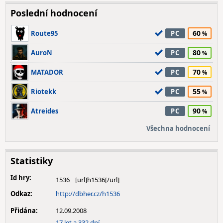
Poslední hodnocení
60
Route95
PC
80
AuroN
PC
70
MATADOR
PC
55
Riotekk
PC
90
Atreides
PC
Všechna hodnocení
Statistiky
Id hry:
1536
Odkaz:
http://dbher.cz/h1536
Přidána:
12.09.2008
17 let a 332 dní