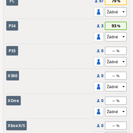
79
PC
97
93
PS4
3
--
PS5
0
--
X360
0
--
XOne
0
--
XboxX/S
0