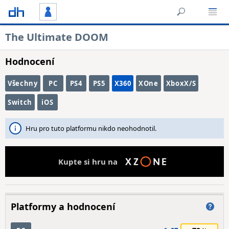
The Ultimate DOOM
Hodnocení
Všechny
PC
PS4
PS5
X360
XOne
XboxX/S
Switch
iOS
Hru pro tuto platformu nikdo neohodnotil.
Kupte si hru na
Platformy a hodnocení