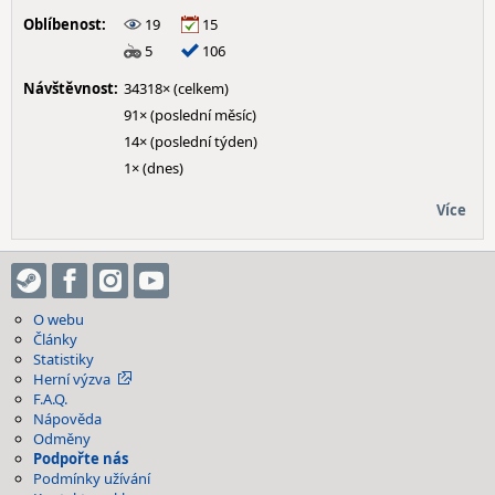
Oblíbenost:
19
15
5
106
Návštěvnost:
34318× (celkem)
91× (poslední měsíc)
14× (poslední týden)
1× (dnes)
Více
O webu
Články
Statistiky
Herní výzva
F.A.Q.
Nápověda
Odměny
Podpořte nás
Podmínky užívání