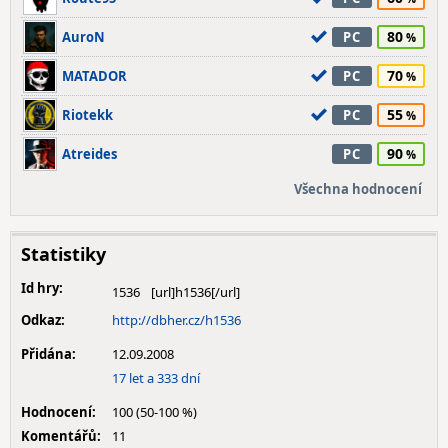
80
AuroN
PC
70
MATADOR
PC
55
Riotekk
PC
90
Atreides
PC
Všechna hodnocení
Statistiky
Id hry:
1536
Odkaz:
http://dbher.cz/h1536
Přidána:
12.09.2008
17 let a 333 dní
Hodnocení:
100 (50-100 %)
Komentářů:
11