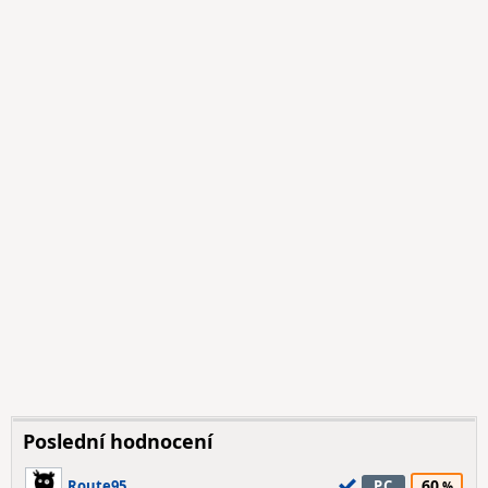
Poslední hodnocení
60
Route95
PC