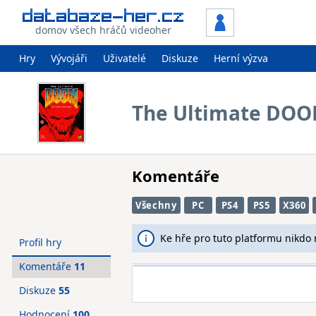
domov všech hráčů videoher
Hry
Vývojáři
Uživatelé
Diskuze
Herní výzva
The Ultimate DO
Komentáře
Všechny
PC
PS4
PS5
X360
Ke hře pro tuto platformu nikdo
Profil hry
Komentáře
11
Diskuze
55
Hodnocení
100