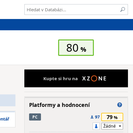
80
Kupte si hru na
Platformy a hodnocení
79
97
PC
entář