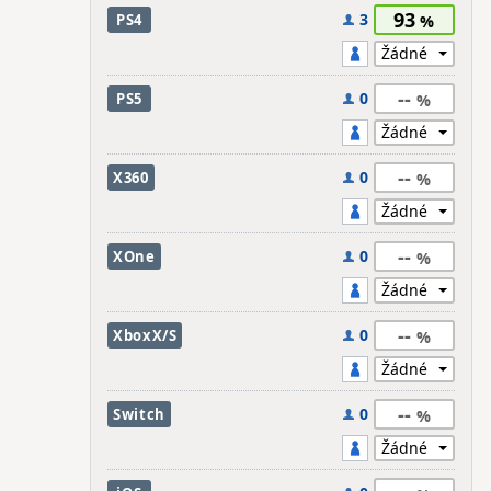
93
3
PS4
--
0
PS5
--
0
X360
--
0
XOne
--
0
XboxX/S
--
0
Switch