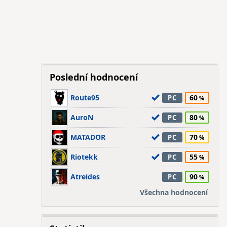
Poslední hodnocení
Route95
60
PC
AuroN
80
PC
MATADOR
70
PC
Riotekk
55
PC
Atreides
90
PC
Všechna hodnocení