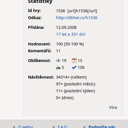
Statistiky
Id hry:
1536
Odkaz:
http://dbher.cz/h1536
Přidána:
12.09.2008
17 let a 331 dní
Hodnocení:
100 (50-100 %)
Komentářů:
11
Oblíbenost:
19
15
5
106
Návštěvnost:
34314× (celkem)
97× (poslední měsíc)
11× (poslední týden)
0× (dnes)
Více
O webu
F.A.Q.
Podpořte nás