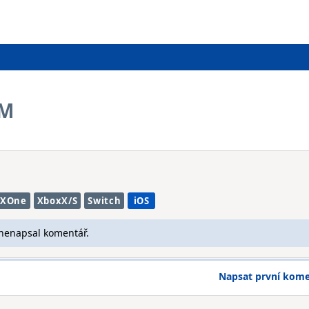
OM
XOne
XboxX/S
Switch
iOS
 nenapsal komentář.
Napsat první kom