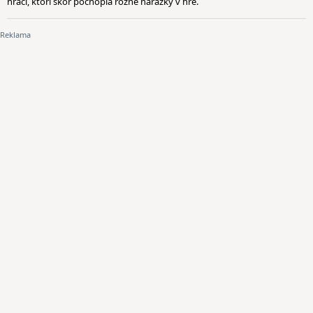
hráči, ktorí skôr pochopia rôzne narážky v hre.