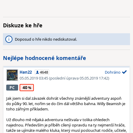
Diskuze ke hře
Doposud o hře nikdo nediskutoval.
Nejlépe hodnocené komentáře
Han22
4648
Dohráno
05.05.2019 03:45
(poslední úprava 05.05.2019 17:42)
40
PC
Jak jsem si dal závazek dohrát všechny známější adventury aspoň
do půlky 90. let, nořím se do čím dál většího bahna. Willy Beamish je
toho zářným příkladem.
Už dlouho mě nějaká adventura neštvala v tolika ohledech
najednou. Především je příběh cílený opravdu na ty nejmenší hráče,
takže se ujímáte malého kluka, který musí poslouchat rodiče, učitele,