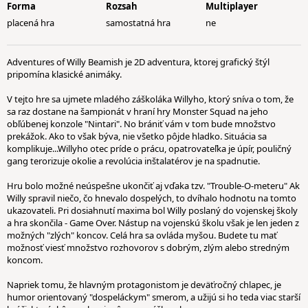
Forma
Rozsah
Multiplayer
placená hra
samostatná hra
ne
Adventures of Willy Beamish je 2D adventura, ktorej grafický štýl
pripomína klasické animáky.
V tejto hre sa ujmete mladého záškoláka Willyho, ktorý sníva o tom, že
sa raz dostane na šampionát v hraní hry Monster Squad na jeho
obľúbenej konzole "Nintari". No brániť vám v tom bude množstvo
prekážok. Ako to však býva, nie všetko pôjde hladko. Situácia sa
komplikuje...Willyho otec príde o prácu, opatrovateľka je úpír, pouličný
gang terorizuje okolie a revolúcia inštalatérov je na spadnutie.
Hru bolo možné neúspešne ukončiť aj vďaka tzv. "Trouble-O-meteru" Ak
Willy spravil niečo, čo hnevalo dospelých, to dvíhalo hodnotu na tomto
ukazovateli. Pri dosiahnutí maxima bol Willy poslaný do vojenskej školy
a hra skončila - Game Over. Nástup na vojenskú školu však je len jeden z
možných "zlých" koncov. Celá hra sa ovláda myšou. Budete tu mať
možnosť viesť množstvo rozhovorov s dobrým, zlým alebo stredným
koncom.
Napriek tomu, že hlavným protagonistom je deväťročný chlapec, je
humor orientovaný "dospeláckym" smerom, a užijú si ho teda viac starší