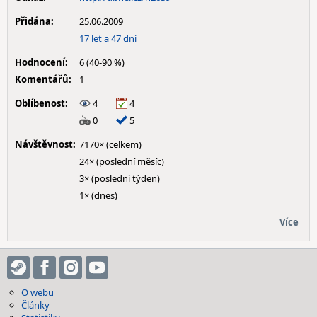
Přidána:
25.06.2009
17 let a 47 dní
Hodnocení:
6 (40-90 %)
Komentářů:
1
Oblíbenost:
4
4
0
5
Návštěvnost:
7170× (celkem)
24× (poslední měsíc)
3× (poslední týden)
1× (dnes)
Více
O webu
Články