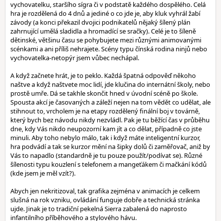
vychovatelku, staršího sígra či v podstatě každého dospělého. Celá
hra je rozdělená do 4 dnů a jediné o co jde je, aby kluk vyhrál žabí
závody (a konci překazil dvojici podnikatelů nějaký šílený plán
zahrnující umělá sladidla a hromadící se sračky). Celé je to šíleně
dětinské, většinu času se pohybujete mezi různými animovanými
scénkami a ani příliš nehrajete. Scény typu čínská rodina ninjů nebo
vychovatelka-netopýr jsem vůbec nechápal.
A když začnete hrát, je to peklo. Každá špatná odpověď někoho
naštve a když naštvete moc lidí, jde klučina do internátní školy, nebo
prostě umře. Dá se takhle skončit hned v úvodní scéně po škole.
Spousta akcí je časovaných a záleží nejen na tom vědět co udělat, ale
stihnout to, vrcholem je na etapy rozdělený finální boj v továrně,
který bych bez návodu nikdy nezvládl. Pak je tu běžící čas v průběhu
dne, kdy Vás nikdo neupozorní kam jít a co dělat, případně co jste
minuli. Aby toho nebylo málo, tak i když máte inteligentní kurzor,
hra podvádí a tak se kurzor mění na šipky dolů či zaměřovač, aniž by
Vás to napadlo (standardně je tu pouze použít/podívat se). Různé
šílenosti typu kouzlení s telefonem a mangeťákem či mačkání kódů
(kde jsem je měl vzít?).
Abych jen nekritizoval, tak grafika zejména v animacích je celkem
slušná na rok vzniku, ovládání funguje dobře a technická stránka
ujde. Jinak je to tradiční pekelná Sierra zabalená do naprosto
infantilního příběhového a stylového hávu.