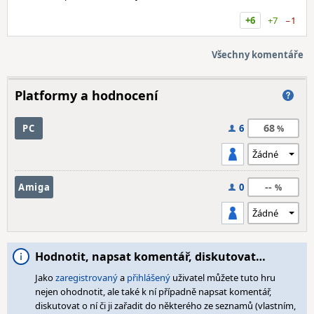
+6
+7
−1
Všechny komentáře
Platformy a hodnocení
68
PC
6
--
Amiga
0
Hodnotit, napsat komentář, diskutovat…
Jako
zaregistrovaný
a
přihlášený
uživatel můžete tuto hru
nejen ohodnotit, ale také k ní případně napsat komentář,
diskutovat o ní či ji zařadit do některého ze seznamů (vlastním,