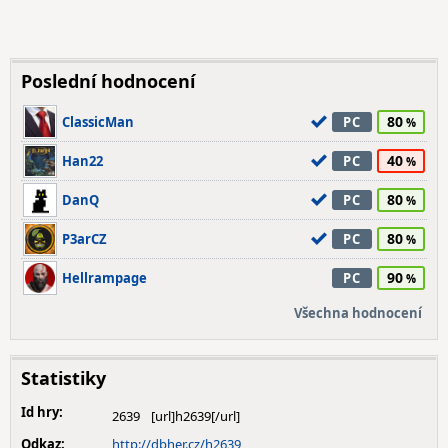
Poslední hodnocení
80
ClassicMan
PC
40
Han22
PC
80
DanQ
PC
80
P3arCZ
PC
90
Hellrampage
PC
Všechna hodnocení
Statistiky
Id hry:
2639
Odkaz:
http://dbher.cz/h2639