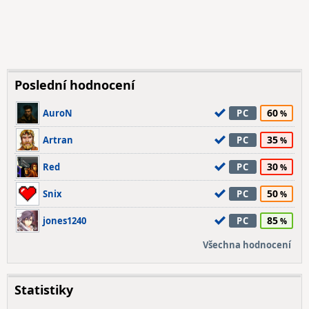
Poslední hodnocení
60
AuroN
PC
35
Artran
PC
30
Red
PC
50
Snix
PC
85
jones1240
PC
Všechna hodnocení
Statistiky