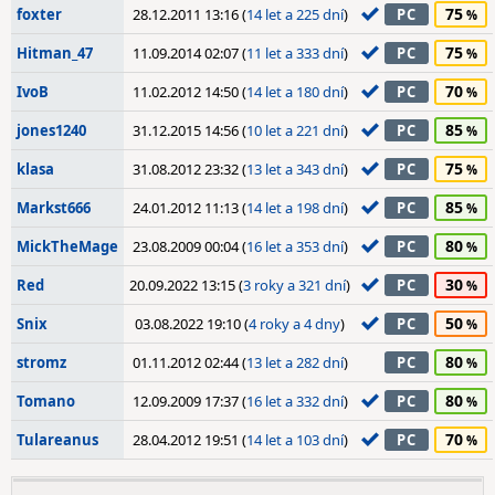
75
foxter
28.12.2011 13:16 (
14 let a 225 dní
)
PC
75
Hitman_47
11.09.2014 02:07 (
11 let a 333 dní
)
PC
70
IvoB
11.02.2012 14:50 (
14 let a 180 dní
)
PC
85
jones1240
31.12.2015 14:56 (
10 let a 221 dní
)
PC
75
klasa
31.08.2012 23:32 (
13 let a 343 dní
)
PC
85
Markst666
24.01.2012 11:13 (
14 let a 198 dní
)
PC
80
MickTheMage
23.08.2009 00:04 (
16 let a 353 dní
)
PC
30
Red
20.09.2022 13:15 (
3 roky a 321 dní
)
PC
50
Snix
03.08.2022 19:10 (
4 roky a 4 dny
)
PC
80
stromz
01.11.2012 02:44 (
13 let a 282 dní
)
PC
80
Tomano
12.09.2009 17:37 (
16 let a 332 dní
)
PC
70
Tulareanus
28.04.2012 19:51 (
14 let a 103 dní
)
PC