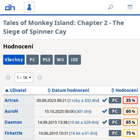
Tales of Monkey Island: Chapter 2 - The
Siege of Spinner Cay
Hodnocení
Všechny
PC
PS3
Wii
iOS
Uživatel
Datum hodnocení
Hodnocení
35
Artran
09.09.2023 09:21 (
2 roky a 332 dní
)
PC
60
AuroN
10.10.2025 00:00 (
301 dní
)
PC
65
Daemon
14.09.2015 13:38 (
10 let a 329 dní
)
PC
75
Firkettle
10.06.2010 10:31 (
16 let a 61 dní
)
PC