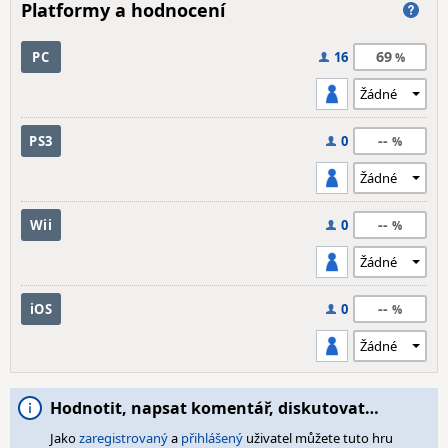
Platformy a hodnocení
69
PC
16
--
PS3
0
--
Wii
0
--
iOS
0
Hodnotit, napsat komentář, diskutovat…
Jako
zaregistrovaný
a
přihlášený
uživatel můžete tuto hru