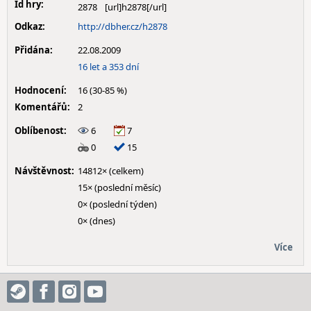
Id hry:
2878
Odkaz:
http://dbher.cz/h2878
Přidána:
22.08.2009
16 let a 353 dní
Hodnocení:
16 (30-85 %)
Komentářů:
2
Oblíbenost:
6
7
0
15
Návštěvnost:
14812× (celkem)
15× (poslední měsíc)
0× (poslední týden)
0× (dnes)
Více