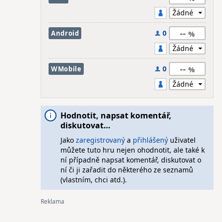
--
0
Android
--
0
WMobile
Hodnotit, napsat komentář,
diskutovat…
Jako
zaregistrovaný
a
přihlášený
uživatel
můžete tuto hru nejen ohodnotit, ale také k
ní případně napsat komentář, diskutovat o
ní či ji zařadit do některého ze seznamů
(vlastním, chci atd.).