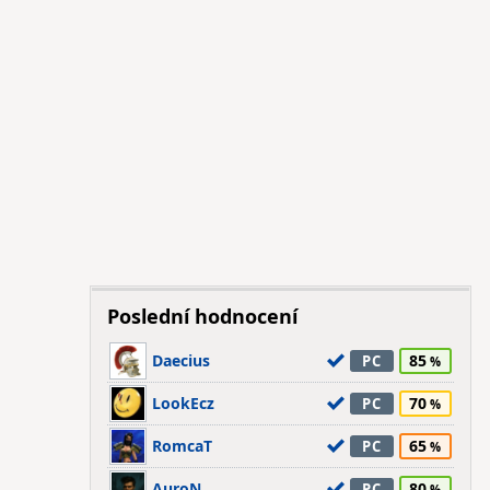
Poslední hodnocení
Daecius
85
PC
LookEcz
70
PC
RomcaT
65
PC
AuroN
80
PC