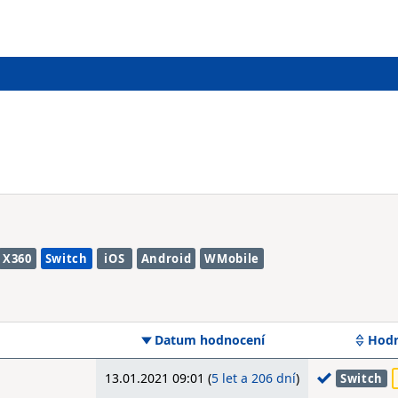
X360
Switch
iOS
Android
WMobile
Datum hodnocení
Hodn
13.01.2021 09:01 (
5 let a 206 dní
)
Switch