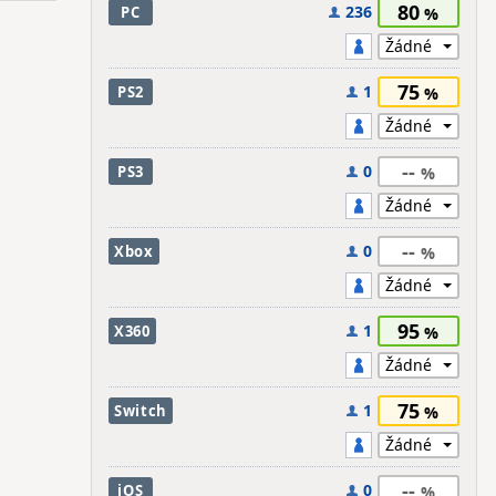
80
236
PC
75
1
PS2
--
0
PS3
--
0
Xbox
95
1
X360
75
1
Switch
--
0
iOS