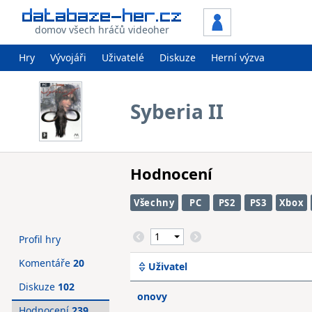
domov všech hráčů videoher
Hry
Vývojáři
Uživatelé
Diskuze
Herní výzva
Syberia II
Hodnocení
Všechny
PC
PS2
PS3
Xbox
Profil hry
Komentáře
20
Uživatel
Diskuze
102
onovy
Hodnocení
239