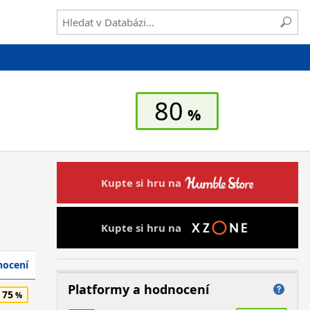
80
Kupte si hru na
Kupte si hru na
ocení
Platformy a hodnocení
75