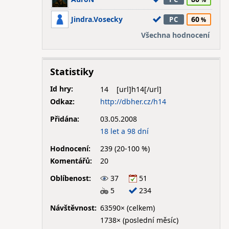
Jindra.Vosecky
60
PC
Všechna hodnocení
Statistiky
Id hry:
14
Odkaz:
http://dbher.cz/h14
Přidána:
03.05.2008
18 let a 98 dní
Hodnocení:
239 (20-100 %)
Komentářů:
20
Oblíbenost:
37
51
5
234
Návštěvnost:
63590× (celkem)
1738× (poslední měsíc)