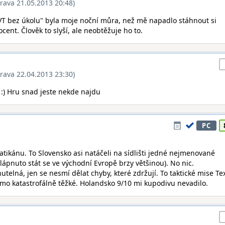
rava 21.05.2013 20:48)
PVT bez úkolu" byla moje noční můra, než mě napadlo stáhnout si
ocent. Člověk to slyší, ale neobtěžuje ho to.
rava 22.04.2013 23:30)
:) Hru snad jeste nekde najdu
PC
Vatikánu. To Slovensko asi natáčeli na sídlišti jedné nejmenované
ápnuto stát se ve východní Evropě brzy většinou). No nic.
nutelná, jen se nesmí dělat chyby, které zdržují. To taktické mise Te
ímo katastrofálně těžké. Holandsko 9/10 mi kupodivu nevadilo.