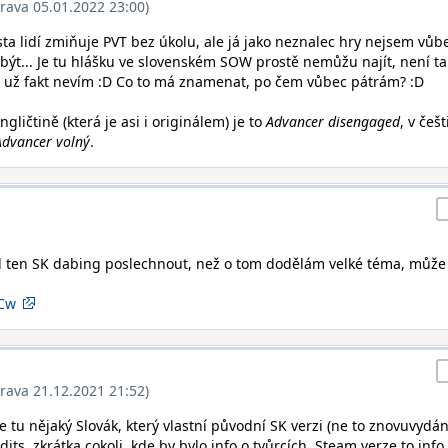
rava 05.01.2022 23:00)
sta lidí zmiňuje PVT bez úkolu, ale já jako neznalec hry nejsem vůb
á být... Je tu hlášku ve slovenském SOW prostě nemůžu najít, není t
a už fakt nevím :D Co to má znamenat, po čem vůbec pátrám? :D
ngličtině (která je asi i originálem) je to
Advancer disengaged
, v češ
Advancer volný
.
l ten SK dabing poslechnout, než o tom dodělám velké téma, může
mCw
rava 21.12.2021 21:52)
e tu nějaký Slovák, který vlastní původní SK verzi (ne to znovuvydán
s, zkrátka cokoli, kde by bylo info o tvůrcích. Steam verze to info