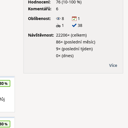
Hodnocení:
76 (10-100 %)
Komentářů:
6
Oblíbenost:
8
1
1
38
Návštěvnost:
22206× (celkem)
86× (poslední měsíc)
9× (poslední týden)
0× (dnes)
Více
80
Můj
80