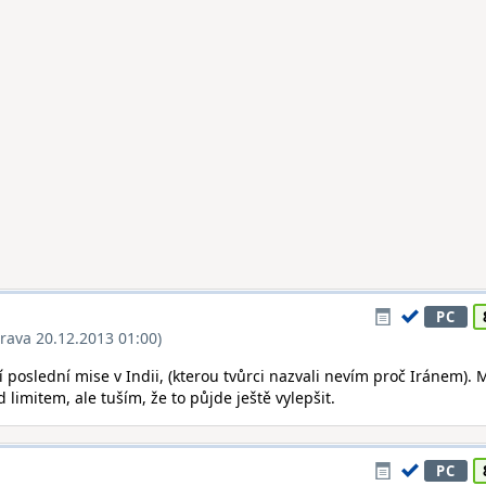
PC
rava 20.12.2013 01:00)
 poslední mise v Indii, (kterou tvůrci nazvali nevím proč Iránem). 
 limitem, ale tuším, že to půjde ještě vylepšit.
PC