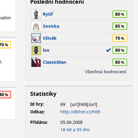
Poslední hodnocení
Rytíř
80
 hodím
Sovicka
85
Všivák
70
70
lox
80
i,
ClassicMan
80
Všechna hodnocení
Statistiky
40
Id hry:
69
Odkaz:
http://dbher.cz/h69
Přidána:
05.06.2008
18 let a 65 dní