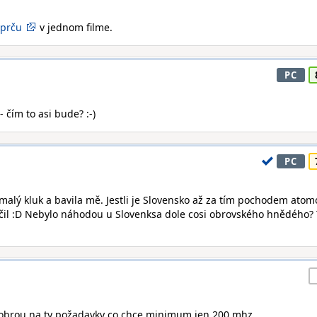
 prču
v jednom filme.
PC
- čím to asi bude? :-)
PC
 malý kluk a bavila mě. Jestli je Slovensko až za tím pochodem ato
nčil :D Nebylo náhodou u Slovenksa dole cosi obrovského hnědého? 
dobrou na ty požadavky co chce minimum jen 200 mhz