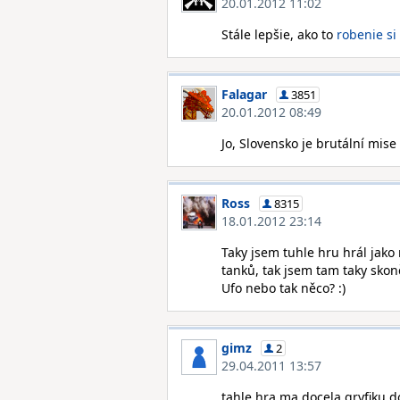
20.01.2012 11:02
Stále lepšie, ako to
robenie si
Falagar
3851
20.01.2012 08:49
Jo, Slovensko je brutální mise 
Ross
8315
18.01.2012 23:14
Taky jsem tuhle hru hrál jako
tanků, tak jsem tam taky sko
Ufo nebo tak něco? :)
gimz
2
29.04.2011 13:57
tahle hra ma docela gryfiku 