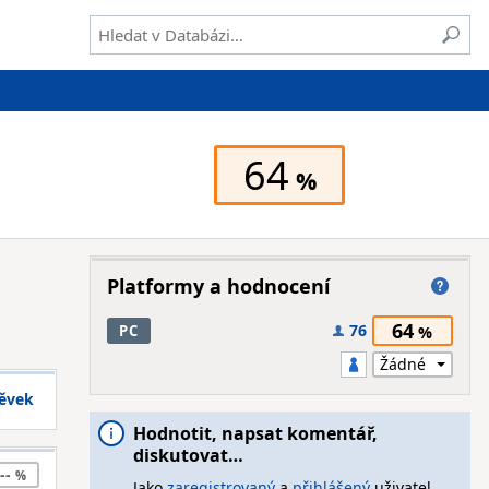
64
Platformy a hodnocení
64
76
PC
pěvek
Hodnotit, napsat komentář,
diskutovat…
--
Jako
zaregistrovaný
a
přihlášený
uživatel