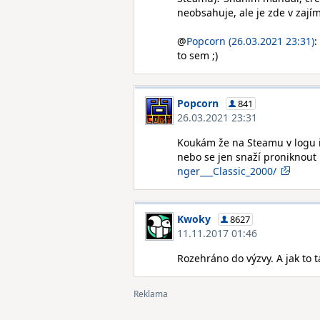
neobsahuje, ale je zde v zají
@
Popcorn (26.03.2021 23:31)
:
to sem ;)
Popcorn
841
26.03.2021 23:31
Koukám že na Steamu v logu i 
nebo se jen snaží proniknout
nger___Classic_2000/
Kwoky
8627
11.11.2017 01:46
Rozehráno do výzvy. A jak to t