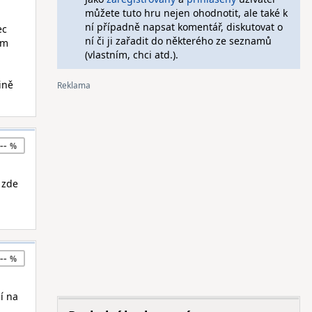
můžete tuto hru nejen ohodnotit, ale také k
ní případně napsat komentář, diskutovat o
ec
ní či ji zařadit do některého ze seznamů
am
(vlastním, chci atd.).
tině
--
 zde
--
í na