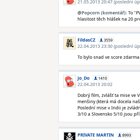
21.05.2013 20:47 (poslední úp
@
Popcorn (komentář)
: To "
hlasitost těch hlášek na 20 pr
FildasCZ
3559
22.04.2013 23:30 (poslední úp
To bylo snad ve score zdarma 
Jo_Do
1410
22.04.2013 20:02
Dobrý film, zvlášť ta mise ve 
menšiny (která má docela našl
Poslední mise v Indii je zvlád
3/10 a Slovensko 5/10 jsou př
PRIVATE MARTIN
8993