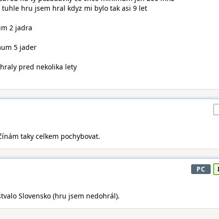
 tuhle hru jsem hral kdyz mi bylo tak asi 9 let
um 2 jadra
mum 5 jader
hraly pred nekolika lety
ačínám taky celkem pochybovat.
PC
štvalo Slovensko (hru jsem nedohrál).