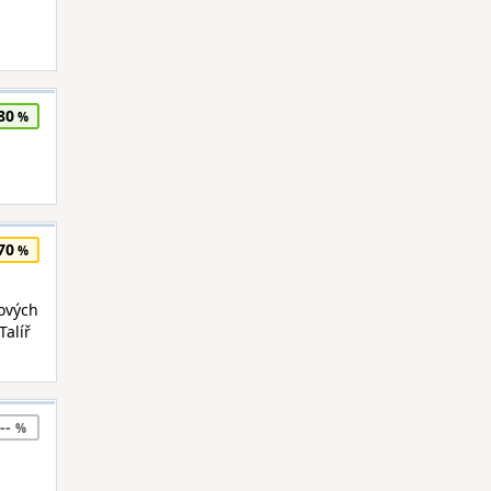
80
70
mových
Talíř
--