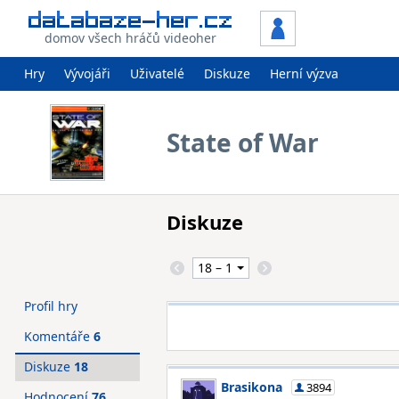
domov všech hráčů videoher
Hry
Vývojáři
Uživatelé
Diskuze
Herní výzva
State of War
Diskuze
Profil hry
Komentáře
6
Diskuze
18
Brasikona
3894
Hodnocení
76