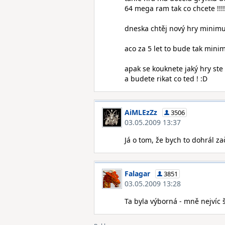
64 mega ram tak co chcete !!!!
dneska chtěj nový hry minim
aco za 5 let to bude tak mini
apak se kouknete jaký hry ste 
a budete rikat co ted ! :D
AiMLEzZz
3506
03.05.2009 13:37
Já o tom, že bych to dohrál z
Falagar
3851
03.05.2009 13:28
Ta byla výborná - mně nejvíc 