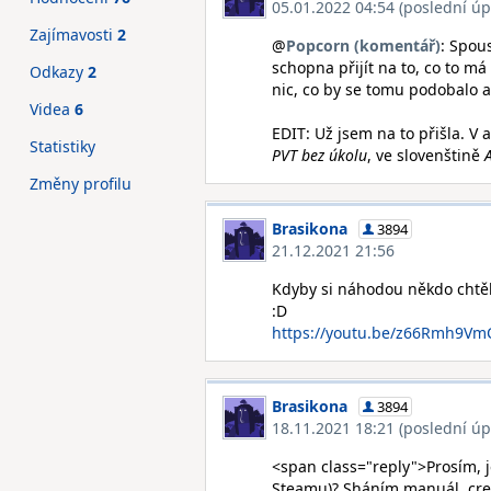
05.01.2022 04:54 (poslední úp
Zajímavosti
2
@
Popcorn (komentář)
: Spou
schopna přijít na to, co to m
Odkazy
2
nic, co by se tomu podobalo 
Videa
6
EDIT: Už jsem na to přišla. V a
Statistiky
PVT bez úkolu
, ve slovenštině
Změny profilu
Brasikona
3894
21.12.2021 21:56
Kdyby si náhodou někdo chtě
:D
https://youtu.be/z66Rmh9V
Brasikona
3894
18.11.2021 18:21 (poslední úp
<span class="reply">Prosím, j
Steamu)? Sháním manuál, credit