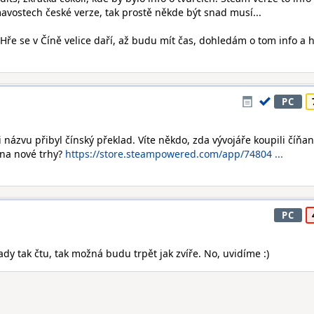
mavostech české verze, tak prostě někde být snad musí...
 Hře se v Číně velice daří, až budu mít čas, dohledám o tom info a
PC
názvu přibyl čínský překlad. Víte někdo, zda vývojáře koupili číňan
 na nové trhy?
https://store.steampowered.com/app/74804 ...
PC
ady tak čtu, tak možná budu trpět jak zvíře. No, uvidíme :)