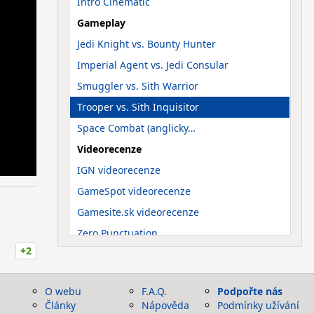
Intro Cinematic
Gameplay
Jedi Knight vs. Bounty Hunter
Imperial Agent vs. Jedi Consular
Smuggler vs. Sith Warrior
Trooper vs. Sith Inquisitor
Space Combat (anglicky…
Videorecenze
IGN videorecenze
GameSpot videorecenze
Gamesite.sk videorecenze
Zero Punctuation
+2
Ostatní
100 fanoušků sehrálo bitvu na…
O webu
F.A.Q.
Podpořte nás
Komentář k TOR krátce po…
Články
Nápověda
Podmínky užívání