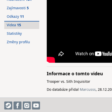
Zajímavosti
5
Odkazy
11
Videa
15
Statistiky
Změny profilu
Informace o tomto videu
Trooper vs. Sith Inquisitor
Do databáze přidal
Marcusss
, 28.12.2