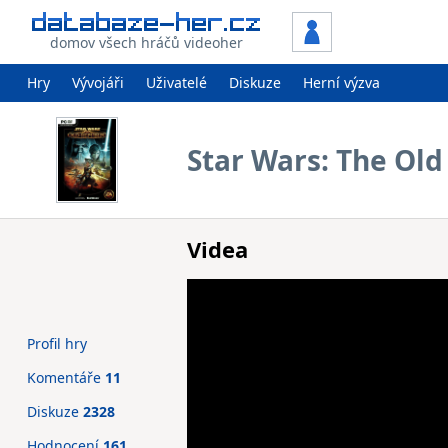
domov všech hráčů videoher
Hry
Vývojáři
Uživatelé
Diskuze
Herní výzva
Star Wars: The Old
Videa
Profil hry
Komentáře
11
Diskuze
2328
Hodnocení
161