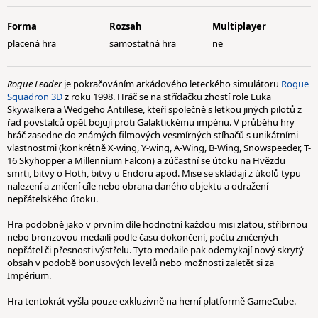
Forma
Rozsah
Multiplayer
placená hra
samostatná hra
ne
Rogue Leader
je pokračováním arkádového leteckého simulátoru
Rogue
Squadron 3D
z roku 1998. Hráč se na střídačku zhostí role Luka
Skywalkera a Wedgeho Antillese, kteří společně s letkou jiných pilotů z
řad povstalců opět bojují proti Galaktickému impériu. V průběhu hry
hráč zasedne do známých filmových vesmírných stíhačů s unikátními
vlastnostmi (konkrétně X-wing, Y-wing, A-Wing, B-Wing, Snowspeeder, T-
16 Skyhopper a Millennium Falcon) a zúčastní se útoku na Hvězdu
smrti, bitvy o Hoth, bitvy u Endoru apod. Mise se skládají z úkolů typu
nalezení a zničení cíle nebo obrana daného objektu a odražení
nepřátelského útoku.
Hra podobně jako v prvním díle hodnotní každou misi zlatou, stříbrnou
nebo bronzovou medailí podle času dokončení, počtu zničených
nepřátel či přesnosti výstřelu. Tyto medaile pak odemykají nový skrytý
obsah v podobě bonusových levelů nebo možnosti zaletět si za
Impérium.
Hra tentokrát vyšla pouze exkluzivně na herní platformě GameCube.