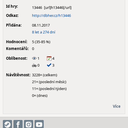
Id hry:
13446
Odkaz:
http://dbher.cz/h13446
Přidána:
08.11.2017
8 let a 274 dní
Hodnocení:
5 (35-85 %)
Komentářů:
0
Oblíbenost:
1
4
0
3
Návštěvnost:
3228× (celkem)
21× (poslední měsíc)
11× (poslední týden)
0× (dnes)
Více