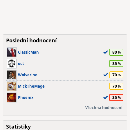
Poslední hodnocení
80
ClassicMan
85
oct
70
Wolverine
70
MickTheMage
35
Phoenix
Všechna hodnocení
Statistiky