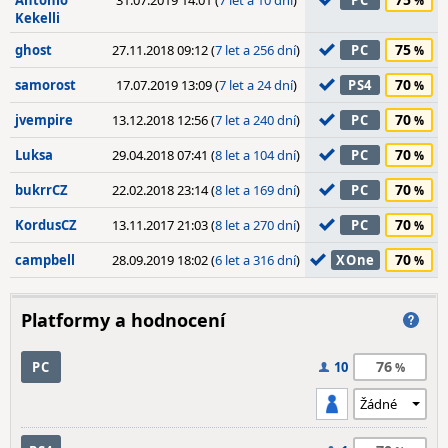
Antonio
31.07.2019 14:01 (
7 let a 10 dní
)
PC
Kekelli
75
ghost
27.11.2018 09:12 (
7 let a 256 dní
)
PC
70
samorost
17.07.2019 13:09 (
7 let a 24 dní
)
PS4
70
jvempire
13.12.2018 12:56 (
7 let a 240 dní
)
PC
70
Luksa
29.04.2018 07:41 (
8 let a 104 dní
)
PC
70
bukrrCZ
22.02.2018 23:14 (
8 let a 169 dní
)
PC
70
KordusCZ
13.11.2017 21:03 (
8 let a 270 dní
)
PC
70
campbell
28.09.2019 18:02 (
6 let a 316 dní
)
XOne
Platformy a hodnocení
76
PC
10