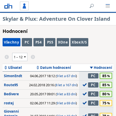
Skylar & Plux: Adventure On Clover Island
Hodnocení
Všechny
PC
PS4
PS5
XOne
XboxX/S
Uživatel
Datum hodnocení
Hodnocení
85
SimonEndt
04.06.2017 18:12 (
9 let a 67 dní
)
PC
85
Route95
24.02.2018 20:16 (
8 let a 167 dní
)
PC
80
Bedivere
20.05.2017 09:01 (
9 let a 83 dní
)
PC
75
rostej
02.06.2017 11:29 (
9 let a 69 dní
)
PC
Giovanni
75