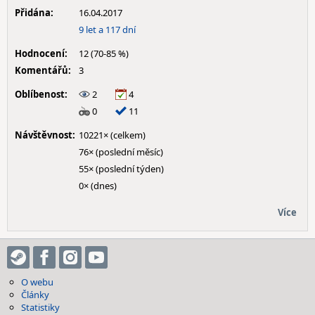
Přidána:
16.04.2017
9 let a 117 dní
Hodnocení:
12 (70-85 %)
Komentářů:
3
Oblíbenost:
2
4
0
11
Návštěvnost:
10221× (celkem)
76× (poslední měsíc)
55× (poslední týden)
0× (dnes)
Více
O webu
Články
Statistiky