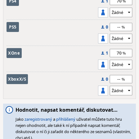
70
PS4
1
--
PS5
0
70
XOne
1
--
XboxX/S
0
Hodnotit, napsat komentář, diskutovat…
Jako
zaregistrovaný
a
přihlášený
uživatel můžete tuto hru
nejen ohodnotit, ale také k ní případně napsat komentář,
diskutovat o ní či ji zařadit do některého ze seznamů (vlastním,
chci atd.).