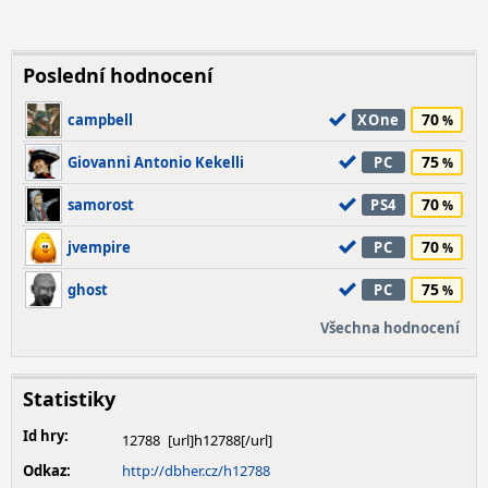
Poslední hodnocení
70
campbell
XOne
75
Giovanni Antonio Kekelli
PC
70
samorost
PS4
70
jvempire
PC
75
ghost
PC
Všechna hodnocení
Statistiky
Id hry:
12788
Odkaz:
http://dbher.cz/h12788