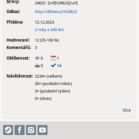
Id hry:
24622
Odkaz:
http://dbher.cz/h24622
Přidána:
12.12.2023
2 roky a 240 dní
Hodnocení:
12 (35-100 %)
Komentářů:
3
Oblíbenost:
6
1
0
14
Návštěvnost:
2234× (celkem)
30× (poslední měsíc)
3× (poslední týden)
0× (dnes)
Více