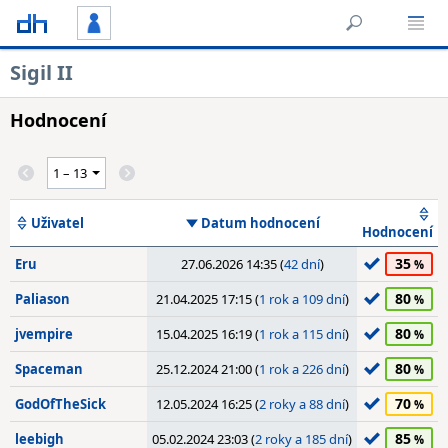
Sigil II
Hodnocení
Uživatel
Datum hodnocení
Hodnocení
35
Eru
27.06.2026 14:35 (
42 dní
)
80
Paliason
21.04.2025 17:15 (
1 rok a 109 dní
)
80
jvempire
15.04.2025 16:19 (
1 rok a 115 dní
)
80
Spaceman
25.12.2024 21:00 (
1 rok a 226 dní
)
70
GodOfTheSick
12.05.2024 16:25 (
2 roky a 88 dní
)
85
leebigh
05.02.2024 23:03 (
2 roky a 185 dní
)