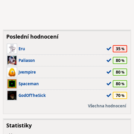
Poslední hodnocení
35
Eru
80
Paliason
80
jvempire
80
Spaceman
70
GodOfTheSick
Všechna hodnocení
Statistiky