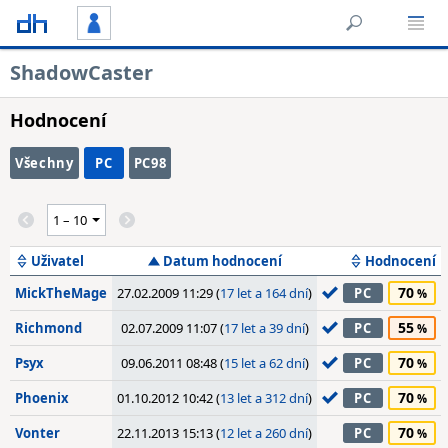
ShadowCaster
Hodnocení
Všechny
PC
PC98
Uživatel
Datum hodnocení
Hodnocení
70
MickTheMage
27.02.2009 11:29 (
17 let a 164 dní
)
PC
55
Richmond
02.07.2009 11:07 (
17 let a 39 dní
)
PC
70
Psyx
09.06.2011 08:48 (
15 let a 62 dní
)
PC
70
Phoenix
01.10.2012 10:42 (
13 let a 312 dní
)
PC
70
Vonter
22.11.2013 15:13 (
12 let a 260 dní
)
PC