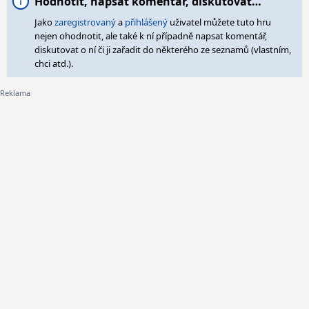
Hodnotit, napsat komentář, diskutovat…
Jako
zaregistrovaný
a
přihlášený
uživatel můžete tuto hru
nejen ohodnotit, ale také k ní případně napsat komentář,
diskutovat o ní či ji zařadit do některého ze seznamů (vlastním,
chci atd.).