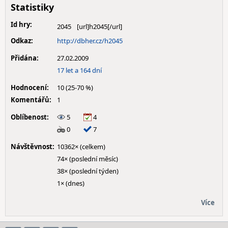
Statistiky
Id hry:
2045
Odkaz:
http://dbher.cz/h2045
Přidána:
27.02.2009
17 let a 164 dní
Hodnocení:
10 (25-70 %)
Komentářů:
1
Oblíbenost:
5
4
0
7
Návštěvnost:
10362× (celkem)
74× (poslední měsíc)
38× (poslední týden)
1× (dnes)
Více