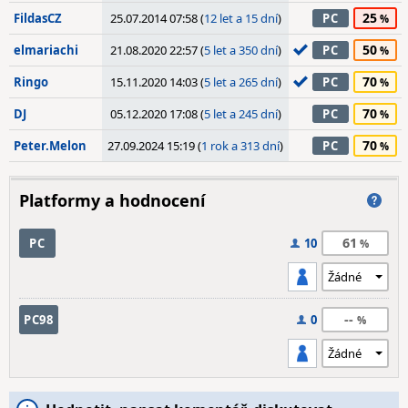
25
FildasCZ
25.07.2014 07:58 (
12 let a 15 dní
)
PC
50
elmariachi
21.08.2020 22:57 (
5 let a 350 dní
)
PC
70
Ringo
15.11.2020 14:03 (
5 let a 265 dní
)
PC
70
DJ
05.12.2020 17:08 (
5 let a 245 dní
)
PC
70
Peter.Melon
27.09.2024 15:19 (
1 rok a 313 dní
)
PC
Platformy a hodnocení
61
PC
10
--
PC98
0