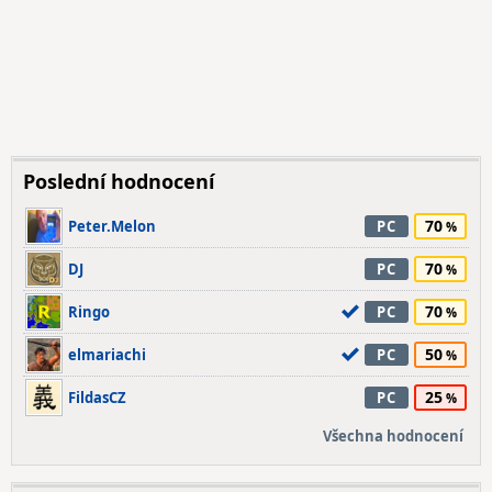
Poslední hodnocení
70
Peter.Melon
PC
70
DJ
PC
70
Ringo
PC
50
elmariachi
PC
25
FildasCZ
PC
Všechna hodnocení