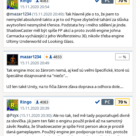
70
Ringo
4083
PC
15.11.2020 20:54
@
mazar1234
(15.11.2020 20:49)
: Tak hlavně jde o to, že jsem to
nemyslel absolutně takto a je to od Psyxe zbytečné tahání za slůvka
avytvoření nesmyslné třenice. Podstata hry i mého sdělení je jinde.
ShadowCaster měl být spíše FP akcí a proto zvolili engine Johna
Carmacka vycházející z jeho Wolfensteinu 3D, nikoliv třeba engine
Ultimy Underworld od Looking Glass.
--
mazar1234
4833
15.11.2020 20:49
Tak engine moc so žánrom nemá, aj keď sú veľmi špecifické, ktoré sú
špeciálne dizajnované na "niečo"...
Už len také Unity, na to fičia žánre zľava doprava a odhora dole....
70
Ringo
4083
PC
15.11.2020 20:39
@
Psyx
(15.11.2020 20:30)
: Ale no tak, teď mě tady popotahuješ divně
za slovíčka. Já jsem ten fakt o enginu použil právě až na samotný
závěr. Realita, že Shadowcaster je spíše First person akce je prostě
daná gameplayem. Použitý engine jen podporuje tuto tézi, protože