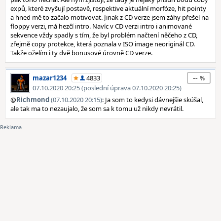
expů, které zvyšují postavě, respektive aktuální morfóze, hit pointy
a hned mě to začalo motivovat. Jinak z CD verze jsem záhy přešel na
floppy verzi, má hezčí intro. Navíc v CD verzi intro i animované
sekvence vždy spadly s tím, že byl problém načtení něčeho z CD,
zřejmě copy protekce, která poznala v ISO image neoriginál CD.
Takže oželím i ty dvě bonusové úrovně CD verze.
--
mazar1234
4833
07.10.2020 20:25 (poslední úprava 07.10.2020 20:25)
@
Richmond
(07.10.2020 20:15)
: Ja som to kedysi dávnejšie skúšal,
ale tak ma to nezaujalo, že som sa k tomu už nikdy nevrátil.