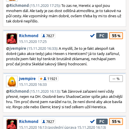
@
Richmond
(15.11.2020 17:25)
: To zas ne, Heretic a spol jsou
mnohem dál. Ale tady je zas dost odlišná atmosféra, je to takové na
půl cesty. Ale vzpomínky mám dobré, ovšem třeba by mi to dnes už
tak dobré nepřišlo.
55
Richmond
7827
PC
15.11.2020 17:25
@
jvempire
(15.11.2020 16:33)
: A myslíš, že to je fakt alespoň tak
dobré (jako akce tedy) jako Hexen s Hereticem? Já to tady zaříznul,
protože jsem fakt byl tenkrát brutálně zklamanej, nechápal jsem
proč dal Jindra Skeldal takový šílený hodnocení.
--
jvempire
11921
15.11.2020 16:33
@
Richmond
(15.11.2020 16:13)
: Tak žánrové zařazení není vždy
přesné, nejen na DH. Osobně beru ShadowCaster spíše jako akčnější
hru. Tím proč divné jsem narážel na to, že není divné aby akce bavila
viz. Ringo zde nebo Elemir, který si teď celkem užil Heretica.
55
Richmond
7827
PC
15.11.2020 16:13 (poslední úprava 15.11.2020 16:13)