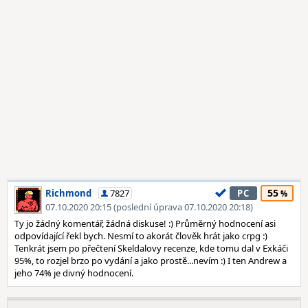
55
Richmond
7827
PC
07.10.2020 20:15 (poslední úprava 07.10.2020 20:18)
Ty jo žádný komentář, žádná diskuse! :) Průměrný hodnocení asi
odpovídající řekl bych. Nesmí to akorát člověk hrát jako crpg :)
Tenkrát jsem po přečtení Skeldalovy recenze, kde tomu dal v Exkáči
95%, to rozjel brzo po vydání a jako prostě...nevím :) I ten Andrew a
jeho 74% je divný hodnocení.