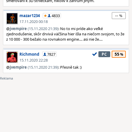
směrování k 3D střílečkám, nikoliv k žánrům jiným.
--
mazar1234
4833
17.11.2020 00:18
@
jvempire
(15.11.2020 21:39)
: No to mi príde ako veľké
zjednodušenie, skôr drvivá väčšina hier išla na niečom svojom, to že
z 10 000 - 300 bežalo na rovnakom engine.... asi nie že....
55
Richmond
7827
PC
15.11.2020 22:28
@
jvempire
(15.11.2020 21:39)
: Přesně tak :)