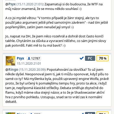
@
Psyx
(15.11.2020 21:01)
: Zapamatuji si do budoucna, že WTF na
můj názor znamená, že se mnou někdo souhlasí :-)
A co jsi myslel větou: "V tomto případě je žánr stejný, ale tys to
použil jako argument ještě před samotným závěrem" - nad tím ještě
popřemýšlím, zatím jsem nenašel její smysl :-)
Jo, napsat na DH, že jsem něco rozehrál a dohrál dost často končí
takhle. Chytáním za slůvka a vyvracení něčeho, co sám jinými slovy
pak potvrdíš. Fakt mě to tu má bavit? :-)
70
Psyx
12787
PC
15.11.2020 21:01
@
Ringo
(15.11.2020 20:39)
: Popotahování za slovíčka? To už jsem
někde slyšel. Neoponoval jsem ti, jak ti můžu oponovat, když píšu to
samé co ty? Má myšlenka byla, použili upravený engine Wolfa, právě
proto, že byl určený k pomalejšímu tempu hry, proto ta akce, i když
tam je, nepřipomá klasické střílečky. Debata směřuje zbytečně do
flamu, když máme oba stejný názor, a to že je Shadowcaster akční
hra z prvního pohledu. Ustupuju, snad se to vrátí zas k normální
debatě.