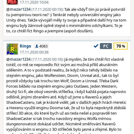
17.11.2020 10:04
@
mazar1234
(17.11.2020 00:18)
: Tak ale vždyŤ tím jsi právě potvrdil
tu jvempirovu teorii ne? :) Tenkrát nebyly univerzální enginy jako
Unity dnes. Takže vývojáři měly ty svoje a případné další hry na tom
enginu byly žánrově úplně stejné s minimálními odchylkami. To je
to, co chtěl říct Ringo a jvempire (aspoň doufám).
70
Ringo
4083
PC
17.11.2020 00:38
@
mazar1234
(17.11.2020 00:18)
: Já myslím, že tím chtěl říct vlastně
totéž, co mě se nepovedlo říct svým asi možná příliš akurátním
sdělením. A to v podstatě realitu, že když něco tehdy běželo na
stejném enginu, jako Wolfenstein, Doom, Unreal atd., tak to byl
prostě vždycky tak trochu ten Wolf, Doom a Unreal. Třeba Dark
Forces běželo na stejném enginu jako Outlaws. Jeden Western,
druhý Sci-fi, ale obojí vesměs střílečka, i když každá pojata naprosto
odlišně, jinými zbraněmi atd. Když už jsme u Ravenů a jejich
ShadowCasteru, tak je krásně vidět, jak v dalších jejich hrách Heretic
a Hexenu využili enginu Dooma tak, že už to byla nepokrytě zběsilá
střílecí 3D akce, do které bych už asi teda nešel a popravdě ten
ShadowCaster si tak trochu navzdory enginu Wolfa mírnou
dungeonovatost dokázal udržet. Nicméně směřování Ravenů
vypůjčováním si enginu z 3D stříleček bylo jasné a zřejmé. Bylo to