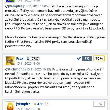
15.11.2020 18:40
@
jvempire
(15.11.2020 16:05)
: Tak divné to je hlavně proto, že já
moc 3D střílečky rád nemám, baví mě opravdu jen výjimečně. A
druhá věc, a to je hlavní, že Shadowcaster byl mnohými označován
za totální propadák a já s tím tak nějak počítal a spíše mám pocity
jiné. Propadák to určitě není, jen to člověk nesmí brát jako dungeon
nebo RPG. Po takovém Wolfensteinovi 3D to byl určitě velký pokrok.
Mimochodem hra běží právě na enginu Wolfensteina a proto ji jasně
řadím k First Person akcím. RPG prvky tam jsou, ale nedělají
podstatu této hry.
70
Psyx
12787
PC
15.11.2020 18:00
@
Richmond
(15.11.2020 16:13)
: Přiznávám, žánry jsem při přidávání
nezvolil šťastně a akce z prvního pohledu by tam měla být. Dal jsem
to podle toho, jak se mi to hrálo, což v první řadě bylo expení a na
klasické FP akce typu Hexen/Heretic jsem ani nevzpomněl.
Mimochodem i popisek by zasloužil rozšíření, dobrý adept na
kardinální rekonstrukci.
--
jvempire
11921
15.11.2020 17:28