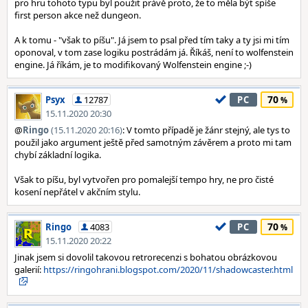
pro hru tohoto typu byl použit právě proto, že to měla být spíše
first person akce než dungeon.
A k tomu - "však to píšu". Já jsem to psal před tím taky a ty jsi mi tím
oponoval, v tom zase logiku postrádám já. Říkáš, není to wolfenstein
engine. Já říkám, je to modifikovaný Wolfenstein engine ;-)
70
Psyx
12787
PC
15.11.2020 20:30
@
Ringo
(15.11.2020 20:16)
: V tomto případě je žánr stejný, ale tys to
použil jako argument ještě před samotným závěrem a proto mi tam
chybí základní logika.
Však to píšu, byl vytvořen pro pomalejší tempo hry, ne pro čisté
kosení nepřátel v akčním stylu.
70
Ringo
4083
PC
15.11.2020 20:22
Jinak jsem si dovolil takovou retrorecenzi s bohatou obrázkovou
galerií:
https://ringohrani.blogspot.com/2020/11/shadowcaster.html