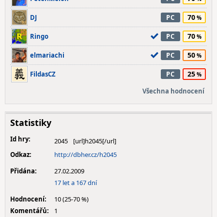
70
DJ
PC
70
Ringo
PC
50
elmariachi
PC
25
FildasCZ
PC
Všechna hodnocení
Statistiky
Id hry:
2045
Odkaz:
http://dbher.cz/h2045
Přidána:
27.02.2009
17 let a 167 dní
Hodnocení:
10 (25-70 %)
Komentářů:
1