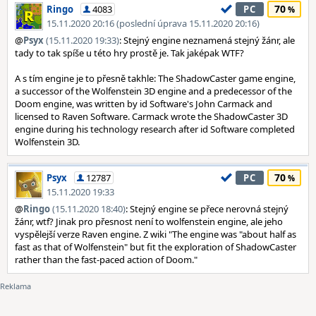
70
Ringo
4083
PC
15.11.2020 20:16 (poslední úprava 15.11.2020 20:16)
@
Psyx
(15.11.2020 19:33)
: Stejný engine neznamená stejný žánr, ale
tady to tak spíše u této hry prostě je. Tak jaképak WTF?
A s tím engine je to přesně takhle: The ShadowCaster game engine,
a successor of the Wolfenstein 3D engine and a predecessor of the
Doom engine, was written by id Software's John Carmack and
licensed to Raven Software. Carmack wrote the ShadowCaster 3D
engine during his technology research after id Software completed
Wolfenstein 3D.
70
Psyx
12787
PC
15.11.2020 19:33
@
Ringo
(15.11.2020 18:40)
: Stejný engine se přece nerovná stejný
žánr, wtf? Jinak pro přesnost není to wolfenstein engine, ale jeho
vyspělejší verze Raven engine. Z wiki "The engine was "about half as
fast as that of Wolfenstein" but fit the exploration of ShadowCaster
rather than the fast-paced action of Doom."