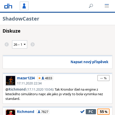
ShadowCaster
Diskuze
Napsat nový příspěvek
--
mazar1234
4833
17.11.2020 22:34
@
Richmond
(17.11.2020 10:04)
: Tak Krondor išiel na engine z
leteckého simulátoru napr. ale jako jo vtedy to bola vynimka nez
standard.
55
Richmond
7827
PC