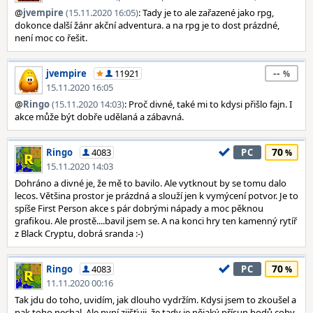
@
jvempire
(15.11.2020 16:05)
: Tady je to ale zařazené jako rpg,
dokonce další žánr akční adventura. a na rpg je to dost prázdné,
není moc co řešit.
--
jvempire
11921
15.11.2020 16:05
@
Ringo
(15.11.2020 14:03)
: Proč divné, také mi to kdysi přišlo fajn. I
akce může být dobře udělaná a zábavná.
70
Ringo
4083
PC
15.11.2020 14:03
Dohráno a divné je, že mě to bavilo. Ale vytknout by se tomu dalo
lecos. Většina prostor je prázdná a slouží jen k vymýcení potvor. Je to
spíše First Person akce s pár dobrými nápady a moc pěknou
grafikou. Ale prostě....bavil jsem se. A na konci hry ten kamenný rytíř
z Black Cryptu, dobrá sranda :-)
70
Ringo
4083
PC
11.11.2020 00:16
Tak jdu do toho, uvidím, jak dlouho vydržím. Kdysi jsem to zkoušel a
pak toho nechal. Ale nyní zjišťuji, že tady je nějaký přísun bodů coby