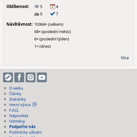
Oblíbenost:
5
4
0
7
Návštěvnost:
10364× (celkem)
68× (poslední měsíc)
6× (poslední týden)
1× (dnes)
Více
O webu
Články
Statistiky
Herní výzva
F.A.Q.
Nápověda
Odměny
Podpořte nás
Podmínky užívání