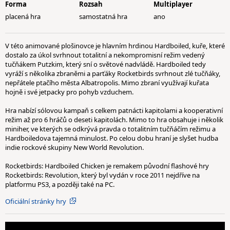
Forma
Rozsah
Multiplayer
placená hra
samostatná hra
ano
V této animované plošinovce je hlavním hrdinou Hardboiled, kuře, které
dostalo za úkol svrhnout totalitní a nekompromisní režim vedený
tučňákem Putzkim, který sní o světové nadvládě. Hardboiled tedy
vyráží s několika zbraněmi a parťáky Rocketbirds svrhnout zlé tučňáky,
nepřátele ptačího města Albatropolis. Mimo zbraní využívají kuřata
hojně i své jetpacky pro pohyb vzduchem.
Hra nabízí sólovou kampaň s celkem patnácti kapitolami a kooperativní
režim až pro 6 hráčů o deseti kapitolách. Mimo to hra obsahuje i několik
miniher, ve kterých se odkrývá pravda o totalitním tučňáčím režimu a
Hardboiledova tajemná minulost. Po celou dobu hraní je slyšet hudba
indie rockové skupiny New World Revolution.
Rocketbirds: Hardboiled Chicken je remakem původní flashové hry
Rocketbirds: Revolution, který byl vydán v roce 2011 nejdříve na
platformu PS3, a později také na PC.
Oficiální stránky hry