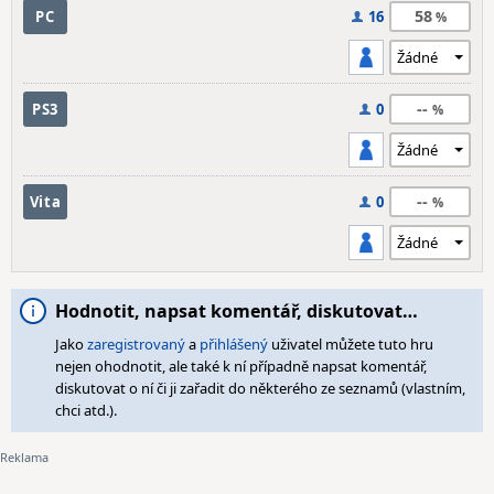
58
PC
16
--
PS3
0
--
Vita
0
Hodnotit, napsat komentář, diskutovat…
Jako
zaregistrovaný
a
přihlášený
uživatel můžete tuto hru
nejen ohodnotit, ale také k ní případně napsat komentář,
diskutovat o ní či ji zařadit do některého ze seznamů (vlastním,
chci atd.).