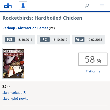
Rocketbirds: Hardboiled Chicken
Ratloop
•
Abstraction Games
(PC)
PS3
18.10.2011
PC
15.10.2012
Vita
12.02.2013
58
Platformy
Žánr
akce
>
arkáda
akce
>
plošinovka