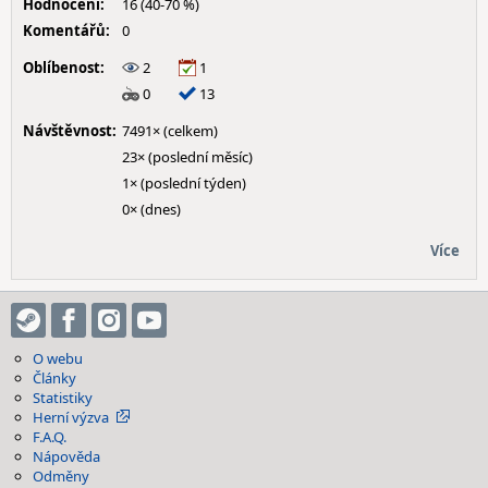
Hodnocení:
16 (40-70 %)
Komentářů:
0
Oblíbenost:
2
1
0
13
Návštěvnost:
7491× (celkem)
23× (poslední měsíc)
1× (poslední týden)
0× (dnes)
Více
O webu
Články
Statistiky
Herní výzva
F.A.Q.
Nápověda
Odměny