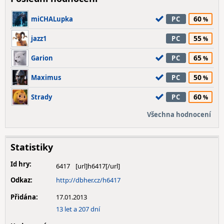
60
miCHALupka
PC
55
jazz1
PC
65
Garion
PC
50
Maximus
PC
60
Strady
PC
Všechna hodnocení
Statistiky
Id hry:
6417
Odkaz:
http://dbher.cz/h6417
Přidána:
17.01.2013
13 let a 207 dní