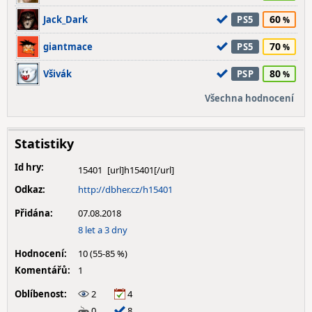
60
Jack_Dark
PS5
70
giantmace
PS5
80
Všivák
PSP
Všechna hodnocení
Statistiky
Id hry:
15401
Odkaz:
http://dbher.cz/h15401
Přidána:
07.08.2018
8 let a 3 dny
Hodnocení:
10 (55-85 %)
Komentářů:
1
Oblíbenost:
2
4
0
8