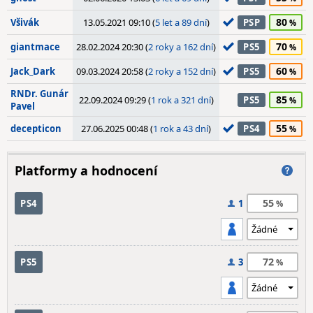
80
Všivák
13.05.2021 09:10 (
5 let a 89 dní
)
PSP
70
giantmace
28.02.2024 20:30 (
2 roky a 162 dní
)
PS5
60
Jack_Dark
09.03.2024 20:58 (
2 roky a 152 dní
)
PS5
RNDr. Gunár
85
22.09.2024 09:29 (
1 rok a 321 dní
)
PS5
Pavel
55
decepticon
27.06.2025 00:48 (
1 rok a 43 dní
)
PS4
Platformy a hodnocení
55
PS4
1
72
PS5
3