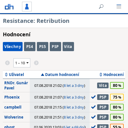
Resistance: Retribution
Hodnocení
Všechny
PS4
PS5
PSP
Vita
Uživatel
Datum hodnocení
Hodnocení
RNDr. Gunár
80
07.08.2018 21:02 (
8 let a 3 dny
)
Vita
Pavel
75
Phoenix
07.08.2018 21:07 (
8 let a 3 dny
)
PSP
80
campbell
07.08.2018 21:15 (
8 let a 3 dny
)
PSP
80
Wolverine
07.08.2018 21:51 (
8 let a 3 dny
)
PSP
55
ghost
02.06.2020 13:03 (
6 let a 69 dní
)
PSP