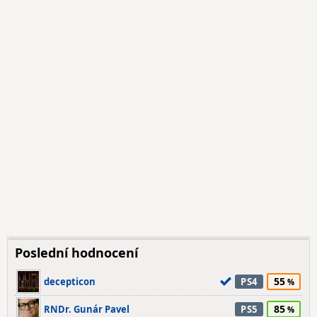
Poslední hodnocení
55
decepticon
PS4
85
RNDr. Gunár Pavel
PS5