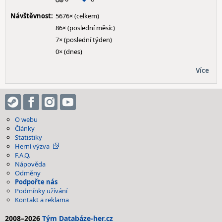
Návštěvnost:
5676× (celkem)
86× (poslední měsíc)
7× (poslední týden)
0× (dnes)
Více
O webu
Články
Statistiky
Herní výzva
F.A.Q.
Nápověda
Odměny
Podpořte nás
Podmínky užívání
Kontakt a reklama
2008–2026
Tým Databáze-her.cz