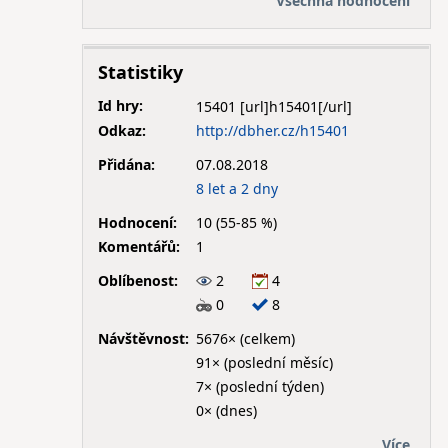
Všechna hodnocení
Statistiky
Id hry:
15401
Odkaz:
http://dbher.cz/h15401
Přidána:
07.08.2018
8 let a 2 dny
Hodnocení:
10 (55-85 %)
Komentářů:
1
Oblíbenost:
2
4
0
8
Návštěvnost:
5676× (celkem)
91× (poslední měsíc)
7× (poslední týden)
0× (dnes)
Více