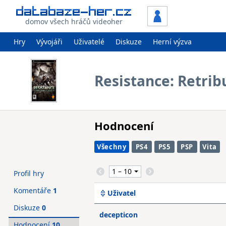
domov všech hráčů videoher
Hry
Vývojáři
Uživatelé
Diskuze
Herní výzva
Resistance: Retrib
Hodnocení
Všechny
PS4
PS5
PSP
Vita
Profil hry
Komentáře
1
Uživatel
Diskuze
0
decepticon
Hodnocení
10