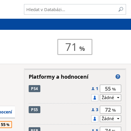
71
Platformy a hodnocení
55
1
PS4
72
3
PS5
ocení
55
74
5
PSP