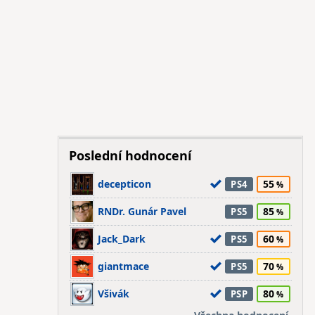
Poslední hodnocení
decepticon
55
PS4
RNDr. Gunár Pavel
85
PS5
Jack_Dark
60
PS5
giantmace
70
PS5
Všivák
80
PSP