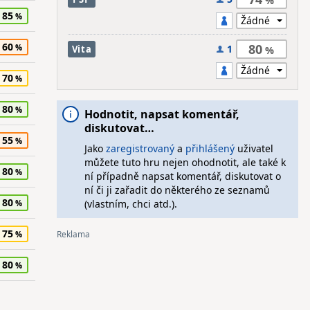
85
60
80
1
Vita
70
80
Hodnotit, napsat komentář,
diskutovat…
55
Jako
zaregistrovaný
a
přihlášený
uživatel
můžete tuto hru nejen ohodnotit, ale také k
80
ní případně napsat komentář, diskutovat o
ní či ji zařadit do některého ze seznamů
80
(vlastním, chci atd.).
75
80