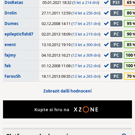
65
DosRatas
05.01.2021 18:32 (
5 let a 214 dní
)
PS1
80
Drolin
27.11.2011 12:59 (
14 let a 256 dní
)
PC
95
Dumec
02.12.2008 14:11 (
17 let a 251 dní
)
PC
90
epilepticfish87
02.01.2013 18:09 (
13 let a 219 dní
)
PC
85
event
13.10.2012 19:19 (
13 let a 300 dní
)
PC
100
fajmy
04.10.2013 16:21 (
12 let a 309 dní
)
PC
100
fak
01.12.2008 11:08 (
17 let a 252 dní
)
PC
70
FarouSh
18.11.2013 09:35 (
12 let a 265 dní
)
PC
Zobrazit další hodnocení
Kupte si hru na