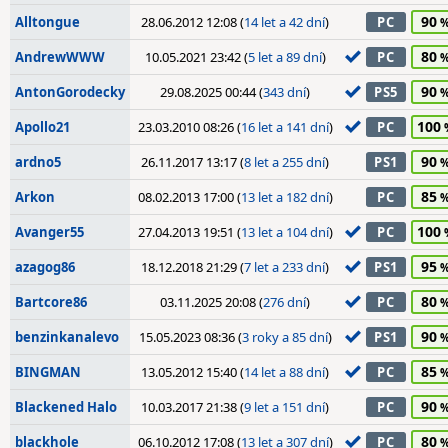
90
Alltongue
28.06.2012 12:08 (
14 let a 42 dní
)
PC
80
AndrewWWW
10.05.2021 23:42 (
5 let a 89 dní
)
PC
90
AntonGorodecky
29.08.2025 00:44 (
343 dní
)
PS5
100
Apollo21
23.03.2010 08:26 (
16 let a 141 dní
)
PC
90
ardno5
26.11.2017 13:17 (
8 let a 255 dní
)
PS1
85
Arkon
08.02.2013 17:00 (
13 let a 182 dní
)
PC
100
Avanger55
27.04.2013 19:51 (
13 let a 104 dní
)
PC
95
azagog86
18.12.2018 21:29 (
7 let a 233 dní
)
PS1
80
Bartcore86
03.11.2025 20:08 (
276 dní
)
PC
90
benzinkanalevo
15.05.2023 08:36 (
3 roky a 85 dní
)
PS1
85
BINGMAN
13.05.2012 15:40 (
14 let a 88 dní
)
PC
90
Blackened Halo
10.03.2017 21:38 (
9 let a 151 dní
)
PC
80
blackhole
06.10.2012 17:08 (
13 let a 307 dní
)
PC