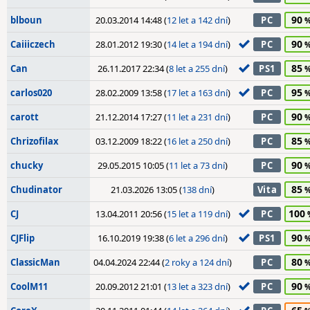
90
blboun
20.03.2014 14:48 (
12 let a 142 dní
)
PC
90
Caiiiczech
28.01.2012 19:30 (
14 let a 194 dní
)
PC
85
Can
26.11.2017 22:34 (
8 let a 255 dní
)
PS1
95
carlos020
28.02.2009 13:58 (
17 let a 163 dní
)
PC
90
carott
21.12.2014 17:27 (
11 let a 231 dní
)
PC
85
Chrizofilax
03.12.2009 18:22 (
16 let a 250 dní
)
PC
90
chucky
29.05.2015 10:05 (
11 let a 73 dní
)
PC
85
Chudinator
21.03.2026 13:05 (
138 dní
)
Vita
100
CJ
13.04.2011 20:56 (
15 let a 119 dní
)
PC
90
CJFlip
16.10.2019 19:38 (
6 let a 296 dní
)
PS1
80
ClassicMan
04.04.2024 22:44 (
2 roky a 124 dní
)
PC
90
CoolM11
20.09.2012 21:01 (
13 let a 323 dní
)
PC