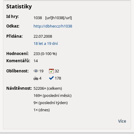
Statistiky
Id hry:
1038
Odkaz:
http://dbher.cz/h1038
Přidána:
22.07.2008
18 let a 19 dní
Hodnocení:
233 (0-100 %)
Komentářů:
14
Oblíbenost:
19
32
4
178
Návštěvnost:
52206× (celkem)
169× (poslední měsíc)
9× (poslední týden)
1× (dnes)
Více