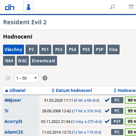
Resident Evil 2
Hodnocení
Všechny
PC
PS1
PS3
PS4
PS5
PSP
Vita
N64
NGC
Dreamcast
Uživatel
Datum hodnocení
Hodnoce
90
666joxer
31.05.2020 11:11 (
6 let a 68 dní
)
PC
95
7c
28.09.2008 12:42 (
17 let a 316 dní
)
PC
95
Acurry33
05.11.2022 21:34 (
3 roky a 275 dní
)
PS1
95
AdamCZE
11.02.2014 12:15 (
12 let a 179 dní
)
PC