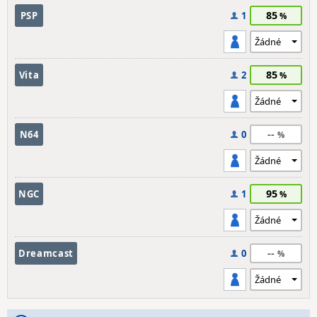
85
PSP
1
85
Vita
2
--
N64
0
95
NGC
1
--
Dreamcast
0