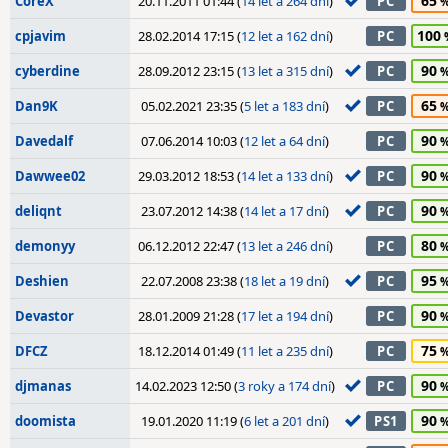
65
CoreX
20.11.2011 01:44 (
14 let a 264 dní
)
PC
100
cpjavim
28.02.2014 17:15 (
12 let a 162 dní
)
PC
90
cyberdine
28.09.2012 23:15 (
13 let a 315 dní
)
PC
65
Dan9K
05.02.2021 23:35 (
5 let a 183 dní
)
PC
90
Davedalf
07.06.2014 10:03 (
12 let a 64 dní
)
PC
90
Dawwee02
29.03.2012 18:53 (
14 let a 133 dní
)
PC
90
deliqnt
23.07.2012 14:38 (
14 let a 17 dní
)
PC
80
demonyy
06.12.2012 22:47 (
13 let a 246 dní
)
PC
95
Deshien
22.07.2008 23:38 (
18 let a 19 dní
)
PC
90
Devastor
28.01.2009 21:28 (
17 let a 194 dní
)
PC
75
DFCZ
18.12.2014 01:49 (
11 let a 235 dní
)
PC
90
djmanas
14.02.2023 12:50 (
3 roky a 174 dní
)
PC
90
doomista
19.01.2020 11:19 (
6 let a 201 dní
)
PS1