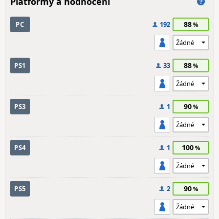
Platformy a hodnocení
88
PC
192
88
PS1
33
90
PS3
1
100
PS4
1
90
PS5
2