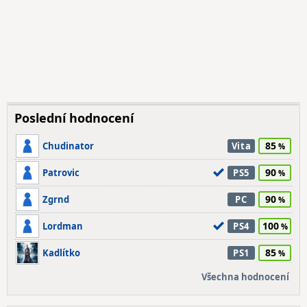
Poslední hodnocení
85
Chudinator
Vita
90
Patrovic
PS5
90
Zgrnd
PC
100
Lordman
PS4
85
Kadlítko
PS1
Všechna hodnocení