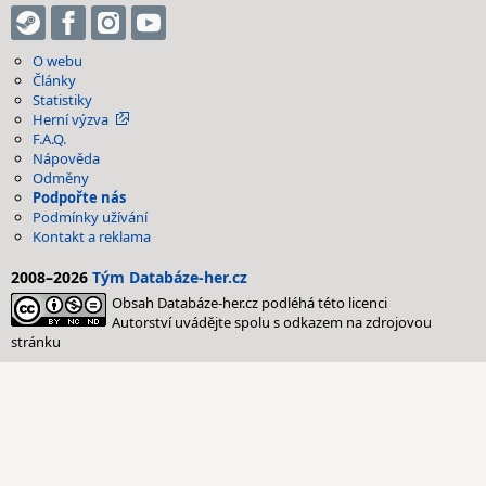
O webu
Články
Statistiky
Herní výzva
F.A.Q.
Nápověda
Odměny
Podpořte nás
Podmínky užívání
Kontakt a reklama
2008–2026
Tým Databáze-her.cz
Obsah Databáze-her.cz podléhá této licenci
Autorství uvádějte spolu s odkazem na zdrojovou
stránku