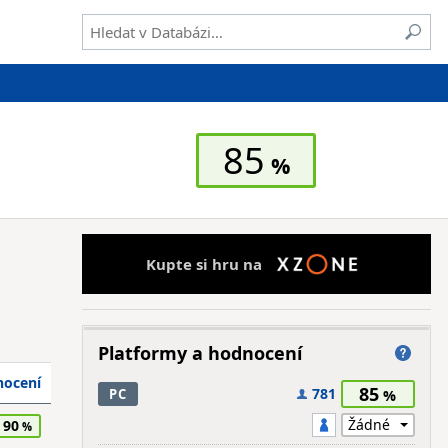
85
Kupte si hru na
Platformy a hodnocení
ocení
85
781
PC
90