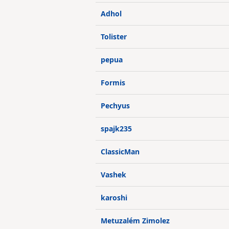
Adhol
Tolister
pepua
Formis
Pechyus
spajk235
ClassicMan
Vashek
karoshi
Metuzalém Zimolez