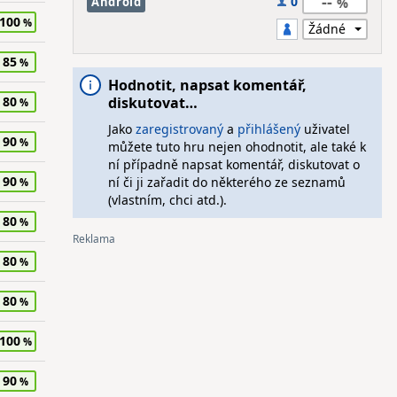
--
0
Android
100
85
Hodnotit, napsat komentář,
80
diskutovat…
Jako
zaregistrovaný
a
přihlášený
uživatel
90
můžete tuto hru nejen ohodnotit, ale také k
ní případně napsat komentář, diskutovat o
90
ní či ji zařadit do některého ze seznamů
(vlastním, chci atd.).
80
80
80
100
90