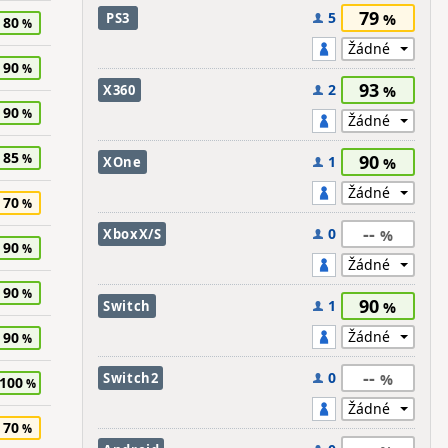
79
5
PS3
80
90
93
2
X360
90
85
90
1
XOne
70
--
0
XboxX/S
90
90
90
1
Switch
90
--
0
Switch2
100
70