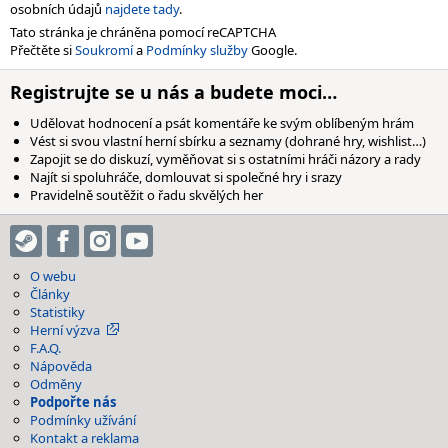
osobních údajů
najdete tady
.
Tato stránka je chráněna pomocí reCAPTCHA
Přečtěte si
Soukromí
a
Podmínky služby
Google.
Registrujte se u nás a budete moci…
Udělovat hodnocení a psát komentáře ke svým oblíbeným hrám
Vést si svou vlastní herní sbírku a seznamy (dohrané hry, wishlist…)
Zapojit se do diskuzí, vyměňovat si s ostatními hráči názory a rady
Najít si spoluhráče, domlouvat si společné hry i srazy
Pravidelně soutěžit o řadu skvělých her
O webu
Články
Statistiky
Herní výzva
F.A.Q.
Nápověda
Odměny
Podpořte nás
Podmínky užívání
Kontakt a reklama