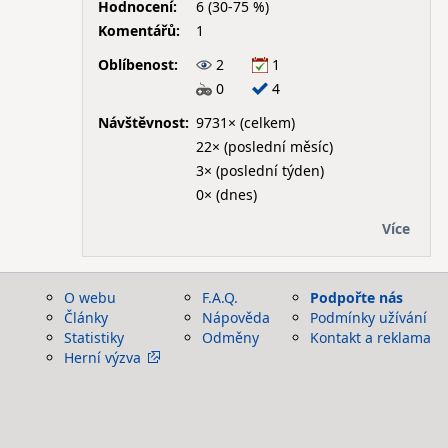
Hodnocení:
6 (30-75 %)
Komentářů:
1
Oblíbenost:
2
1
0
4
Návštěvnost:
9731× (celkem)
22× (poslední měsíc)
3× (poslední týden)
0× (dnes)
Více
O webu
F.A.Q.
Podpořte nás
Články
Nápověda
Podmínky užívání
Statistiky
Odměny
Kontakt a reklama
Herní výzva