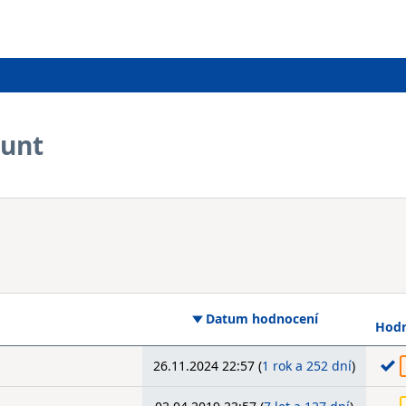
ount
Datum hodnocení
Hodn
26.11.2024 22:57 (
1 rok a 252 dní
)