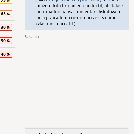
75
můžete tuto hru nejen ohodnotit, ale také k
ní případně napsat komentář, diskutovat o
65
ní či ji zařadit do některého ze seznamů
(vlastním, chci atd.).
30
30
40