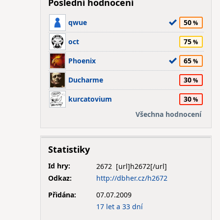
Poslední hodnocení
qwue
50
oct
75
Phoenix
65
Ducharme
30
kurcatovium
30
Všechna hodnocení
Statistiky
Id hry:
2672
Odkaz:
http://dbher.cz/h2672
Přidána:
07.07.2009
17 let a 33 dní