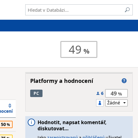
49
Platformy a hodnocení
49
6
PC
ocení
Hodnotit, napsat komentář,
50
diskutovat…
Jako
zaregistrovaný
a
přihlášený
uživatel