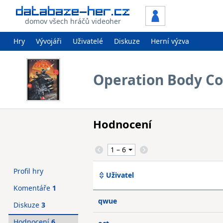
domov všech hráčů videoher
Hry
Vývojáři
Uživatelé
Diskuze
Herní výzva
Operation Body C
Hodnocení
Profil hry
Uživatel
Komentáře
1
qwue
Diskuze
3
Hodnocení
6