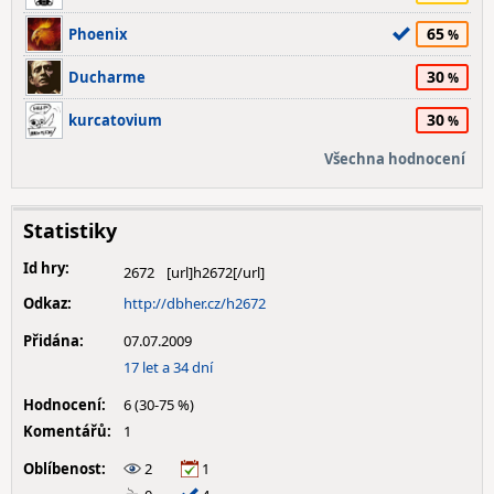
65
Phoenix
30
Ducharme
30
kurcatovium
Všechna hodnocení
Statistiky
Id hry:
2672
Odkaz:
http://dbher.cz/h2672
Přidána:
07.07.2009
17 let a 34 dní
Hodnocení:
6 (30-75 %)
Komentářů:
1
Oblíbenost:
2
1