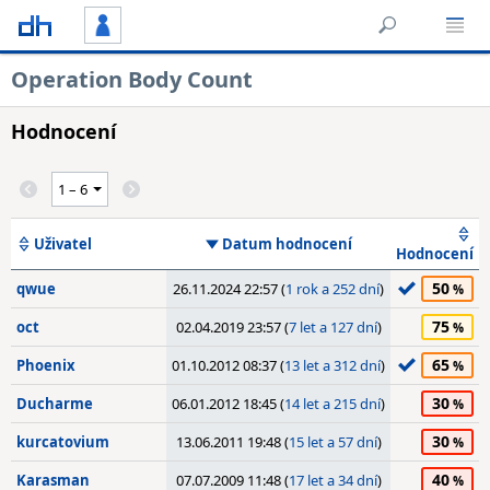
Operation Body Count
Hodnocení
Uživatel
Datum hodnocení
Hodnocení
50
qwue
26.11.2024 22:57 (
1 rok a 252 dní
)
75
oct
02.04.2019 23:57 (
7 let a 127 dní
)
65
Phoenix
01.10.2012 08:37 (
13 let a 312 dní
)
30
Ducharme
06.01.2012 18:45 (
14 let a 215 dní
)
30
kurcatovium
13.06.2011 19:48 (
15 let a 57 dní
)
40
Karasman
07.07.2009 11:48 (
17 let a 34 dní
)