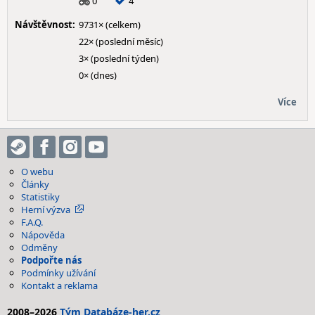
0
4
Návštěvnost:
9731× (celkem)
22× (poslední měsíc)
3× (poslední týden)
0× (dnes)
Více
O webu
Články
Statistiky
Herní výzva
F.A.Q.
Nápověda
Odměny
Podpořte nás
Podmínky užívání
Kontakt a reklama
2008–2026
Tým Databáze-her.cz