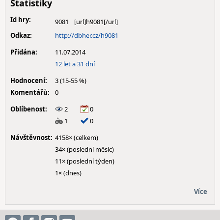
Statistiky
Id hry:
9081
Odkaz:
http://dbher.cz/h9081
Přidána:
11.07.2014
12 let a 31 dní
Hodnocení:
3 (15-55 %)
Komentářů:
0
Oblíbenost:
2
0
1
0
Návštěvnost:
4158× (celkem)
34× (poslední měsíc)
11× (poslední týden)
1× (dnes)
Více