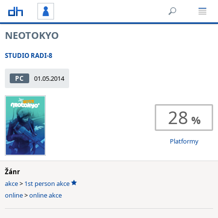
NEOTOKYO
STUDIO RADI-8
PC
01.05.2014
28
Platformy
Žánr
akce
>
1st person akce
online
>
online akce