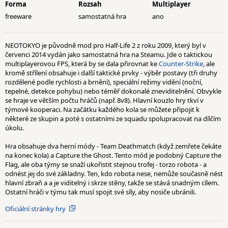
Forma
Rozsah
Multiplayer
freeware
samostatná hra
ano
NEOTOKYO je původně mod pro Half-Life 2 z roku 2009, který byl v
červenci 2014 vydán jako samostatná hra na Steamu. Jde o taktickou
multiplayerovou FPS, která by se dala přirovnat ke
Counter-Strike
, ale
kromě střílení obsahuje i další taktické prvky - výběr postavy (tři druhy
rozdělené podle rychlosti a brnění), speciální režimy vidění (noční,
tepelné, detekce pohybu) nebo téměř dokonalé zneviditelnění. Obvykle
se hraje ve větším počtu hráčů (např. 8v8). Hlavní kouzlo hry tkví v
týmové kooperaci. Na začátku každého kola se můžete připojit k
některé ze skupin a poté s ostatními ze squadu spolupracovat na dílčím
úkolu.
Hra obsahuje dva herní módy - Team Deathmatch (když zemřete čekáte
na konec kola) a Capture the Ghost. Tento mód je podobný Capture the
Flag, ale oba týmy se snaží ukořistit stejnou trofej - torzo robota - a
odnést jej do své základny. Ten, kdo robota nese, nemůže současně nést
hlavní zbraň a a je viditelný i skrze stěny, takže se stává snadným cílem.
Ostatní hráči v týmu tak musí spojit své síly, aby nosiče ubránili.
Oficiální stránky hry