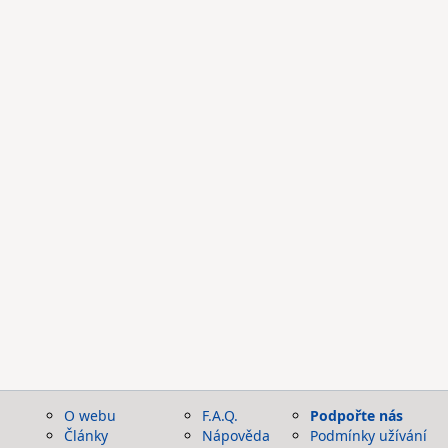
O webu
F.A.Q.
Podpořte nás
Články
Nápověda
Podmínky užívání