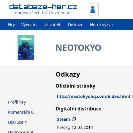
domov všech hráčů videoher
Hry
Vývojáři
Uživatelé
Diskuze
Herní výzva
NEOTOKYO
Odkazy
Oficiální stránky
http://neotokyohq.com/index.html
Profil hry
Digitální distribuce
Komentáře
0
Steam
Diskuze
1
Kwoky
, 12.07.2014
Hodnocení
3