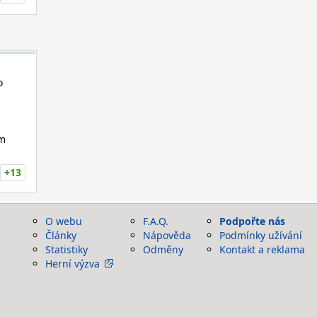
o
em
+13
O webu
F.A.Q.
Podpořte nás
Články
Nápověda
Podmínky užívání
Statistiky
Odměny
Kontakt a reklama
Herní výzva