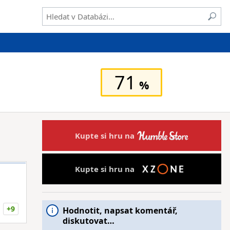
71
Kupte si hru na
Kupte si hru na
+9
Hodnotit, napsat komentář,
diskutovat…