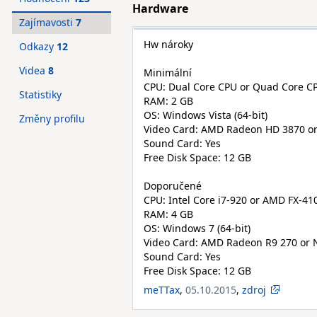
Hardware
Zajímavosti
7
Hw nároky
Odkazy
12
Videa
8
Minimální
CPU: Dual Core CPU or Quad Core CP
Statistiky
RAM: 2 GB
OS: Windows Vista (64-bit)
Změny profilu
Video Card: AMD Radeon HD 3870 or
Sound Card: Yes
Free Disk Space: 12 GB
Doporučené
CPU: Intel Core i7-920 or AMD FX-41
RAM: 4 GB
OS: Windows 7 (64-bit)
Video Card: AMD Radeon R9 270 or 
Sound Card: Yes
Free Disk Space: 12 GB
meTTax
,
05.10.2015
,
zdroj