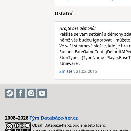
Ostatní
Hrajte bez démonů!
Pakliže se vám setkání s démony zda
němž vás budou ignorovat - můžete 
Ve vaší steamové složce, kde je hra
SuspectFateGameConfigDefaultAIPerce
StimTypes=(TypeName=Player,BaseT
'Unaware'.
Sinister
,
21.02.2015
2008–2026
Tým Databáze-her.cz
Obsah Databáze-her.cz podléhá této licenci