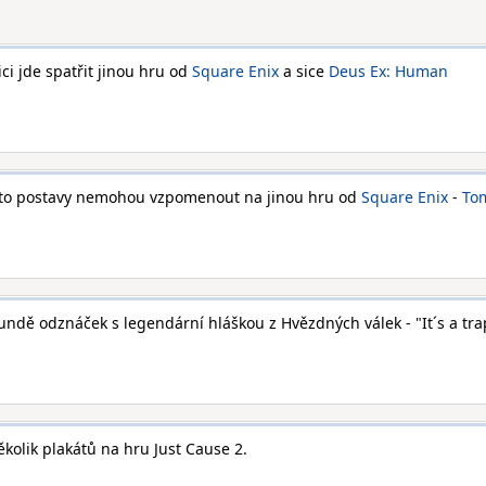
ci jde spatřit jinou hru od
Square Enix
a sice
Deus Ex: Human
 tyto postavy nemohou vzpomenout na jinou hru od
Square Enix
-
To
dě odznáček s legendární hláškou z Hvězdných válek - "It´s a trap
ěkolik plakátů na hru Just Cause 2.