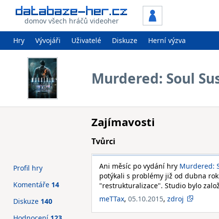
domov všech hráčů videoher
Hry
Vývojáři
Uživatelé
Diskuze
Herní výzva
Murdered: Soul Su
Zajímavosti
Tvůrci
Ani měsíc po vydání hry
Murdered: S
Profil hry
potýkali s problémy již od dubna ro
Komentáře
14
"restrukturalizace". Studio bylo zal
meTTax
,
05.10.2015
,
zdroj
Diskuze
140
Hodnocení
123