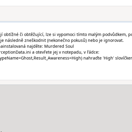
jí obtížné či obtěžující, lze si vypomoci tímto malým podvůdkem, p
je následně zneškodnit (nekonečno pokusů) nebo je ignorovat.
 nainstalovaná najděte: Murdered Soul
ptionData.ini a otevřete jej v notepadu, v řádce:
ypeName=Ghost,Result_Awareness=High) nahraďte 'High' slovíčk