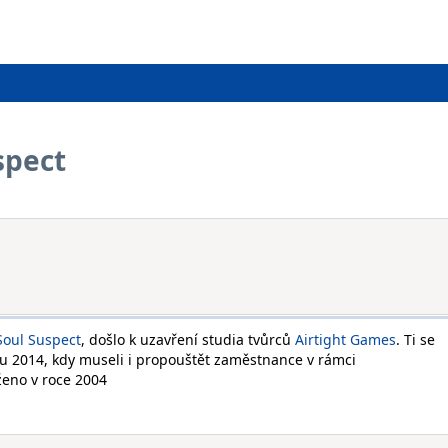
spect
oul Suspect
, došlo k uzavření studia tvůrců
Airtight Games
. Ti se
ku 2014, kdy museli i propouštět zaměstnance v rámci
oženo v roce 2004