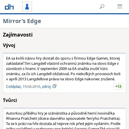
Mirror's Edge
Zajímavosti
Vývoj
EA sa kvôli názvu hry dostali do sporu s firmou Edge Games, ktorej
zakladateľ Tim Langdell vlastnil ochrannú známku na slovo Edge v
súvislosti s hrami. V septembri 2009 sa EA snažila zrušiť túto
známku, za čo ich Langdell obžaloval. Po niekoľkých procesoch boli
v apríli 2013 Langdellove práva na slovo Edge nakoniec zrušené.
Coldplaz
,
19.04.2016
,
zdroj
+13
Tvůrci
Autorkou příběhu hry je scénáristka a původně herní novinářka
Rhianna Pratchett (dcera slavného spisovatele Terryho Pratchetta).
Ta se k práci na hře dostala až teprve rok před jejím vydáním. Podle
jejího vyjádření v rozhovoru pro britský časopis GamesTM vývojáři