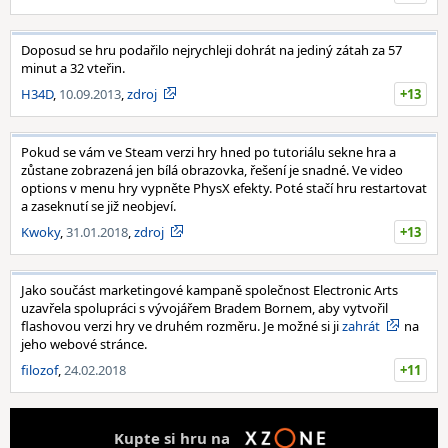
Doposud se hru podařilo nejrychleji dohrát na jediný zátah za 57
minut a 32 vteřin.
H34D
,
10.09.2013
,
zdroj
+13
Pokud se vám ve Steam verzi hry hned po tutoriálu sekne hra a
zůstane zobrazená jen bílá obrazovka, řešení je snadné. Ve video
options v menu hry vypněte PhysX efekty. Poté stačí hru restartovat
a zaseknutí se již neobjeví.
Kwoky
,
31.01.2018
,
zdroj
+13
Jako součást marketingové kampaně společnost Electronic Arts
uzavřela spolupráci s vývojářem Bradem Bornem, aby vytvořil
flashovou verzi hry ve druhém rozměru. Je možné si ji
zahrát
na
jeho webové stránce.
filozof
,
24.02.2018
+11
Kupte si hru na