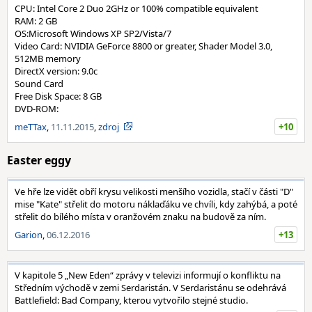
CPU: Intel Core 2 Duo 2GHz or 100% compatible equivalent
RAM: 2 GB
OS:Microsoft Windows XP SP2/Vista/7
Video Card: NVIDIA GeForce 8800 or greater, Shader Model 3.0,
512MB memory
DirectX version: 9.0c
Sound Card
Free Disk Space: 8 GB
DVD-ROM:
meTTax
,
11.11.2015
,
zdroj
+10
Easter eggy
Ve hře lze vidět obří krysu velikosti menšího vozidla, stačí v části "D"
mise "Kate" střelit do motoru náklaďáku ve chvíli, kdy zahýbá, a poté
střelit do bílého místa v oranžovém znaku na budově za ním.
Garion
,
06.12.2016
+13
V kapitole 5 „New Eden“ zprávy v televizi informují o konfliktu na
Středním východě v zemi Serdaristán. V Serdaristánu se odehrává
Battlefield: Bad Company, kterou vytvořilo stejné studio.