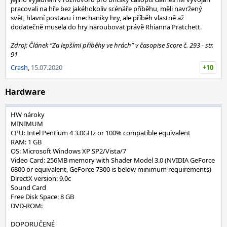
pracovali na hře bez jakéhokoliv scénáře příběhu, měli navržený
svět, hlavní postavu i mechaniky hry, ale příběh vlastně až
dodatečně musela do hry naroubovat právě Rhianna Pratchett.
Zdroj: Článek “Za lepšími příběhy ve hrách” v časopise Score č. 293 - str.
91
Crash
,
15.07.2020
+10
Hardware
HW nároky
MINIMUM
CPU: Intel Pentium 4 3.0GHz or 100% compatible equivalent
RAM: 1 GB
OS: Microsoft Windows XP SP2/Vista/7
Video Card: 256MB memory with Shader Model 3.0 (NVIDIA GeForce
6800 or equivalent, GeForce 7300 is below minimum requirements)
DirectX version: 9.0c
Sound Card
Free Disk Space: 8 GB
DVD-ROM:
DOPORUČENÉ