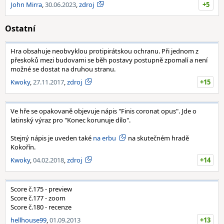
John Mirra
,
30.06.2023
,
zdroj
+5
Ostatní
Hra obsahuje neobvyklou protipirátskou ochranu. Při jednom z
přeskoků mezi budovami se běh postavy postupně zpomalí a není
možné se dostat na druhou stranu.
Kwoky
,
27.11.2017
,
zdroj
+15
Ve hře se opakovaně objevuje nápis "Finis coronat opus". Jde o
latinský výraz pro "Konec korunuje dílo".
Stejný nápis je uveden také
na erbu
na skutečném hradě
Kokořín.
Kwoky
,
04.02.2018
,
zdroj
+14
Score č.175 - preview
Score č.177 - zoom
Score č.180 - recenze
hellhouse99
,
01.09.2013
+13