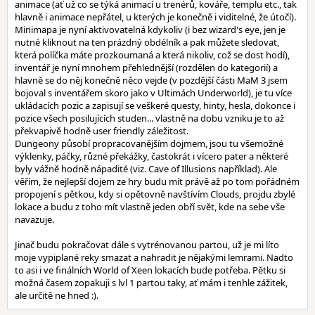
animace (ať už co se týká animací u trenérů, kováře, templu etc., tak
hlavně i animace nepřátel, u kterých je konečně i viditelné, že útočí).
Minimapa je nyní aktivovatelná kdykoliv (i bez wizard's eye, jen je
nutné kliknout na ten prázdný obdélník a pak můžete sledovat,
která políčka máte prozkoumaná a která nikoliv, což se dost hodí),
inventář je nyní mnohem přehlednější (rozdělen do kategorií) a
hlavně se do něj konečně něco vejde (v pozdější části MaM 3 jsem
bojoval s inventářem skoro jako v Ultimách Underworld), je tu více
ukládacích pozic a zapisují se veškeré questy, hinty, hesla, dokonce i
pozice všech posilujících studen... vlastně na dobu vzniku je to až
překvapivě hodně user friendly záležitost.
Dungeony působí propracovanějším dojmem, jsou tu všemožné
výklenky, páčky, různé překážky, častokrát i vícero pater a některé
byly vážně hodně nápadité (viz. Cave of Illusions například). Ale
věřím, že nejlepší dojem ze hry budu mít právě až po tom pořádném
propojení s pětkou, kdy si opětovně navštívím Clouds, projdu zbylé
lokace a budu z toho mít vlastně jeden obří svět, kde na sebe vše
navazuje.
Jinač budu pokračovat dále s vytrénovanou partou, už je mi líto
moje vypiplané reky smazat a nahradit je nějakými lemrami. Nadto
to asi i ve finálních World of Xeen lokacích bude potřeba. Pětku si
možná časem zopakuji s lvl 1 partou taky, ať mám i tenhle zážitek,
ale určitě ne hned :).