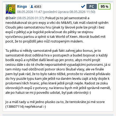
95
Ringo
4083
PC
08.05.2026 11:47 (poslední úprava 08.05.2026 11:50)
@
Isair
(08.05.2026 01:37)
: Pokud jsi to jel samostatně a
neodskakoval sis pro expy a věci do M&M5, tak máš vlastně splněn
Clouds jako samostatnou hru (jinak ty lávové pole lze projít i bez
expů z pětky) a je logické pokračovat do pětky se stejnou
vycvičenou partou a splnit si tak World of Xeen. Akorát budeš mít
pocit, že to projíždíš jako nůž roztopeným máslem.
Tu pětku si někdy samostatně pak fakt zahrej jako bonus, je to
samostatně dost odlišná hra v postupech a budeš bojovat o každý
bodík expů a vyhlížet další level up jen proto, abys mohl projít
cestou dále s do té chvíle neporazitelně vypadajícími potvorami. Já si
tam místy nad obtížností potvor skoro škubal vlasy, ale ve finále
jsem byl pak rád, že to bylo takto těžké, protože to vlastně přidávalo
do hry puzzle typu kam jde ještě na daném levelu zajít a kdy dojde k
prolomení těch hranic, přes které ještě projít nejde. Radost ze zisku
obrovských expů z potvory, na kterou bych mít ještě správně neměl,
ale po haluzi se mi ji povedlo udolat, byl pak obrovský:-)
Jo a máš tady u mě jedno plusko za to, že tentokráte jsi mé score
(138607114) nepřekonal :-)