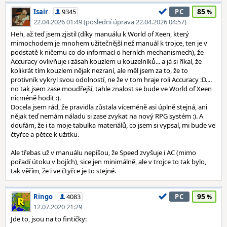
85
Isair
9345
PC
22.04.2026 01:49 (poslední úprava 22.04.2026 04:57)
Heh, až teď jsem zjistil (díky manuálu k World of Xeen, který
mimochodem je mnohem užitečnější než manuál k trojce, ten je v
podstatě k ničemu co do informací o herních mechanismech), že
Accuracy ovlivňuje i zásah kouzlem u kouzelníků... a já si říkal, že
kolikrát tím kouzlem nějak nezraní, ale měl jsem za to, že to
protivník vykryl svou odolností, ne že v tom hraje roli Accuracy :D....
no tak jsem zase moudřejší, tahle znalost se bude ve World of Xeen
nicméně hodit :).
Docela jsem rád, že pravidla zůstala víceméně asi úplně stejná, ani
nějak teď nemám náladu si zase zvykat na nový RPG systém :). A
doufám, že i ta moje tabulka materiálů, co jsem si vypsal, mi bude ve
čtyřce a pětce k užitku.
Ale třebas už v manuálu nepíšou, že Speed zvyšuje i AC (mimo
pořadí útoku v bojích), sice jen minimálně, ale v trojce to tak bylo,
tak věřím, že i ve čtyřce je to stejné.
95
Ringo
4083
PC
12.07.2020 21:29
Jde to, jsou na to fintičky: