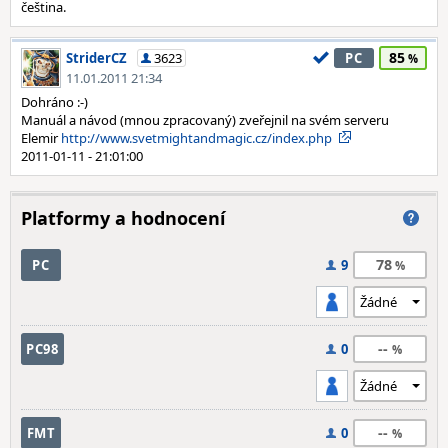
čeština.
85
StriderCZ
3623
PC
11.01.2011 21:34
Dohráno :-)
Manuál a návod (mnou zpracovaný) zveřejnil na svém serveru
Elemir
http://www.svetmightandmagic.cz/index.php
2011-01-11 - 21:01:00
Platformy a hodnocení
78
PC
9
--
PC98
0
--
FMT
0