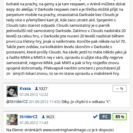
bohaté na prachy, na gemy a je tam respawn, v Aréně můžete sbírat
expy do alelůja. V Darkside respawn není a je třečba složitě přijít na
perpetum mobile na prachy, smaostatná Darkside bez Clouds je
tedy více o přemýšlení kam jít, kde zaco utratit atd. Spojením s
Clouds tato starost odpadá. Clouds samostatný je o parník
jednodušší než samostatný Darkside. Zatímco v Clouds nasbíráte 20
levelů za celou hru, v Darkside jste nuceni 20 levelů nasbírat během
první cca třetiny hry, jinak si neškrtnete. Končíte pak někde na lvl 70.
Takže jsem zvědav, na kolikátém levelu skončim v Darkside s
postavami, které prošly Clouds. Na závěr, jestli to máte někdo jako já
a řadíte MM4 a MM5 k nej v sérii, opravdu si užijte oba díly nejprve
samostatně, nejprve MM4, pak MM5 a pak si hry rozjeďte znovu
spojené dohromady. Překvapivě necítím omrzení z procházení již
zn¨ámých lokací znovu, to se mi stane opravdu u málokteré hry.
--
Kvasa
5327
01.09.2012 12:22
@
StriderCZ
(01.09.2012 11:43)
: Díky. Jo chybí ti v odkazu "t".
85
StriderCZ
3623
PC
01.09.2012 11:43
Na Elemir. stránkách www.svetmighandmagic.cz je k dispozici