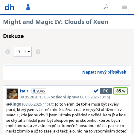
Might and Magic IV: Clouds of Xeen
Diskuze
Napsat nový příspěvek
85
Isair
9345
PC
08.05.2026 13:03 (poslední úprava 08.05.2026 13:16)
@
Ringo
(08.05.2026 11:47)
: Jo to věřím, že tohle musí být skvělý
pocit, který jsem vlastně mírně zažíval i na té nejvyšší obtížnosti v
MaM X, kde jednu chvíli jsem už taky pořádně nevěděl kam jít a kde
se chytat a hledal jsem byť alespoň jednu skupinku, kterou bych
mohl porazit a ze zisku expů se konečně posunout dále... pak se to
naráz zlomilo a už to zase jakž takž jelo, rád na to vzpomínám doteď