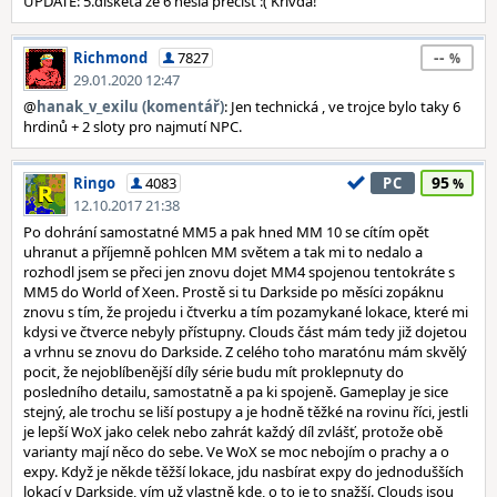
UPDATE: 5.disketa ze 6 nešla přečíst :( Křivda!
--
Richmond
7827
29.01.2020 12:47
@
hanak_v_exilu (komentář)
: Jen technická , ve trojce bylo taky 6
hrdinů + 2 sloty pro najmutí NPC.
95
Ringo
4083
PC
12.10.2017 21:38
Po dohrání samostatné MM5 a pak hned MM 10 se cítím opět
uhranut a příjemně pohlcen MM světem a tak mi to nedalo a
rozhodl jsem se přeci jen znovu dojet MM4 spojenou tentokráte s
MM5 do World of Xeen. Prostě si tu Darkside po měsíci zopáknu
znovu s tím, že projedu i čtverku a tím pozamykané lokace, které mi
kdysi ve čtverce nebyly přístupny. Clouds část mám tedy již dojetou
a vrhnu se znovu do Darkside. Z celého toho maratónu mám skvělý
pocit, že nejoblíbenější díly série budu mít proklepnuty do
posledního detailu, samostatně a pa ki spojeně. Gameplay je sice
stejný, ale trochu se liší postupy a je hodně těžké na rovinu říci, jestli
je lepší WoX jako celek nebo zahrát každý díl zvlášť, protože obě
varianty mají něco do sebe. Ve WoX se moc nebojím o prachy a o
expy. Když je někde těžší lokace, jdu nasbírat expy do jednodušších
lokací v Darkside, vím už vlastně kde, o to je to snažší. Clouds jsou