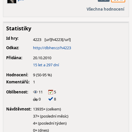
Všechna hodnocení
Statistiky
Id hry:
4223
Odkaz:
http://dbher.cz/h4223
Přidána:
20.10.2010
15 let a 297 dní
Hodnocení:
9 (50-95 %)
Komentářů:
1
Oblíbenost:
11
5
0
8
Návštěvnost:
13935× (celkem)
37× (poslední měsíc)
4× (poslední týden)
0× (dnes)