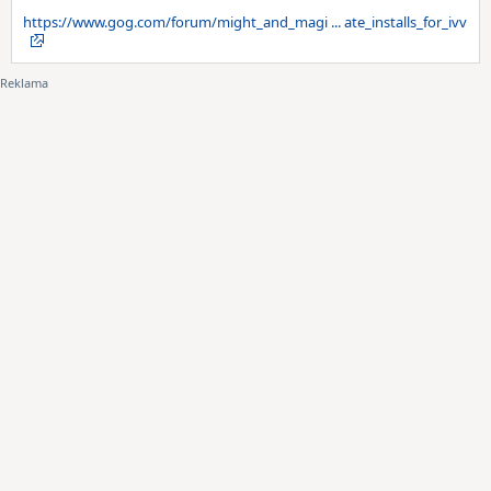
https://www.gog.com/forum/might_and_magi ... ate_installs_for_ivv