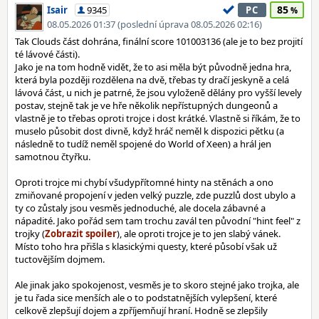
85
Isair
9345
PC
08.05.2026 01:37 (poslední úprava 08.05.2026 02:16)
Tak Clouds část dohrána, finální score 101003136 (ale je to bez projití
té lávové části).
Jako je na tom hodně vidět, že to asi měla být původně jedna hra,
která byla později rozdělena na dvě, třebas ty dračí jeskyně a celá
lávová část, u nich je patrné, že jsou vyloženě dělány pro vyšší levely
postav, stejně tak je ve hře několik nepřístupných dungeonů a
vlastně je to třebas oproti trojce i dost krátké. Vlastně si říkám, že to
muselo působit dost divně, když hráč neměl k dispozici pětku (a
následně to tudíž neměl spojené do World of Xeen) a hrál jen
samotnou čtyřku.
Oproti trojce mi chybí všudypřítomné hinty na stěnách a ono
zmiňované propojení v jeden velký puzzle, zde puzzlů dost ubylo a
ty co zůstaly jsou vesměs jednoduché, ale docela zábavné a
nápadité. Jako pořád sem tam trochu zavál ten původní "hint feel" z
trojky (
), ale oproti trojce je to jen slabý vánek.
Místo toho hra přišla s klasickými questy, které působí však už
tuctovějším dojmem.
Ale jinak jako spokojenost, vesměs je to skoro stejné jako trojka, ale
je tu řada sice menších ale o to podstatnějších vylepšení, které
celkově zlepšují dojem a zpříjemňují hraní. Hodně se zlepšily