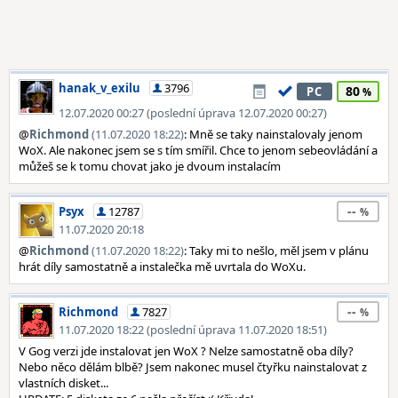
hanak_v_exilu
3796
80
PC
12.07.2020 00:27 (poslední úprava 12.07.2020 00:27)
@
Richmond
(11.07.2020 18:22)
: Mně se taky nainstalovaly jenom
WoX. Ale nakonec jsem se s tím smířil. Chce to jenom sebeovládání a
můžeš se k tomu chovat jako je dvoum instalacím
--
Psyx
12787
11.07.2020 20:18
@
Richmond
(11.07.2020 18:22)
: Taky mi to nešlo, měl jsem v plánu
hrát díly samostatně a instalečka mě uvrtala do WoXu.
--
Richmond
7827
11.07.2020 18:22 (poslední úprava 11.07.2020 18:51)
V Gog verzi jde instalovat jen WoX ? Nelze samostatně oba díly?
Nebo něco dělám blbě? Jsem nakonec musel čtyřku nainstalovat z
vlastních disket...