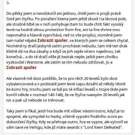
:).
Do pětky jsem si neodskočil ani jednou, chtěl jsem si projít právě
čistě jen čtyřku. Po poražení Xeena jsem ještě zkusil i ta lávová pole,
ale strašně blbě se v nich pohybuje (tam to bude chtít fakt vysoký
level na hodně silnou protection from fire, ani ta fire shrine moc
nepomáhá a hlavně vyprchává, než to vše projdu), nicméně jsem
tam našel nějaké
, ve kterých jsem se celkem chytal.
Nicméně ty dračí jeskyně zatím procházet nebudu, tam mě ten drak
klidně dá na dva zásahy a když se jich sejde vícero najednou, tak
konečná... a do té dračí věže jít beztak nejde. Ještě jsem chvilku
vyzkoušel i Warzone, ale zatím se tím nebudu zdržovat. Jo a
Ale vlastně mě dost potěšilo, že to pro těch 20 levelů bylo dost
vybalancované a v podstatě jsem level capu dosáhl až někdy těsně
ke konci hry, trochu jsem se bál po té inflaci levelů v trojce (kde jsem
končil někde v rozmezí 140-148), že ve čtyřce naexpím 20 levelů jak
nic a pak už nebude co trénovat.
Taky jsem si říkal, jestli hra bude mít vůbec vlastní outro, když je to
spojené, ale vymysleli to hezky, včetně vypsání finálního score po
dokončení čtyřky. Kdy se přehraje outro, hra se vypne, ale vytvoří se
vám save ve Vertigu, kde již máte awards s "Lord Xeen Defeated".