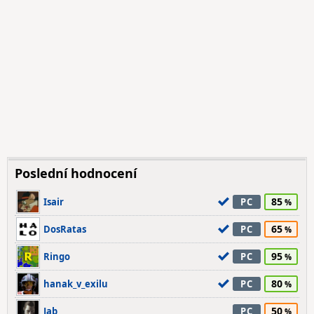
Poslední hodnocení
85
Isair
PC
65
DosRatas
PC
95
Ringo
PC
80
hanak_v_exilu
PC
50
Jab
PC