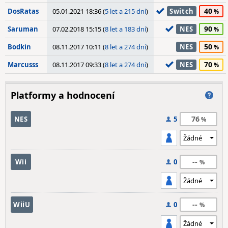
40
DosRatas
05.01.2021 18:36 (
5 let a 215 dní
)
Switch
90
Saruman
07.02.2018 15:15 (
8 let a 183 dní
)
NES
50
Bodkin
08.11.2017 10:11 (
8 let a 274 dní
)
NES
70
Marcusss
08.11.2017 09:33 (
8 let a 274 dní
)
NES
Platformy a hodnocení
76
NES
5
--
Wii
0
--
WiiU
0