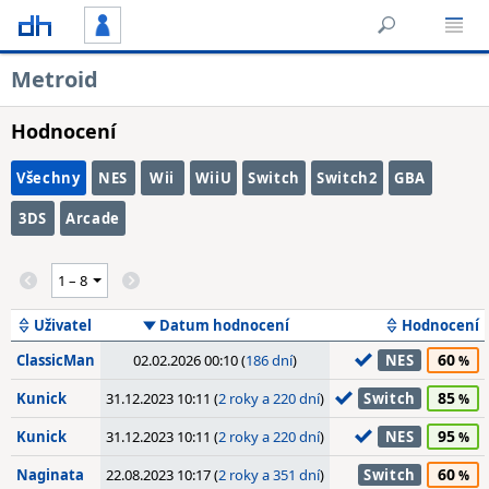
Metroid
Hodnocení
Všechny
NES
Wii
WiiU
Switch
Switch2
GBA
3DS
Arcade
Uživatel
Datum hodnocení
Hodnocení
60
ClassicMan
02.02.2026 00:10 (
186 dní
)
NES
85
Kunick
31.12.2023 10:11 (
2 roky a 220 dní
)
Switch
95
Kunick
31.12.2023 10:11 (
2 roky a 220 dní
)
NES
60
Naginata
22.08.2023 10:17 (
2 roky a 351 dní
)
Switch