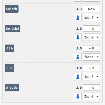
62
Switch
3
--
Switch2
0
--
GBA
0
--
3DS
0
--
Arcade
0