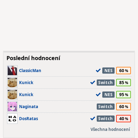
Poslední hodnocení
60
ClassicMan
NES
85
Kunick
Switch
95
Kunick
NES
60
Naginata
Switch
40
DosRatas
Switch
Všechna hodnocení