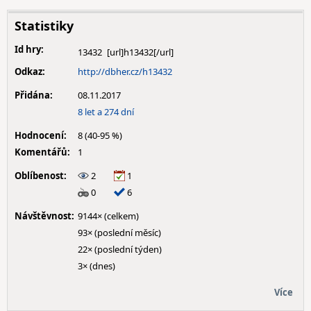
Statistiky
Id hry:
13432
Odkaz:
http://dbher.cz/h13432
Přidána:
08.11.2017
8 let a 274 dní
Hodnocení:
8 (40-95 %)
Komentářů:
1
Oblíbenost:
2
1
0
6
Návštěvnost:
9144× (celkem)
93× (poslední měsíc)
22× (poslední týden)
3× (dnes)
Více