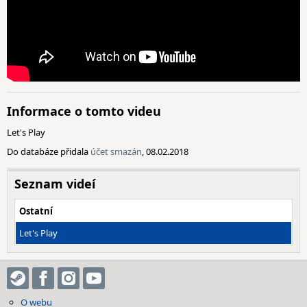
Informace o tomto videu
Let's Play
Do databáze přidala
účet smazán
, 08.02.2018
Seznam videí
Ostatní
Let's Play
O webu