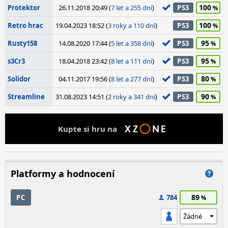
100
Protektor
26.11.2018 20:49 (
7 let a 255 dní
)
PS3
100
Retro hrac
19.04.2023 18:52 (
3 roky a 110 dní
)
PS3
95
Rusty158
14.08.2020 17:44 (
5 let a 358 dní
)
PS3
95
s3Cr3
18.04.2018 23:42 (
8 let a 111 dní
)
PS3
80
Solidor
04.11.2017 19:56 (
8 let a 277 dní
)
PS3
90
Streamline
31.08.2023 14:51 (
2 roky a 341 dní
)
PS3
Kupte si hru na
Platformy a hodnocení
89
PC
784