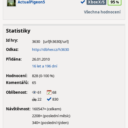
95
ActualPigeon5
XboxX/S
Všechna hodnocení
Statistiky
Id hry:
3630
Odkaz:
http://dbher.cz/h3630
Přidána:
26.01.2010
16 let a 196 dní
Hodnocení:
828 (0-100 %)
Komentářů:
65
Oblíbenost:
61
68
22
830
Návštěvnost:
160547× (celkem)
2208× (poslední měsíc)
340× (poslední týden)