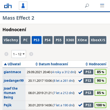
Mass Effect 2
Hodnocení
Všechny
PC
PS3
PS4
PS5
X360
XOne
XboxX/S
Uživatel
Datum hodnocení
Hodnocení
85
giantmace
29.09.2021 20:40 (
4 roky a 312 dní
)
PS3
90
joedanger99
20.11.2017 10:06 (
8 let a 261 dní
)
PS3
Josef the
85
Human
08.01.2019 21:21 (
7 let a 212 dní
)
PS3
Being
100
Pejik
30.01.2019 14:06 (
7 let a 190 dní
)
PS3