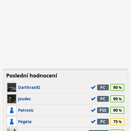
Poslední hodnocení
90
Darthrax92
PC
90
Joudec
PC
90
Patrovic
PS5
75
Pegeta
PC