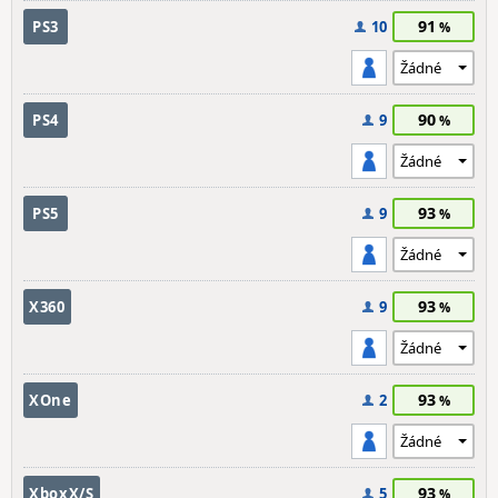
91
PS3
10
90
PS4
9
93
PS5
9
93
X360
9
93
XOne
2
93
XboxX/S
5