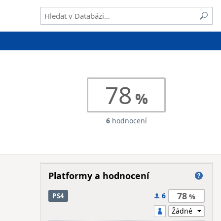
78
6
hodnocení
Platformy a hodnocení
78
6
PS4