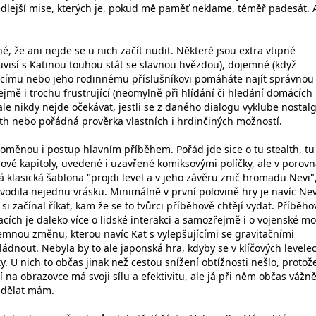
lejší mise, kterých je, pokud mě paměť neklame, téměř padesát. A
né, že ani nejde se u nich začít nudit. Některé jsou extra vtipné
uvisí s Katinou touhou stát se slavnou hvězdou), dojemné (když
mu nebo jeho rodinnému příslušníkovi pomáháte najít správnou
ejmě i trochu frustrující (neomylně při hlídání či hledání domácích
 ale nikdy nejde očekávat, jestli se z daného dialogu vyklube nostalg
lth nebo pořádná prověrka vlastních i hrdinčiných možností.
roměnou i postup hlavním příběhem. Pořád jde sice o tu stealth, tu
ojové kapitoly, uvedené i uzavřené komiksovými políčky, ale v porovn
 klasická šablona "projdi level a v jeho závěru znič hromadu Nevi"
vodila nejednu vrásku. Minimálně v první polovině hry je navíc Nev
si začínal říkat, kam že se to tvůrci příběhově chtějí vydat. Příběho
acích je daleko více o lidské interakci a samozřejmě i o vojenské mo
íjemnou změnu, kterou navíc Kat s vylepšujícími se gravitačními
ádnout. Nebyla by to ale japonská hra, kdyby se v klíčových levele
y. U nich to občas jinak než cestou snížení obtížnosti nešlo, protož
í na obrazovce má svoji sílu a efektivitu, ale já při něm občas vážn
 dělat mám.