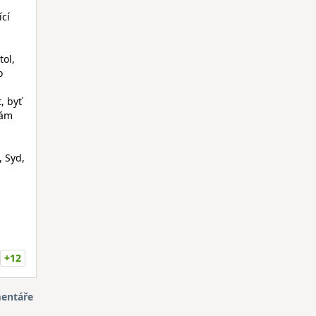
ící
tol,
o
, byť
vám
, Syd,
+12
entáře