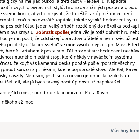
stalgicky na mě pak působila třetí část v Heksevillu. Nápadité
užití nových gravitačních stylů, hromada známých postav a graduj
e svému konci, abychom zjistili, že to ještě tak úplně konec není.
omplet končila po dvacáté kapitole, takhle vysoké hodnocení by tu
ona poslední část, jeden velký příběh rozdělený do několika podkapi
avém slova smyslu.
Jedna věc je totiž dohrát hru neb
uhou je mít pocit, že odcházejí opravdoví přátelé a herní svět už teď
tší pocit stylu "konec všeho" ve mně vyvolal nejspíš jen Mass Effect
vě, herně i vztahem k postavám. Pět procent si v hodnocení nechá
etivnost nutného hledání stop, které někdy v naváděcím systému
tečnost, že když vás kamenná deska popáté pošle "porazit všechny
ypnout konzoli a jít někam, kde je boj sprosté slovo. Ale Kat, Raven
sky navždy. Netuším, jestli se na novou generaci konzole tvůrci
 třetí díl, ale já bych takový pocit úplnosti už nepokoušel.
 vedlejších misí, soundtrack k neomrzení, Kat a Raven
a někoho až moc
Všechny kom