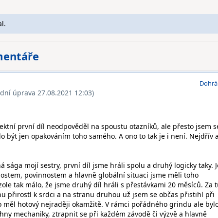
l.
mentáře
Dohrá
ední úprava 27.08.2021 12:03)
fektní první díl neodpověděl na spoustu otazníků, ale přesto jsem s
o být jen opakováním toho samého. A ono to tak je i není. Nejdřív 
á sága mojí sestry, první díl jsme hráli spolu a druhý logicky taky. 
lostem, povinnostem a hlavně globální situaci jsme měli toho
ole tak málo, že jsme druhý díl hráli s přestávkami 20 měsíců. Za 
 přirostl k srdci a na stranu druhou už jsem se občas přistihl při
 měl hotový nejraději okamžitě. V rámci pořádného grindu ale byl
hny mechaniky, ztrapnit se při každém závodě či výzvě a hlavně