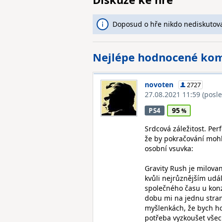
Doposud o hře nikdo nediskutova
Nejlépe hodnocené ko
novoten
2727
27.08.2021 11:59
(posl
95
PS4
Srdcová záležitost. Per
že by pokračování mohl
osobní vsuvka:
Gravity Rush je milovan
kvůli nejrůznějším udá
společného času u konz
dobu mi na jednu stranu
myšlenkách, že bych ho
potřeba vyzkoušet všec