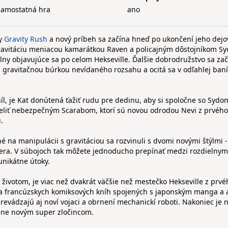
samostatná hra
ano
ry
Gravity Rush
a nový príbeh sa začína hneď po ukončení jeho dejo
 gravitáciu meniacou kamarátkou Raven a policajným dôstojníkom S
lny objavujúce sa po celom Hekseville. Ďalšie dobrodružstvo sa za
á gravitačnou búrkou nevídaného rozsahu a ocitá sa v odľahlej baní
íl, je Kat donútená ťažiť rudu pre dedinu, aby si spoločne so Sydo
 čeliť nebezpečným Scarabom, ktorí sú novou odrodou Nevi z prvého
.
 na manipulácii s gravitáciou sa rozvinuli s dvomi novými štýlmi 
era. V súbojoch tak môžete jednoducho prepínať medzi rozdielnymi
unikátne útoky.
 životom, je viac než dvakrát väčšie než mestečko Hekseville z prvé
ika francúzskych komiksových kníh spojených s japonským manga a
revádzajú aj noví vojaci a obrnení mechanickí roboti. Nakoniec je 
lne novým super zločincom.