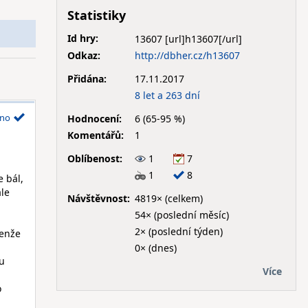
Statistiky
Id hry:
13607
Odkaz:
http://dbher.cz/h13607
Přidána:
17.11.2017
8 let a 263 dní
no
Hodnocení:
6 (65-95 %)
Komentářů:
1
Oblíbenost:
1
7
1
8
e bál,
ale
Návštěvnost:
4819× (celkem)
54× (poslední měsíc)
2× (poslední týden)
Jenže
0× (dnes)
tu
Více
o