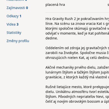
placená hra
Zajímavosti
0
Odkazy
1
Hra Gravity Rush 2 je pokračovaním h
línie. Na scénu sa znova vracia Kat s
Videa
3
ktorými spoločne skúmajú gravitačné v
Statistiky
odvíjať v momente, keď je Kat pohlten
dedine.
Změny profilu
Oddelením od zdroja jej gravitačných s
zarobili na živobytie. Spoločne musia
ohrozujúcich nielen Kat, aj celú dedinu
Akčné mechaniky prvého dielu, založené
lunárnym štýlom a ťažkým štýlom Jupit
gravitácie, z ktorých každý má vlastné 
Rušné lietajúce mesto, ktoré prekypuje
dielu. Unikátnu atmosféru tvorí estet
štýlom. Pôvodných nepriateľov Nevi, sp
čeliť aj novým obrovským bossom a úp