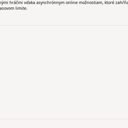
 inými hráčmi vďaka asynchrónnym online možnostiam, ktoré zahŕň
časovom limite.