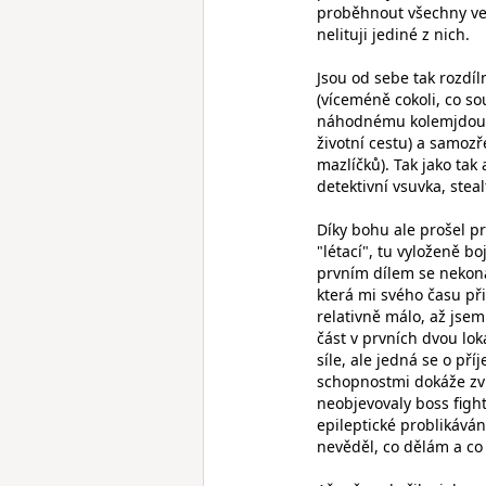
proběhnout všechny ved
nelituji jediné z nich.
Jsou od sebe tak rozdíl
(víceméně cokoli, co so
náhodnému kolemjdoucí
životní cestu) a samozř
mazlíčků). Tak jako tak
detektivní vsuvka, stea
Díky bohu ale prošel p
"létací", tu vyloženě b
prvním dílem se nekoná
která mi svého času při
relativně málo, až jsem 
část v prvních dvou lok
síle, ale jedná se o př
schopnostmi dokáže zvl
neobjevovaly boss fight
epileptické problikáván
nevěděl, co dělám a co