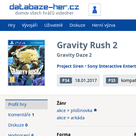
domov všech hráčů videoher
Hry
Vývojáři
Uživatelé
Diskuze
Herní výzva
Gravity Rush 2
Gravity Daze 2
Project Siren
•
Sony Interactive Enter
18.01.2017
kompati
PS4
PS5
Žánr
Profil hry
akce
>
plošinovka
Komentáře
1
akce
>
arkáda
Diskuze
0
Forma
Hodnocení
6