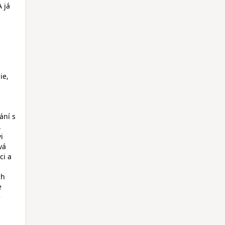
 já
ie,
ání s
,
i
vá
ci a
ch
e
ě