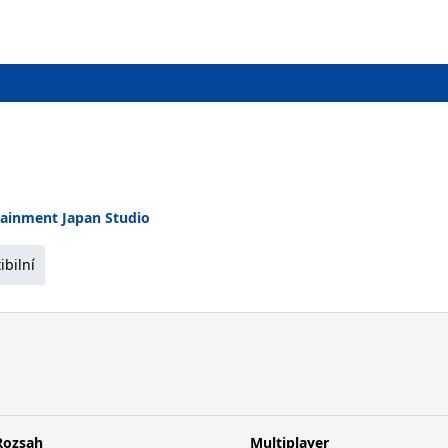
tainment Japan Studio
bilní
Rozsah
Multiplayer