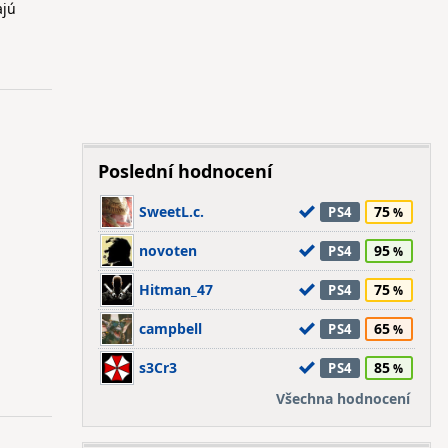
ajú
Poslední hodnocení
SweetL.c.
75
PS4
novoten
95
PS4
Hitman_47
75
PS4
campbell
65
PS4
s3Cr3
85
PS4
Všechna hodnocení