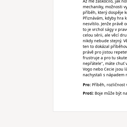
Až mě zaskočilo, jak no
mechaniky, možnosti vy
příběh, který dospěje k
Přiznávám, kdyby hra k
nesvítilo. Jenže právě 
to je vrchol ságy v pr
celou sérii, ale věcí dr
nikdy nebude stejný. Vě
ten to dokázal příběho
právě pro jistou repet
frustruje a pro tu sku
nepřátele", máte chuť v
Vogo nebo Cecie jsou lá
nachystali s nápadem na
Pro:
Příběh, rozličnost
Proti:
Boje může být n