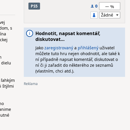
--
0
PS5
vej
ydom, s
Hodnotit, napsat komentář,
čína
diskutovat…
ckej
Jako
zaregistrovaný
a
přihlášený
uživatel
můžete tuto hru nejen ohodnotit, ale také k
m
ní případně napsat komentář, diskutovat o
 dielu
ní či ji zařadit do některého ze seznamů
(vlastním, chci atd.).
- ľahkým
 štýlmi
ho
 anime
nutné