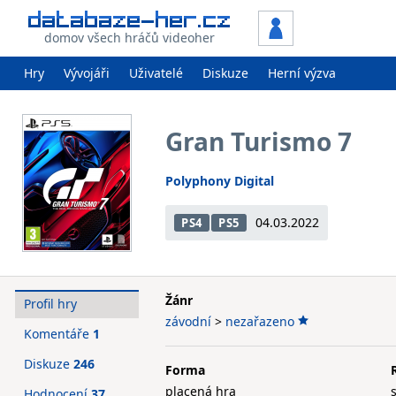
domov všech hráčů videoher
Hry
Vývojáři
Uživatelé
Diskuze
Herní výzva
Gran Turismo 7
Polyphony Digital
04.03.2022
PS4
PS5
Žánr
Profil hry
závodní
>
nezařazeno
Komentáře
1
Diskuze
246
Forma
placená hra
Hodnocení
37