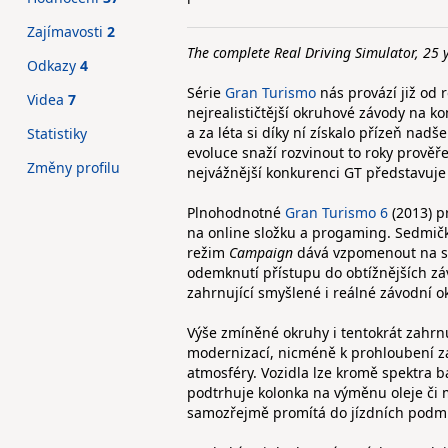
Zajímavosti
2
The complete Real Driving Simulator, 25 
Odkazy
4
Série
Gran Turismo
nás provází již od 
Videa
7
nejrealističtější okruhové závody na k
a za léta si díky ní získalo přízeň na
Statistiky
evoluce snaží rozvinout to roky prověř
Změny profilu
nejvážnější konkurenci GT představuj
Plnohodnotné
Gran Turismo 6
(2013) p
na online složku a progaming. Sedmička
režim
Campaign
dává vzpomenout na 
odemknutí přístupu do obtížnějších zá
zahrnující smyšlené i reálné závodní o
Výše zmíněné okruhy i tentokrát zahrnuj
modernizací, nicméně k prohloubení záži
atmosféry. Vozidla lze kromě spektra b
podtrhuje kolonka na výměnu oleje či 
samozřejmě promítá do jízdních podm