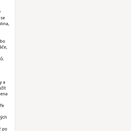
ý
 se
lina,
ebo
áče,
ů.
y a
žít
čena
ffe
vých
ž po