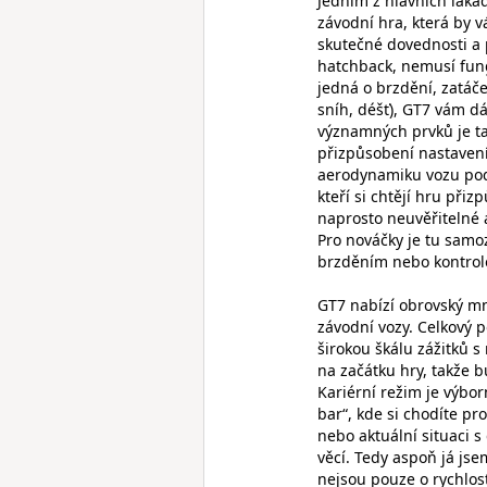
Jedním z hlavních lákade
závodní hra, která by v
skutečné dovednosti a p
hatchback, nemusí fung
jedná o brzdění, zatáče
sníh, déšť), GT7 vám d
významných prvků je ta
přizpůsobení nastavení
aerodynamiku vozu podl
kteří si chtějí hru při
naprosto neuvěřitelné
Pro nováčky je tu sam
brzděním nebo kontrolou
GT7 nabízí obrovský mn
závodní vozy. Celkový p
širokou škálu zážitků 
na začátku hry, takže 
Kariérní režim je výbo
bar“, kde si chodíte pr
nebo aktuální situaci 
věcí. Tedy aspoň já jse
nejsou pouze o rychlost