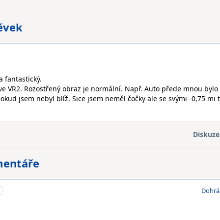
pěvek
 fantastický.
í ve VR2. Rozostřený obraz je normální. Např. Auto přede mnou bylo
okud jsem nebyl blíž. Sice jsem neměl čočky ale se svými -0,75 mi 
Diskuze
mentáře
1
Dohrá