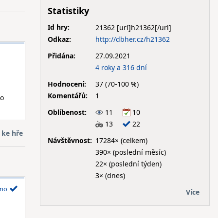
Statistiky
Id hry:
21362
Odkaz:
http://dbher.cz/h21362
Přidána:
27.09.2021
4 roky a 316 dní
Hodnocení:
37 (70-100 %)
Komentářů:
1
to
Oblíbenost:
11
10
13
22
 ke hře
Návštěvnost:
17284× (celkem)
390× (poslední měsíc)
22× (poslední týden)
3× (dnes)
no
Více