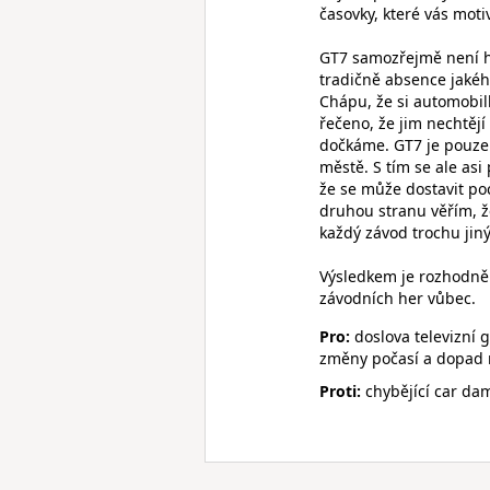
časovky, které vás moti
GT7 samozřejmě není hr
tradičně absence jakéh
Chápu, že si automobil
řečeno, že jim nechtěj
dočkáme. GT7 je pouze 
městě. S tím se ale asi
že se může dostavit poc
druhou stranu věřím, že
každý závod trochu jiný.
Výsledkem je rozhodně 
závodních her vůbec.
Pro:
doslova televizní 
změny počasí a dopad n
Proti:
chybějící car da