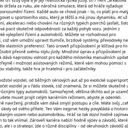
l GT vždy byla a je její realistická fyzika jízdy. GT7 není „arkádová“
ás držela za ruku, ale náročná simulace, která od hráče vyžaduje
orozumění řízení. Každé auto se chová jinak – to, co platí pro mal
ovat u sportovního vozu, který je těžší a má jinou dynamiku. Ať už
ní, akceleraci nebo chování na různých typech povrchů (asfalt, šoto
ává pocit skutečné odpovědnosti za každý pohyb vozu. Jedním z
ké vylepšení řízení a automobilů. Můžete se rozhodnout pro
, což vám umožní upravit tlumiče, brzdové systémy, převodovky n
e vlastních preferencí. Tato úroveň přizpůsobení je klíčová pro hr
způsobit přesně svému stylu jízdy. Množství úprav a přizpůsobení je
 a dává naprostou volnost pro každého milovníka manuálních updat
ozřejmě i možnost asistovaných režimů, které vám mohou pomoci s
 stability, takže hra je hratelná i pro začátečníky.
ožství vozidel, od běžných sériových aut až po exotické supersport
očet vozidel je v řádu stovek, což znamená, že si můžete skutečně u
s různými typy automobilů. Samozřejmě, většina těchto aut je uzam
budete muset projít celým kariérním režimem, abyste je odemkli.
rně navržený, protože vám dává smysl postupu a cíle. Máte svůj „ca
o úkoly od svého přítele. Ten Vám nejprve hezky povykládá o historii
s daným vozem nebo automobilkou. Hráč se tak dozví hodně zajíma
m to tak vnímal. Zároveň kariéra nabízí hodně výzev a závodů, které
i, ale i o strategii. Jde o různé disciplíny – od okruhových závodů a