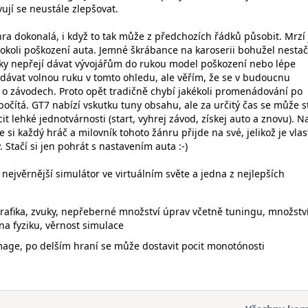
vují se neustále zlepšovat.
a dokonalá, i když to tak může z předchozích řádků působit. Mrzí 
okoli poškození auta. Jemné škrábance na karoserii bohužel nestač
ky nepřejí dávat vývojářům do rukou model poškození nebo lépe
í dávat volnou ruku v tomto ohledu, ale věřím, že se v budoucnu
o závodech. Proto opět tradičně chybí jakékoli promenádování po
 počítá. GT7 nabízí vskutku tuny obsahu, ale za určitý čas se může s
it lehké jednotvárnosti (start, vyhrej závod, získej auto a znovu). N
 si každý hráč a milovník tohoto žánru přijde na své, jelikož je vla
 Stačí si jen pohrát s nastavením auta :-)
nejvěrnější simulátor ve virtuálním světe a jedna z nejlepších
grafika, zvuky, nepřeberné množství úprav včetně tuningu, množství
a fyziku, věrnost simulace
mage, po delším hraní se může dostavit pocit monotónosti