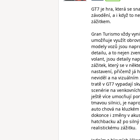
GT7 je hra, která se sna
závodění, a i když to 
zážitkem.
Gran Turismo vždy vyni
umožňuje využít obrovs
modely vozů jsou napro
detailu, a to nejen zve
volant, jsou detaily na
zážitek, který se v něk
nastavení, přičemž já h
neviděl a na vizuálním 
tratě v GT7 vypadají sk
scenérie na venkovních
ještě více umocňují pon
tmavou silnici, je napro
auto chová na kluzkém 
dokonce i změny v akus
hatchbacku až po silný 
realistickému zážitku.