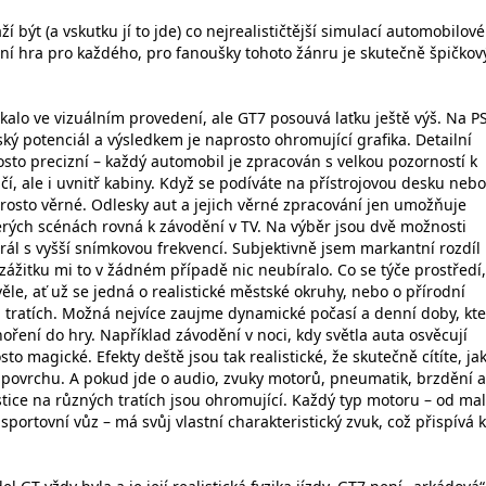
ží být (a vskutku jí to jde) co nejrealističtější simulací automobilov
není hra pro každého, pro fanoušky tohoto žánru je skutečně špičko
kalo ve vizuálním provedení, ale GT7 posouvá laťku ještě výš. Na P
ký potenciál a výsledkem je naprosto ohromující grafika. Detailní
sto precizní – každý automobil je zpracován s velkou pozorností k
nčí, ale i uvnitř kabiny. Když se podíváte na přístrojovou desku nebo
prosto věrné. Odlesky aut a jejich věrné zpracování jen umožňuje
terých scénách rovná k závodění v TV. Na výběr jsou dvě možnosti
rál s vyšší snímkovou frekvencí. Subjektivně jsem markantní rozdíl
zážitku mi to v žádném případě nic neubíralo. Co se týče prostředí,
věle, ať už se jedná o realistické městské okruhy, nebo o přírodní
 tratích. Možná nejvíce zaujme dynamické počasí a denní doby, kt
oření do hry. Například závodění v noci, kdy světla auta osvěcují
sto magické. Efekty deště jsou tak realistické, že skutečně cítíte, ja
povrchu. A pokud jde o audio, zvuky motorů, pneumatik, brzdění a
tice na různých tratích jsou ohromující. Každý typ motoru – od ma
sportovní vůz – má svůj vlastní charakteristický zvuk, což přispívá k