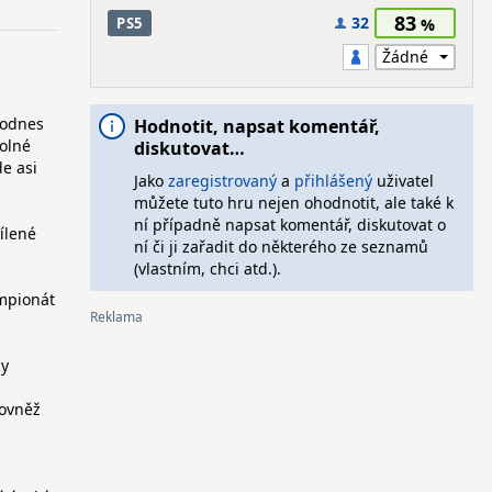
83
32
PS5
dodnes
Hodnotit, napsat komentář,
volné
diskutovat…
e asi
Jako
zaregistrovaný
a
přihlášený
uživatel
můžete tuto hru nejen ohodnotit, ale také k
ní případně napsat komentář, diskutovat o
ílené
ní či ji zařadit do některého ze seznamů
(vlastním, chci atd.).
ampionát
ly
rovněž