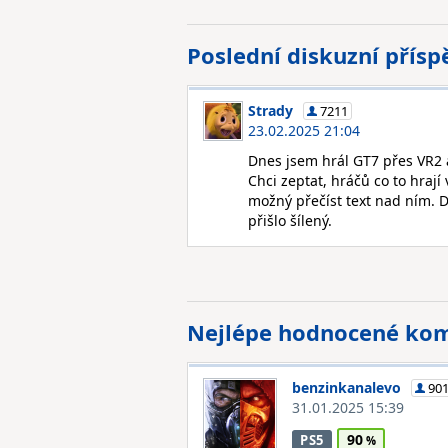
Poslední diskuzní přís
Strady
7211
23.02.2025 21:04
Dnes jsem hrál GT7 přes VR2 a
Chci zeptat, hráčů co to hraj
možný přečíst text nad ním. D
přišlo šílený.
Nejlépe hodnocené ko
benzinkanalevo
90
31.01.2025 15:39
90
PS5