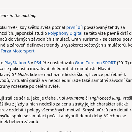
years in the making.
roku 1997, kdy světlo světa poznal
první díl
považovaný tehdy za
onzolích. Japonské studio
Polyphony Digital
se této vize pevně drží 
dšenců do věrných závodních simulací. Gran Turismo 7 se cestou poz
ené a zároveň definovat trendy u vysokorozpočtových simulátorů, kd
e
Forza Motorsport
.
ro
PlayStation 3
v
PS4
éře následovalo
Gran Turismo SPORT
(2017) c
 se pokouší o inovativní ohlédnutí do minulosti. Hlavní
slavný
GT Mode
, kde se nachází řidičská škola, licence potřebné k
vodů, virtuální garáž a v neposlední řadě také samotný závodní š
kruhy rozeseté po celém světě.
í stálice série, jako je třeba
Trial Mountain
či
High-Speed Ring
. Proš
tku z jízdy u nich nedošlo za cenu ztráty jejich charakteristické
arev ozdobit i polepy všemožných motivů. Smysl tvůrců pro detail 
myčka spolu se simulací počasí a plynutí denní doby. Všechno se
ínek během závodů.