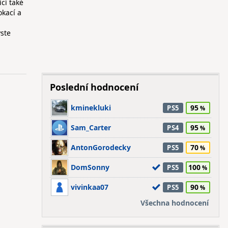
cí také
okací a
ste
Poslední hodnocení
kminekluki
95
PS5
Sam_Carter
95
PS4
AntonGorodecky
70
PS5
DomSonny
100
PS5
vivinkaa07
90
PS5
Všechna hodnocení