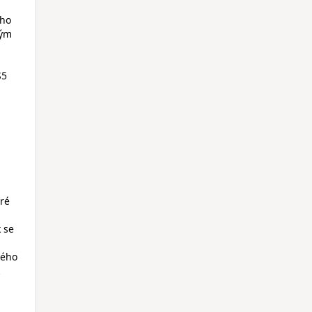
ého
vým
S5
eré
k se
lého