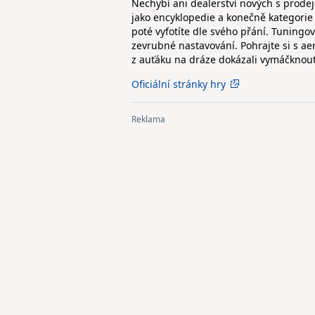
Nechybí ani dealerství nových s prode
jako encyklopedie a konečně kategori
poté vyfotíte dle svého přání. Tuningo
zevrubné nastavování. Pohrajte si s a
z auťáku na dráze dokázali vymáčkno
Oficiální stránky hry