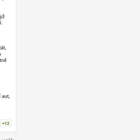
již
í.
tát,
a
stně
 aut,
+12