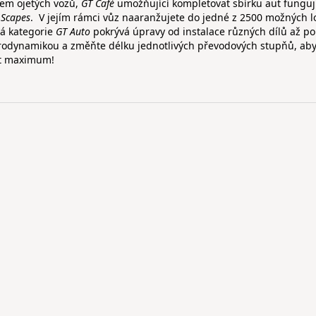
jem ojetých vozů,
GT Café
umožňující kompletovat sbírku aut fungují
e
Scapes
. V jejím rámci vůz naaranžujete do jedné z 2500 možných l
vá kategorie
GT Auto
pokrývá úpravy od instalace různých dílů až po
erodynamikou a změňte délku jednotlivých převodových stupňů, aby
ut maximum!