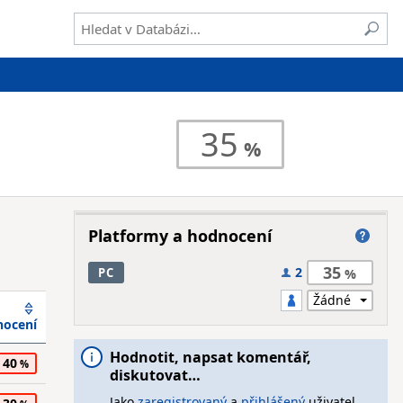
35
Platformy a hodnocení
35
2
PC
ocení
Hodnotit, napsat komentář,
40
diskutovat…
Jako
zaregistrovaný
a
přihlášený
uživatel