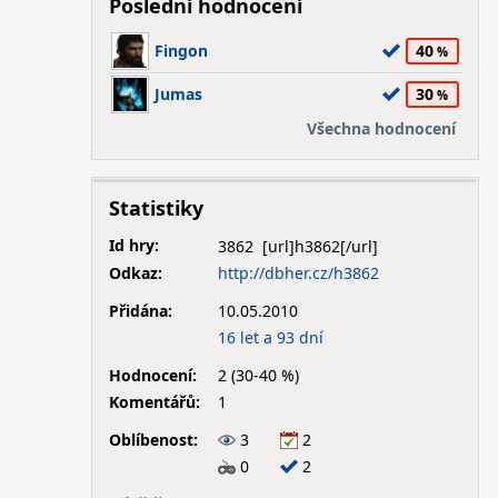
Poslední hodnocení
Fingon
40
Jumas
30
Všechna hodnocení
Statistiky
Id hry:
3862
Odkaz:
http://dbher.cz/h3862
Přidána:
10.05.2010
16 let a 93 dní
Hodnocení:
2 (30-40 %)
Komentářů:
1
Oblíbenost:
3
2
0
2