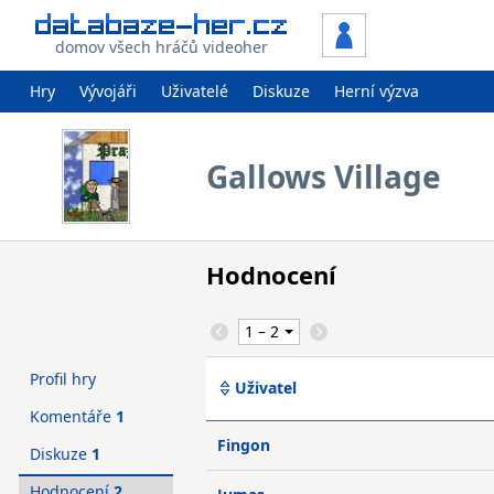
domov všech hráčů videoher
Hry
Vývojáři
Uživatelé
Diskuze
Herní výzva
Gallows Village
Hodnocení
Profil hry
Uživatel
Komentáře
1
Fingon
Diskuze
1
Hodnocení
2