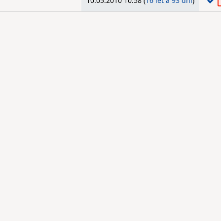
10.05.2010 10:58 (
16 let a 93 dní
)