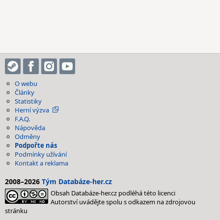
O webu
Články
Statistiky
Herní výzva
F.A.Q.
Nápověda
Odměny
Podpořte nás
Podmínky užívání
Kontakt a reklama
2008–2026
Tým Databáze-her.cz
Obsah Databáze-her.cz podléhá této licenci
Autorství uvádějte spolu s odkazem na zdrojovou
stránku