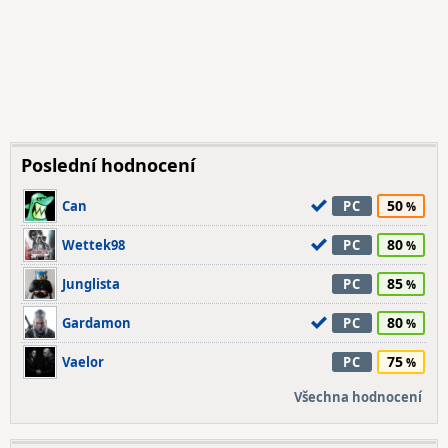
Poslední hodnocení
50
Can
PC
80
Wettek98
PC
85
Junglista
PC
80
Gardamon
PC
75
Vaelor
PC
Všechna hodnocení