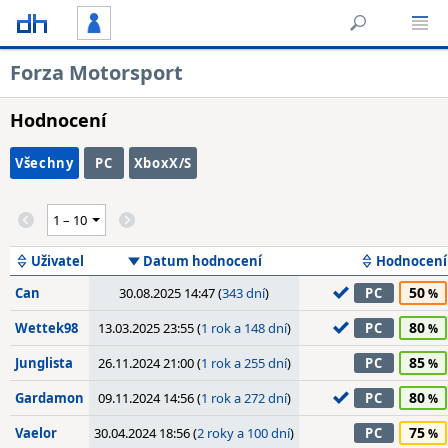
Forza Motorsport
Hodnocení
Všechny
PC
XboxX/S
Uživatel
Datum hodnocení
Hodnocení
50
Can
30.08.2025 14:47 (
343 dní
)
PC
80
Wettek98
13.03.2025 23:55 (
1 rok a 148 dní
)
PC
85
Junglista
26.11.2024 21:00 (
1 rok a 255 dní
)
PC
80
Gardamon
09.11.2024 14:56 (
1 rok a 272 dní
)
PC
75
Vaelor
30.04.2024 18:56 (
2 roky a 100 dní
)
PC