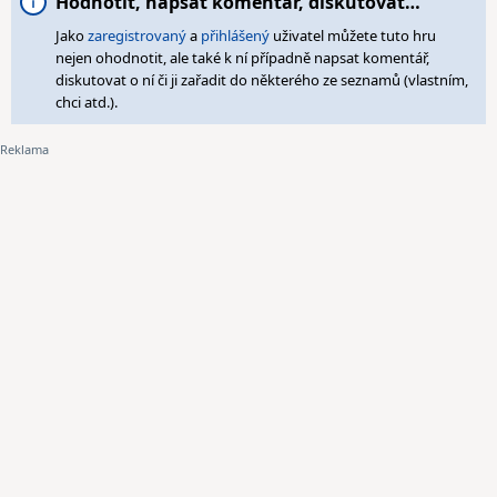
Hodnotit, napsat komentář, diskutovat…
Jako
zaregistrovaný
a
přihlášený
uživatel můžete tuto hru
nejen ohodnotit, ale také k ní případně napsat komentář,
diskutovat o ní či ji zařadit do některého ze seznamů (vlastním,
chci atd.).