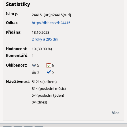
Statistiky
Id hry:
24415
Odkaz:
http://dbher.cz/h24415
Přidána:
18.10.2023
2 roky a 295 dní
Hodnocení:
10 (30-90 %)
Komentářů:
1
Oblíbenost:
5
6
3
5
Návštěvnost:
5121× (celkem)
81× (poslední měsíc)
5× (poslední týden)
0× (dnes)
Více