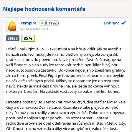
Nejlépe hodnocené komentáře
jvempire
11920
Dohráno
07.09.2024 17:13
85
SNES
I třetí Final Fight je SNES exkluzivní a na hře je vidět, jak se autoři s
konzolí sžili. Technicky jde v rámci platformy o nejpokročilejší díl,
grafika je opravdu povedená. Navíc prostředí částečně reaguje na
vaši činnost. Nejen sudy lze tentokrát rozbít, nyní klidně i výlohu
nebo autobusovou zastávku. Dokonce nejde jen o zpestření grafiky,
ale i o herní prvek. Final Fight je totiž poprvé nelineární a to obvykle
na základě zničených prvků. Někdy se dostanete jen do místnosti
navíc, někdy je malá část úrovně jiná, ale lze se dokonce vyhnout
některým bossům. Na základě vaší cesty se pak mírně liší i konec.
Hratelné postavy jsou tentokrát rovnou čtyři, dva staří známí Mike a
Guy a dva nováčci Dean a Lucia. Rozšířila se také plejáda pohybů
díky čemuž jsou rozdíly v postavách výraznější. Dokonce se objevuje
postupné nabíjení super pohybu, po vzoru Street Fightera.
Jednotlivé úrovně se opět odehrávají na různých místech Metro City.
Obtížnost trochu vzrostla a díky více pohybům trvalo déle dostat