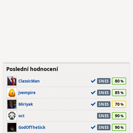
Poslední hodnocení
80
ClassicMan
SNES
85
jvempire
SNES
70
Miriyak
SNES
90
oct
SNES
90
GodOfTheSick
SNES