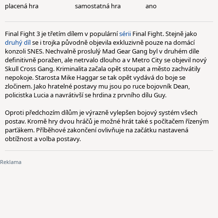
placená hra
samostatná hra
ano
Final Fight 3 je třetím dílem v populární
sérii
Final Fight. Stejně jako
druhý díl
se i trojka původně objevila exkluzivně pouze na domácí
konzoli SNES. Nechvalně proslulý Mad Gear Gang byl v druhém díle
definitivně poražen, ale netrvalo dlouho a v Metro City se objevil nový
Skull Cross Gang. Kriminalita začala opět stoupat a město zachvátily
nepokoje. Starosta Mike Haggar se tak opět vydává do boje se
zločinem. Jako hratelné postavy mu jsou po ruce bojovník Dean,
policistka Lucia a navrátivší se hrdina z prvního dílu Guy.
Oproti předchozím dílům je výrazně vylepšen bojový systém všech
postav. Kromě hry dvou hráčů je možné hrát také s počítačem řízeným
parťákem. Příběhové zakončení ovlivňuje na začátku nastavená
obtížnost a volba postavy.