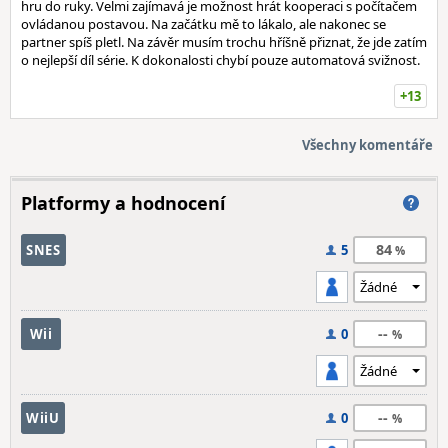
hru do ruky. Velmi zajímavá je možnost hrát kooperaci s počítačem
ovládanou postavou. Na začátku mě to lákalo, ale nakonec se
partner spíš pletl. Na závěr musím trochu hříšně přiznat, že jde zatím
o nejlepší díl série. K dokonalosti chybí pouze automatová svižnost.
+13
Všechny komentáře
Platformy a hodnocení
84
SNES
5
--
Wii
0
--
WiiU
0