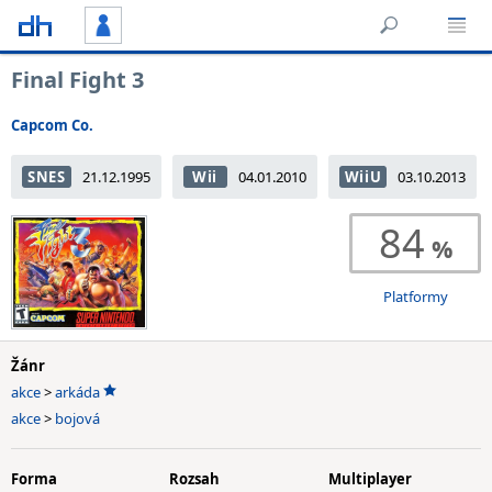
Final Fight 3
Capcom Co.
SNES
21.12.1995
Wii
04.01.2010
WiiU
03.10.2013
84
Platformy
Žánr
akce
>
arkáda
akce
>
bojová
Forma
Rozsah
Multiplayer