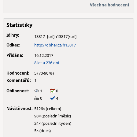
Všechna hodnocení
Statistiky
Id hry:
13817
Odkaz:
http://dbher.cz/h13817
Přidána:
16.12.2017
8 let a 236 dní
Hodnocení:
5 (70-90 %)
Komentářů:
1
Oblíbenost:
1
0
0
4
Návštěvnost:
5126× (celkem)
98× (poslední měsíc)
24× (poslední týden)
5× (dnes)