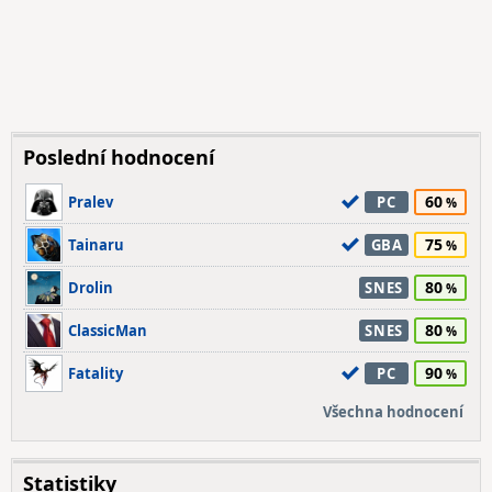
Poslední hodnocení
60
Pralev
PC
75
Tainaru
GBA
80
Drolin
SNES
80
ClassicMan
SNES
90
Fatality
PC
Všechna hodnocení
Statistiky