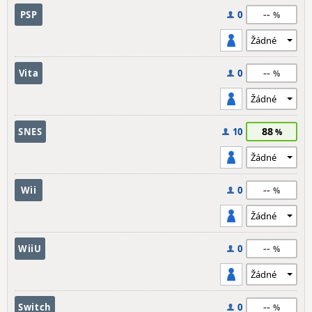
--
PSP
0
--
Vita
0
88
SNES
10
--
Wii
0
--
WiiU
0
--
Switch
0