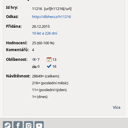
Id hry:
11216
Odkaz:
http://dbher.cz/h11216
Přidána:
26.12.2015
10 let a 226 dní
Hodnocení:
25 (60-100 %)
Komentářů:
4
Oblíbenost:
7
13
0
16
Návštěvnost:
28649× (celkem)
216× (poslední měsíc)
11× (poslední týden)
1× (dnes)
Více