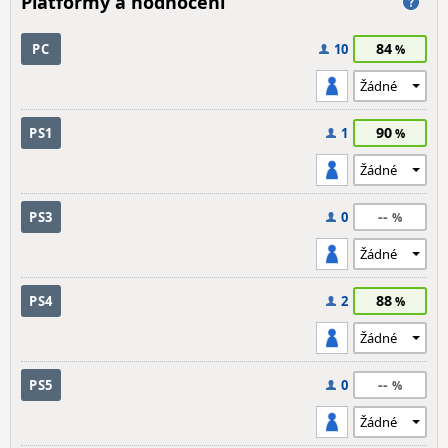
Platformy a hodnocení
84
PC
10
90
PS1
1
--
PS3
0
88
PS4
2
--
PS5
0