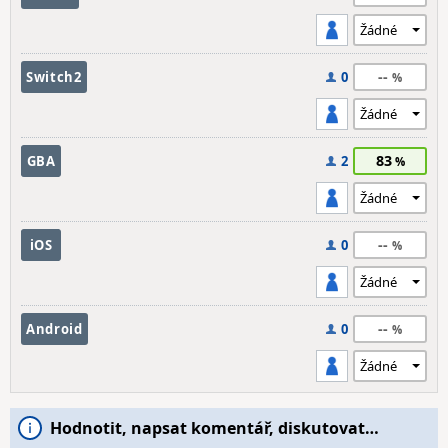
--
Switch2
0
83
GBA
2
--
iOS
0
--
Android
0
Hodnotit, napsat komentář, diskutovat…