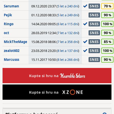
70
Saruman
09.12.2020 23:37 (
5 let a 240 dní
)
SNES
90
Pejik
01.12.2020 08:33 (
5 let a 249 dní
)
SNES
100
Ringo
14.04.2020 09:05 (
6 let a 115 dní
)
SNES
90
oct
28.03.2019 12:34 (
7 let a 132 dní
)
SNES
85
MickTheMage
15.08.2018 08:06 (
7 let a 358 dní
)
SNES
100
zealot602
23.03.2018 23:20 (
8 let a 137 dní
)
SNES
90
Marcusss
15.11.2017 10:50 (
8 let a 266 dní
)
SNES
Kupte si hru na
Kupte si hru na