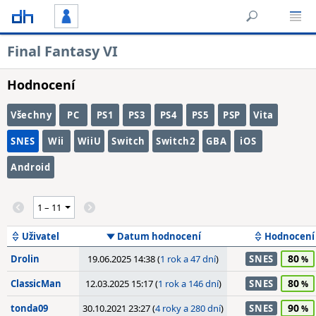
Final Fantasy VI
Hodnocení
Všechny
PC
PS1
PS3
PS4
PS5
PSP
Vita
SNES
Wii
WiiU
Switch
Switch2
GBA
iOS
Android
Uživatel
Datum hodnocení
Hodnocení
80
Drolin
19.06.2025 14:38 (
1 rok a 47 dní
)
SNES
80
ClassicMan
12.03.2025 15:17 (
1 rok a 146 dní
)
SNES
90
tonda09
30.10.2021 23:27 (
4 roky a 280 dní
)
SNES