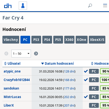
Far Cry 4
Hodnocení
Všechny
PC
PS3
PS4
PS5
X360
XOne
XboxX/S
Uživatel
Datum hodnocení
Hodnoce
90
atypic_one
31.03.2026 16:08 (
128 dní
)
PC
100
CrazyFob1612844
19.02.2026 14:59 (
168 dní
)
PC
85
sandokan
10.02.2026 14:01 (
177 dní
)
PC
85
MistrLucas
16.01.2026 00:05 (
202 dní
)
PC
95
LiberX
10.01.2026 17:39 (
207 dní
)
PC