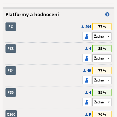
Platformy a hodnocení
77
PC
294
85
PS3
4
77
PS4
49
85
PS5
4
76
X360
9