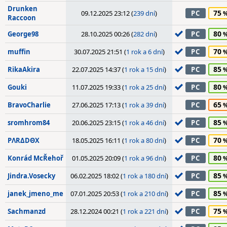
Drunken
75
09.12.2025 23:12 (
239 dní
)
PC
Raccoon
80
George98
28.10.2025 00:26 (
282 dní
)
PC
70
muffin
30.07.2025 21:51 (
1 rok a 6 dní
)
PC
85
RikaAkira
22.07.2025 14:37 (
1 rok a 15 dní
)
PC
80
Gouki
11.07.2025 19:33 (
1 rok a 25 dní
)
PC
65
BravoCharlie
27.06.2025 17:13 (
1 rok a 39 dní
)
PC
85
sromhrom84
20.06.2025 23:15 (
1 rok a 46 dní
)
PC
70
PΛRΔDΘX
18.05.2025 16:11 (
1 rok a 80 dní
)
PC
80
Konrád McŘehoř
01.05.2025 20:09 (
1 rok a 96 dní
)
PC
85
Jindra.Vosecky
06.02.2025 18:02 (
1 rok a 180 dní
)
PC
85
janek_jmeno_me
07.01.2025 20:53 (
1 rok a 210 dní
)
PC
75
Sachmanzd
28.12.2024 00:21 (
1 rok a 221 dní
)
PC