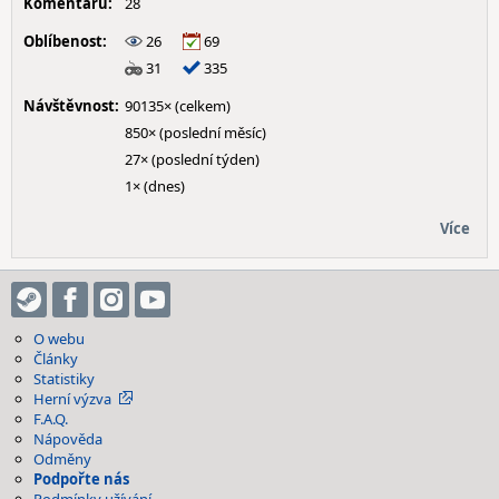
Komentářů:
28
Oblíbenost:
26
69
31
335
Návštěvnost:
90135× (celkem)
850× (poslední měsíc)
27× (poslední týden)
1× (dnes)
Více
O webu
Články
Statistiky
Herní výzva
F.A.Q.
Nápověda
Odměny
Podpořte nás