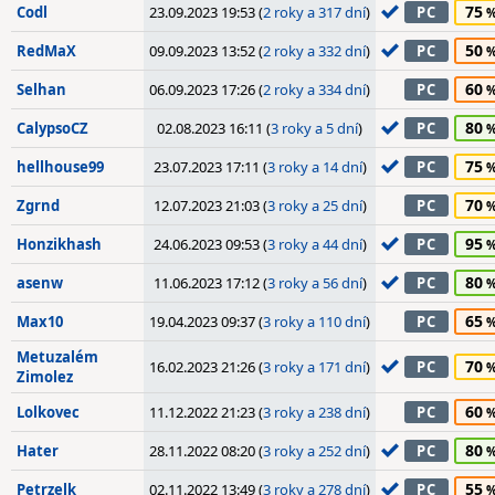
75
Codl
23.09.2023 19:53 (
2 roky a 317 dní
)
PC
50
RedMaX
09.09.2023 13:52 (
2 roky a 332 dní
)
PC
60
Selhan
06.09.2023 17:26 (
2 roky a 334 dní
)
PC
80
CalypsoCZ
02.08.2023 16:11 (
3 roky a 5 dní
)
PC
75
hellhouse99
23.07.2023 17:11 (
3 roky a 14 dní
)
PC
70
Zgrnd
12.07.2023 21:03 (
3 roky a 25 dní
)
PC
95
Honzikhash
24.06.2023 09:53 (
3 roky a 44 dní
)
PC
80
asenw
11.06.2023 17:12 (
3 roky a 56 dní
)
PC
65
Max10
19.04.2023 09:37 (
3 roky a 110 dní
)
PC
Metuzalém
70
16.02.2023 21:26 (
3 roky a 171 dní
)
PC
Zimolez
60
Lolkovec
11.12.2022 21:23 (
3 roky a 238 dní
)
PC
80
Hater
28.11.2022 08:20 (
3 roky a 252 dní
)
PC
55
Petrzelk
02.11.2022 13:49 (
3 roky a 278 dní
)
PC