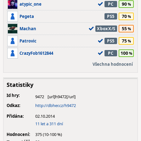
90
atypic_one
PC
70
Pegeta
PS5
55
Machan
XboxX/S
75
Patrovic
PS5
100
CrazyFob1612844
PC
Všechna hodnocení
Statistiky
Id hry:
9472
Odkaz:
http://dbher.cz/h9472
Přidána:
02.10.2014
11 let a 311 dní
Hodnocení:
375 (10-100 %)