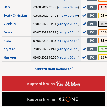
45
Snix
03.08.2022 20:43 (
4 roky a 3 dny
)
PC
75
Svatý Christian
03.08.2022 19:12 (
4 roky a 3 dny
)
PC
10
Vicclein
18.07.2022 01:51 (
4 roky a 20 dní
)
PC
55
Sasakr
03.07.2022 16:22 (
4 roky a 35 dní
)
PC
55
klasa
09.06.2022 21:25 (
4 roky a 58 dní
)
PC
80
nojm4n
28.05.2022 21:47 (
4 roky a 70 dní
)
PC
75
Haskeer
09.05.2022 16:26 (
4 roky a 90 dní
)
PC
Zobrazit další hodnocení
Kupte si hru na
Kupte si hru na