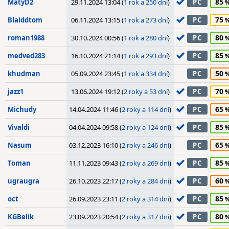
85
MatyD2
29.11.2024 13:04 (
1 rok a 250 dní
)
PC
75
Blaiddtom
06.11.2024 13:15 (
1 rok a 273 dní
)
PC
80
roman1988
30.10.2024 00:56 (
1 rok a 280 dní
)
PC
85
medved283
16.10.2024 21:14 (
1 rok a 293 dní
)
PC
50
khudman
05.09.2024 23:45 (
1 rok a 334 dní
)
PC
70
jazz1
13.06.2024 19:12 (
2 roky a 53 dní
)
PC
65
Michudy
14.04.2024 11:46 (
2 roky a 114 dní
)
PC
85
Vivaldi
04.04.2024 09:58 (
2 roky a 124 dní
)
PC
65
Nasum
03.12.2023 16:10 (
2 roky a 246 dní
)
PC
85
Toman
11.11.2023 09:43 (
2 roky a 269 dní
)
PC
60
ugraugra
26.10.2023 22:17 (
2 roky a 284 dní
)
PC
85
oct
26.09.2023 23:11 (
2 roky a 314 dní
)
PC
80
KGBelik
23.09.2023 20:54 (
2 roky a 317 dní
)
PC